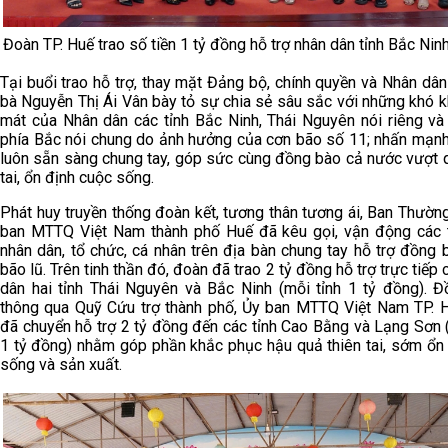
Đoàn TP. Huế trao số tiền 1 tỷ đồng hỗ trợ nhân dân tỉnh Bắc Ni
Tại buổi trao hỗ trợ, thay mặt Đảng bộ, chính quyền và Nhân dân
bà Nguyễn Thị Ái Vân bày tỏ sự chia sẻ sâu sắc với những khó 
mát của Nhân dân các tỉnh Bắc Ninh, Thái Nguyên nói riêng và
phía Bắc nói chung do ảnh hưởng của cơn bão số 11; nhấn mạnh
luôn sẵn sàng chung tay, góp sức cùng đồng bào cả nước vượt q
tai, ổn định cuộc sống.
Phát huy truyền thống đoàn kết, tương thân tương ái, Ban Thườn
ban MTTQ Việt Nam thành phố Huế đã kêu gọi, vận động các 
nhân dân, tổ chức, cá nhân trên địa bàn chung tay hỗ trợ đồng
bão lũ. Trên tinh thần đó, đoàn đã trao 2 tỷ đồng hỗ trợ trực tiếp
dân hai tỉnh Thái Nguyên và Bắc Ninh (mỗi tỉnh 1 tỷ đồng). Đồ
thông qua Quỹ Cứu trợ thành phố, Ủy ban MTTQ Việt Nam TP. 
đã chuyển hỗ trợ 2 tỷ đồng đến các tỉnh Cao Bằng và Lạng Sơn 
1 tỷ đồng) nhằm góp phần khắc phục hậu quả thiên tai, sớm ổn 
sống và sản xuất.