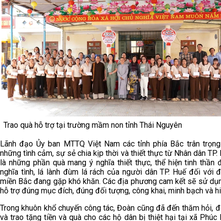
Trao quà hỗ trợ tại trường mầm non tỉnh Thái Nguyên
Lãnh đạo Ủy ban MTTQ Việt Nam các tỉnh phía Bắc trân trọn
những tình cảm, sự sẻ chia kịp thời và thiết thực từ Nhân dân TP.
là những phần quà mang ý nghĩa thiết thực, thể hiện tinh thần 
nghĩa tình, lá lành đùm lá rách của người dân TP. Huế đối với
miền Bắc đang gặp khó khăn. Các địa phương cam kết sẽ sử dụ
hỗ trợ đúng mục đích, đúng đối tượng, công khai, minh bạch và hi
Trong khuôn khổ chuyến công tác, Đoàn cũng đã đến thăm hỏi, đ
và trao tặng tiền và quà cho các hộ dân bị thiệt hại tại xã Phúc 