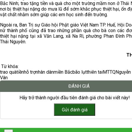
Bắc Ninh; trao tặng tiền và quà cho một trường mầm non ở Thái
nơi bị thiệt hại nặng do mưa lũ để sớm khắc phục thiệt hại, ổn đ
vật chất nhằm sớm giúp các em học sinh đến trường.
Ngoài ra, Ban Trị sự Giáo hội Phật giáo Việt Nam TP. Huế, Hội D
nữ thành phố cũng đã trao những phần quà cho bà con các đơn
thiệt hại nặng tại xã Văn Lang, xã Na Rì, phường Phan Đình Ph
Thái Nguyên.
TH
Từ khóa:
trao quà
tiền
hỗ trợ
nhân dân
miền Bắc
bão lụt
thiên tai
MTTQ
Nguyễn 
Vân
ĐÁNH GIÁ
Hãy trở thành người đầu tiên đánh giá cho bài viết này!