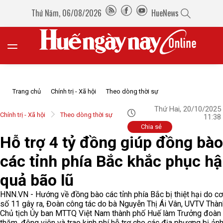
Thứ Năm, 06/08/2026
HueNews
Trang chủ
Chính trị - Xã hội
Theo dòng thời sự
Thứ Hai, 20/10/2025
Chính trị - Xã hội
Theo dòng thời sự
11:38
Chia sẻ
Hỗ trợ 4 tỷ đồng giúp đồng bào
các tỉnh phía Bắc khắc phục h
quả bão lũ
HNN.VN - Hướng về đồng bào các tỉnh phía Bắc bị thiệt hại do c
số 11 gây ra, Đoàn công tác do bà Nguyễn Thị Ái Vân, UVTV Thàn
Chủ tịch Ủy ban MTTQ Việt Nam thành phố Huế làm Trưởng đoàn
thăm, động viên và trao kinh phí hỗ trợ cho các địa phương bị ản