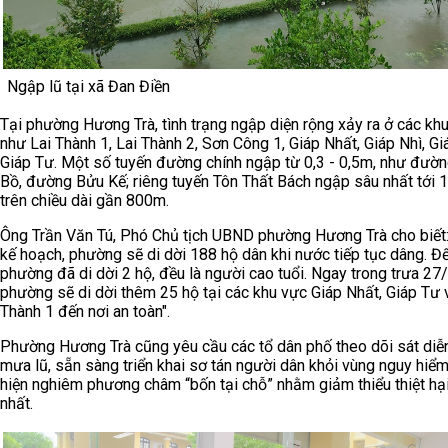
Ngập lũ tại xã Đan Điền
Tại phường Hương Trà, tình trạng ngập diện rộng xảy ra ở các khu
như Lai Thành 1, Lai Thành 2, Sơn Công 1, Giáp Nhất, Giáp Nhì, Gi
Giáp Tư. Một số tuyến đường chính ngập từ 0,3 - 0,5m, như đườ
Bồ, đường Bửu Kế; riêng tuyến Tôn Thất Bách ngập sâu nhất tới 
trên chiều dài gần 800m.
Ông Trần Văn Tú, Phó Chủ tịch UBND phường Hương Trà cho biết
kế hoạch, phường sẽ di dời 188 hộ dân khi nước tiếp tục dâng. Đế
phường đã di dời 2 hộ, đều là người cao tuổi. Ngay trong trưa 27
phường sẽ di dời thêm 25 hộ tại các khu vực Giáp Nhất, Giáp Tư 
Thành 1 đến nơi an toàn".
Phường Hương Trà cũng yêu cầu các tổ dân phố theo dõi sát diễ
mưa lũ, sẵn sàng triển khai sơ tán người dân khỏi vùng nguy hiểm
hiện nghiêm phương châm “bốn tại chỗ” nhằm giảm thiểu thiệt hạ
nhất.