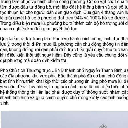
Trung tâm phục vụ hành chính công phường. Cơ sở vật chất của t
tâm được đầu tư đồng bộ, mới lắp đặt hệ thống bấm và gọi số t
tạo thuận lợi cho người dân đến giao dịch. Qua gần 4 tháng vận hà
lệ giải quyết hồ sơ ở phường đạt trên 94% và 100% hồ sơ được s
Trong điều kiện mưa lũ, phường bố trí thêm cán bộ hỗ trợ người d
doanh nghiệp khi đến giải quyết thủ tục.
Qua kiểm tra tại Trung tâm Phục vụ hành chính công, lãnh đạo th
lưu ý, trong thời điểm mưa lũ, phường cần chủ động thông tin đế
dân, không để người dân phải đến trực tiếp giải quyết thủ tục hàn
khi điều kiện thời tiết nguy hiểm. Đây cũng là yêu cầu chung đối v
địa phương mà đoàn đến kiểm tra.
Phó Chủ tịch Thường trực UBND thành phố Nguyễn Thanh Bình đá
các địa phương khu vực phía Bắc thành phố đã cơ bản chủ động
bắt tình hình, triển khai kịp thời các phương án ứng phó mưa lũ, 
yêu cầu đề ra. Tuy nhiên, trong bối cảnh mưa lũ còn diễn biến phứ
hệ thống thông tin liên lạc phải được duy trì thông suốt, nhằm cậ
nhanh tình hình và giúp chính quyền chủ động xử lý các tình huốn
sinh.