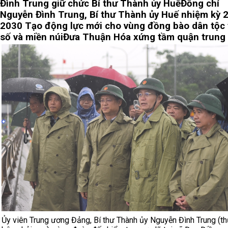
Đình Trung giữ chức Bí thư Thành ủy Huế
Đồng chí
Nguyễn Đình Trung, Bí thư Thành ủy Huế nhiệm kỳ 
2030
Tạo động lực mới cho vùng đồng bào dân tộc 
số và miền núi
Đưa Thuận Hóa xứng tầm quận trung
Ủy viên Trung ương Đảng, Bí thư Thành ủy Nguyễn Đình Trung (th