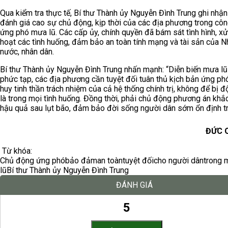
Qua kiểm tra thực tế, Bí thư Thành ủy Nguyễn Đình Trung ghi nhận
đánh giá cao sự chủ động, kịp thời của các địa phương trong côn
ứng phó mưa lũ. Các cấp ủy, chính quyền đã bám sát tình hình, xử 
hoạt các tình huống, đảm bảo an toàn tính mạng và tài sản của N
nước, nhân dân.
Bí thư Thành ủy Nguyễn Đình Trung nhấn mạnh: “Diễn biến mưa lũ
phức tạp, các địa phương cần tuyệt đối tuân thủ kịch bản ứng phó
huy tinh thần trách nhiệm của cả hệ thống chính trị, không để bị đ
là trong mọi tình huống. Đồng thời, phải chủ động phương án khắ
hậu quả sau lụt bão, đảm bảo đời sống người dân sớm ổn định trở
ĐỨC 
Từ khóa:
Chủ động ứng phó
bảo đảm
an toàn
tuyệt đối
cho người dân
trong 
lũ
Bí thư Thành ủy Nguyễn Đình Trung
ĐÁNH GIÁ
5