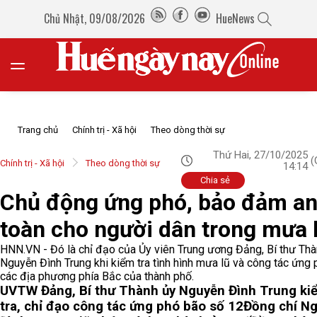
Chủ Nhật, 09/08/2026
HueNews
Trang chủ
Chính trị - Xã hội
Theo dòng thời sự
Thứ Hai, 27/10/2025
(
Chính trị - Xã hội
Theo dòng thời sự
14:14
Chia sẻ
Chủ động ứng phó, bảo đảm a
toàn cho người dân trong mưa 
HNN.VN - Đó là chỉ đạo của Ủy viên Trung ương Đảng, Bí thư Thà
Nguyễn Đình Trung khi kiểm tra tình hình mưa lũ và công tác ứng 
các địa phương phía Bắc của thành phố.
UVTW Đảng, Bí thư Thành ủy Nguyễn Đình Trung ki
tra, chỉ đạo công tác ứng phó bão số 12
Đồng chí N