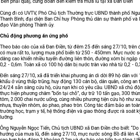
bên phải qua), cùng đoàn đến kiểm tra mưa lũ tại xã Đan Điền
Cùng đi có UVTV, Phó Chủ tịch Thường trực UBND thành phố Ng
Thanh Bình; đại diện Ban Chỉ huy Phòng thủ dân sự thành phố và 
đạo Văn phòng Thành ủy.
Chủ động phương án ứng phó
Theo báo cáo của xã Đan Điền, từ đêm 25 đến sáng 27/10, trên 
có mưa rất to, lượng mưa phổ biến từ 250 - 450mm. Mực nước 
dâng cao khiến nhiều tuyến đường liên thôn, đường xóm bị ngập 
0,2 - 0,6m. Toàn xã có 100 hộ dân bị nước tràn vào nhà từ 0,2 - 0
Đến sáng 27/10, xã đã triển khai phương án di dời 89 hộ dân với
khẩu ở vùng thấp trũng; huy động 130 cán bộ, dân quân, công an 
24/24 sẵn sàng cứu hộ, cứu nạn khi có yêu cầu. UBND xã chủ đ
thực hiện phương châm “bốn tại chỗ”, dự trữ 10 tấn gạo, 300 thù
tôm, 2.000 chai nước uống, cùng nhiều phương tiện cứu hộ như x
nhựa, thuyền nhôm, áo phao, phao tròn. Công tác đảm bảo an toà
trường học, trạm y tế, hệ thống điện và giao thông được rà soát k
lưỡng.
Ông Nguyễn Ngọc Tiến, Chủ tịch UBND xã Đan Điền cho biết: “Do
hưởng của mưa lũ, đến sáng 27/10, mực nước sông Bồ đã lên 4,
cao hơn báo động 3 khoảng 0,2m và dự báo còn tiếp tục tăng. U