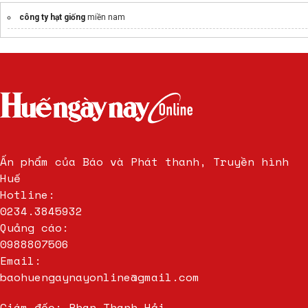
công ty hạt giống
miền nam
Ấn phẩm của Báo và Phát thanh, Truyền hình
Huế
Hotline:
0234.3845932
Quảng cáo:
0988807506
Email:
baohuengaynayonline@gmail.com
Giám đốc: Phan Thanh Hải