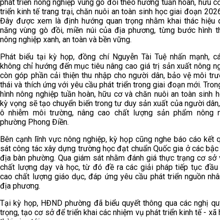
phát triển nông nghiệp vùng gò đồi theo hướng tuần hoàn, hữu c
triển kinh tế trang trại, chăn nuôi an toàn sinh học giai đoạn 202
Đây được xem là định hướng quan trọng nhằm khai thác hiệu 
năng vùng gò đồi, miền núi của địa phương, từng bước hình t
nông nghiệp xanh, an toàn và bền vững.
Phát biểu tại kỳ họp, đồng chí Nguyễn Tài Tuệ nhấn mạnh, c
không chỉ hướng đến mục tiêu nâng cao giá trị sản xuất nông n
còn góp phần cải thiện thu nhập cho người dân, bảo vệ môi trư
thái và thích ứng với yêu cầu phát triển trong giai đoạn mới. Tro
hình nông nghiệp tuần hoàn, hữu cơ và chăn nuôi an toàn sinh 
kỳ vọng sẽ tạo chuyển biến trong tư duy sản xuất của người dân
ô nhiễm môi trường, nâng cao chất lượng sản phẩm nông 
phường Phong Điền.
Bên cạnh lĩnh vực nông nghiệp, kỳ họp cũng nghe báo cáo kết 
sát công tác xây dựng trường học đạt chuẩn Quốc gia ở các bậc
địa bàn phường. Qua giám sát nhằm đánh giá thực trạng cơ sở v
chất lượng dạy và học, từ đó đề ra các giải pháp tiếp tục đầu
cao chất lượng giáo dục, đáp ứng yêu cầu phát triển nguồn nhâ
địa phương.
Tại kỳ họp, HĐND phường đã biểu quyết thông qua các nghị qu
trọng, tạo cơ sở để triển khai các nhiệm vụ phát triển kinh tế - xã 