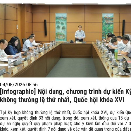
04/08/2026 08:56
[Infographic] Nội dung, chương trình dự kiến K
không thường lệ thứ nhất, Quốc hội khóa XVI
Tại Kỳ họp không thường lệ thứ nhất, Quốc hội khóa XVI, dự kiến Qu
xem xét, quyết định 33 nội dung; trong đó, xem xét, thông qua 15 dự á
dự án nghị quyết quy phạm pháp luật; cho ý kiến lần đầu đối với 7 d
khác; xem xét, quyết định 7 nội dung về các vấn đề quan trọng của đất 