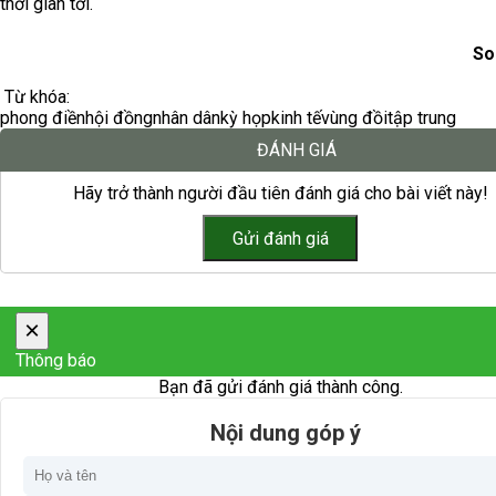
thời gian tới.
So
Từ khóa:
phong điền
hội đồng
nhân dân
kỳ họp
kinh tế
vùng đồi
tập trung
ĐÁNH GIÁ
Hãy trở thành người đầu tiên đánh giá cho bài viết này!
×
Thông báo
Bạn đã gửi đánh giá thành công.
Nội dung góp ý