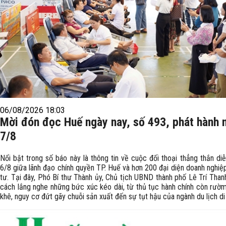
06/08/2026 18:03
Mời đón đọc Huế ngày nay, số 493, phát hành 
7/8
Nổi bật trong số báo này là thông tin về cuộc đối thoại thẳng thắn di
6/8 giữa lãnh đạo chính quyền TP. Huế và hơn 200 đại diện doanh nghiệ
tư. Tại đây, Phó Bí thư Thành ủy, Chủ tịch UBND thành phố Lê Trí Than
cách lắng nghe những bức xúc kéo dài, từ thủ tục hành chính còn rườm 
khê, nguy cơ đứt gãy chuỗi sản xuất đến sự tụt hậu của ngành du lịch di 