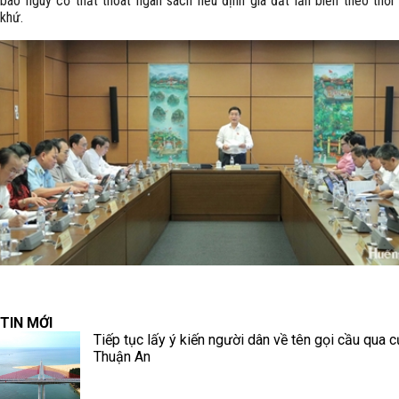
báo nguy cơ thất thoát ngân sách nếu định giá đất lấn biển theo thời
khứ.
TIN MỚI
Tiếp tục lấy ý kiến người dân về tên gọi cầu qua c
Thuận An