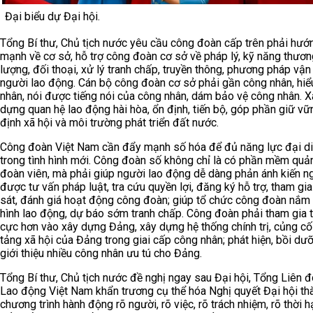
Đại biểu dự Đại hội.
Tổng Bí thư, Chủ tịch nước yêu cầu công đoàn cấp trên phải hướ
mạnh về cơ sở, hỗ trợ công đoàn cơ sở về pháp lý, kỹ năng thươn
lượng, đối thoại, xử lý tranh chấp, truyền thông, phương pháp vậ
người lao động. Cán bộ công đoàn cơ sở phải gần công nhân, hiể
nhân, nói được tiếng nói của công nhân, dám bảo vệ công nhân. X
dựng quan hệ lao động hài hòa, ổn định, tiến bộ, góp phần giữ vữ
định xã hội và môi trường phát triển đất nước.
Công đoàn Việt Nam cần đẩy mạnh số hóa để đủ năng lực đại d
trong tình hình mới. Công đoàn số không chỉ là có phần mềm quản
đoàn viên, mà phải giúp người lao động dễ dàng phản ánh kiến ng
được tư vấn pháp luật, tra cứu quyền lợi, đăng ký hỗ trợ, tham gi
sát, đánh giá hoạt động công đoàn; giúp tổ chức công đoàn nắm 
hình lao động, dự báo sớm tranh chấp. Công đoàn phải tham gia t
cực hơn vào xây dựng Đảng, xây dựng hệ thống chính trị, củng cố
tảng xã hội của Đảng trong giai cấp công nhân; phát hiện, bồi dư
giới thiệu nhiều công nhân ưu tú cho Đảng.
Tổng Bí thư, Chủ tịch nước đề nghị ngay sau Đại hội, Tổng Liên 
Lao động Việt Nam khẩn trương cụ thể hóa Nghị quyết Đại hội th
chương trình hành động rõ người, rõ việc, rõ trách nhiệm, rõ thời h