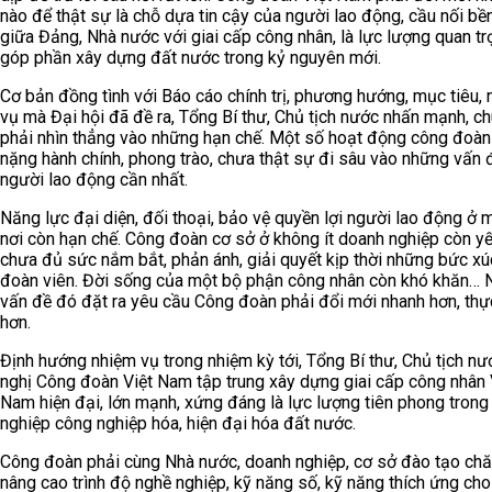
nào để thật sự là chỗ dựa tin cậy của người lao động, cầu nối bề
giữa Đảng, Nhà nước với giai cấp công nhân, là lực lượng quan tr
góp phần xây dựng đất nước trong kỷ nguyên mới.
Cơ bản đồng tình với Báo cáo chính trị, phương hướng, mục tiêu,
vụ mà Đại hội đã đề ra, Tổng Bí thư, Chủ tịch nước nhấn mạnh, ch
phải nhìn thẳng vào những hạn chế. Một số hoạt động công đoàn
nặng hành chính, phong trào, chưa thật sự đi sâu vào những vấn 
người lao động cần nhất.
Năng lực đại diện, đối thoại, bảo vệ quyền lợi người lao động ở 
nơi còn hạn chế. Công đoàn cơ sở ở không ít doanh nghiệp còn yế
chưa đủ sức nắm bắt, phản ánh, giải quyết kịp thời những bức xú
đoàn viên. Đời sống của một bộ phận công nhân còn khó khăn…
vấn đề đó đặt ra yêu cầu Công đoàn phải đổi mới nhanh hơn, thự
hơn.
Định hướng nhiệm vụ trong nhiệm kỳ tới, Tổng Bí thư, Chủ tịch nư
nghị Công đoàn Việt Nam tập trung xây dựng giai cấp công nhân 
Nam hiện đại, lớn mạnh, xứng đáng là lực lượng tiên phong trong
nghiệp công nghiệp hóa, hiện đại hóa đất nước.
Công đoàn phải cùng Nhà nước, doanh nghiệp, cơ sở đào tạo ch
nâng cao trình độ nghề nghiệp, kỹ năng số, kỹ năng thích ứng ch