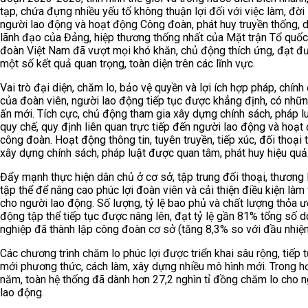
tạp, chứa đựng nhiều yếu tố không thuận lợi đối với việc làm, đời
người lao động và hoạt động Công đoàn, phát huy truyền thống, 
lãnh đạo của Đảng, hiệp thương thống nhất của Mặt trận Tổ quốc
đoàn Việt Nam đã vượt mọi khó khăn, chủ động thích ứng, đạt đ
một số kết quả quan trọng, toàn diện trên các lĩnh vực.
Vai trò đại diện, chăm lo, bảo vệ quyền và lợi ích hợp pháp, chính
của đoàn viên, người lao động tiếp tục được khẳng định, có nhữ
ấn mới. Tích cực, chủ động tham gia xây dựng chính sách, pháp lu
quy chế, quy định liên quan trực tiếp đến người lao động và hoạt
công đoàn. Hoạt động thông tin, tuyên truyền, tiếp xúc, đối thoại 
xây dựng chính sách, pháp luật được quan tâm, phát huy hiệu quả
Đẩy mạnh thực hiện dân chủ ở cơ sở, tập trung đối thoại, thương
tập thể để nâng cao phúc lợi đoàn viên và cải thiện điều kiện làm 
cho người lao động. Số lượng, tỷ lệ bao phủ và chất lượng thỏa ư
động tập thể tiếp tục được nâng lên, đạt tỷ lệ gần 81% tổng số 
nghiệp đã thành lập công đoàn cơ sở (tăng 8,3% so với đầu nhiệm
Các chương trình chăm lo phúc lợi được triển khai sâu rộng, tiếp 
mới phương thức, cách làm, xây dựng nhiều mô hình mới. Trong h
năm, toàn hệ thống đã dành hơn 27,2 nghìn tỉ đồng chăm lo cho 
lao động.