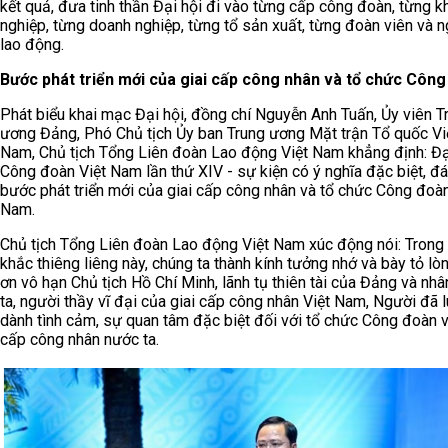
kết quả, đưa tinh thần Đại hội đi vào từng cấp công đoàn, từng k
nghiệp, từng doanh nghiệp, từng tổ sản xuất, từng đoàn viên và 
lao động.
Bước phát triển mới của giai cấp công nhân và tổ chức Côn
Phát biểu khai mạc Đại hội, đồng chí Nguyễn Anh Tuấn, Ủy viên T
ương Đảng, Phó Chủ tịch Ủy ban Trung ương Mặt trận Tổ quốc Vi
Nam, Chủ tịch Tổng Liên đoàn Lao động Việt Nam khẳng định: Đạ
Công đoàn Việt Nam lần thứ XIV - sự kiện có ý nghĩa đặc biệt, đ
bước phát triển mới của giai cấp công nhân và tổ chức Công đoàn
Nam.
Chủ tịch Tổng Liên đoàn Lao động Việt Nam xúc động nói: Trong 
khắc thiêng liêng này, chúng ta thành kính tưởng nhớ và bày tỏ lòn
ơn vô hạn Chủ tịch Hồ Chí Minh, lãnh tụ thiên tài của Đảng và nhâ
ta, người thầy vĩ đại của giai cấp công nhân Việt Nam, Người đã 
dành tình cảm, sự quan tâm đặc biệt đối với tổ chức Công đoàn v
cấp công nhân nước ta.