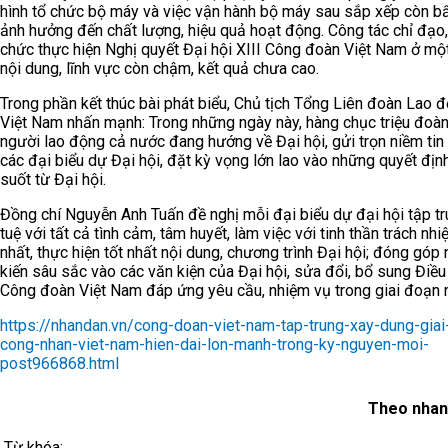
hình tổ chức bộ máy và việc vận hành bộ máy sau sắp xếp còn bấ
ảnh hưởng đến chất lượng, hiệu quả hoạt động. Công tác chỉ đạo,
chức thực hiện Nghị quyết Đại hội XIII Công đoàn Việt Nam ở mộ
nội dung, lĩnh vực còn chậm, kết quả chưa cao.
Trong phần kết thúc bài phát biểu, Chủ tịch Tổng Liên đoàn Lao 
Việt Nam nhấn mạnh: Trong những ngày này, hàng chục triệu đoàn
người lao động cả nước đang hướng về Đại hội, gửi trọn niềm tin
các đại biểu dự Đại hội, đặt kỳ vọng lớn lao vào những quyết địn
suốt từ Đại hội.
Đồng chí Nguyễn Anh Tuấn đề nghị mỗi đại biểu dự đại hội tập tru
tuệ với tất cả tình cảm, tâm huyết, làm việc với tinh thần trách nh
nhất, thực hiện tốt nhất nội dung, chương trình Đại hội; đóng góp 
kiến sâu sắc vào các văn kiện của Đại hội, sửa đổi, bổ sung Điều
Công đoàn Việt Nam đáp ứng yêu cầu, nhiệm vụ trong giai đoạn 
https://nhandan.vn/cong-doan-viet-nam-tap-trung-xay-dung-giai
cong-nhan-viet-nam-hien-dai-lon-manh-trong-ky-nguyen-moi-
post966868.html
Theo nhan
Từ khóa: