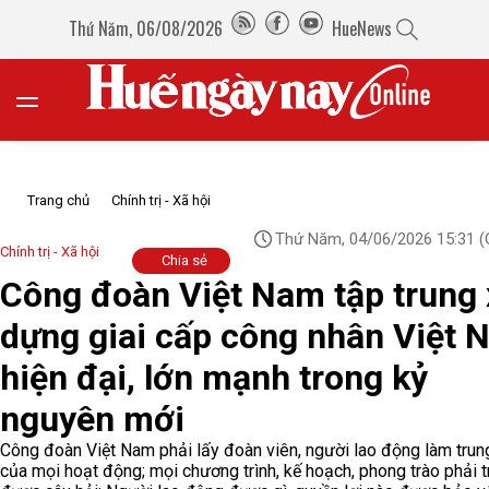
Thứ Năm, 06/08/2026
HueNews
Trang chủ
Chính trị - Xã hội
Thứ Năm, 04/06/2026 15:31
(
Chính trị - Xã hội
Chia sẻ
Công đoàn Việt Nam tập trung 
dựng giai cấp công nhân Việt 
hiện đại, lớn mạnh trong kỷ
nguyên mới
Công đoàn Việt Nam phải lấy đoàn viên, người lao động làm trun
của mọi hoạt động; mọi chương trình, kế hoạch, phong trào phải tr