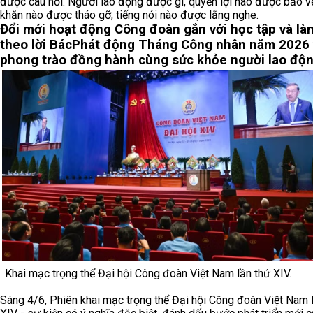
được câu hỏi: Người lao động được gì, quyền lợi nào được bảo v
khăn nào được tháo gỡ, tiếng nói nào được lắng nghe.
Đổi mới hoạt động Công đoàn gắn với học tập và là
theo lời Bác
Phát động Tháng Công nhân năm 2026 
phong trào đồng hành cùng sức khỏe người lao độ
Khai mạc trọng thể Đại hội Công đoàn Việt Nam lần thứ XIV.
Sáng 4/6, Phiên khai mạc trọng thể Đại hội Công đoàn Việt Nam 