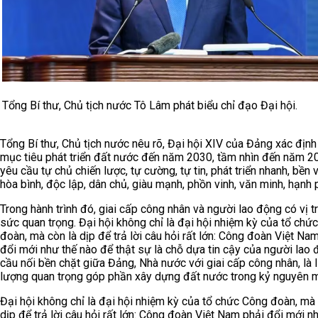
Tổng Bí thư, Chủ tịch nước Tô Lâm phát biểu chỉ đạo Đại hội.
Tổng Bí thư, Chủ tịch nước nêu rõ, Đại hội XIV của Đảng xác định
mục tiêu phát triển đất nước đến năm 2030, tầm nhìn đến năm 2
yêu cầu tự chủ chiến lược, tự cường, tự tin, phát triển nhanh, bền 
hòa bình, độc lập, dân chủ, giàu mạnh, phồn vinh, văn minh, hạnh 
Trong hành trình đó, giai cấp công nhân và người lao động có vị tr
sức quan trọng. Đại hội không chỉ là đại hội nhiệm kỳ của tổ chứ
đoàn, mà còn là dịp để trả lời câu hỏi rất lớn: Công đoàn Việt Na
đổi mới như thế nào để thật sự là chỗ dựa tin cậy của người lao 
cầu nối bền chặt giữa Đảng, Nhà nước với giai cấp công nhân, là 
lượng quan trọng góp phần xây dựng đất nước trong kỷ nguyên m
Đại hội không chỉ là đại hội nhiệm kỳ của tổ chức Công đoàn, mà 
dịp để trả lời câu hỏi rất lớn: Công đoàn Việt Nam phải đổi mới n