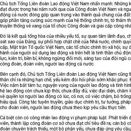
Chủ tịch Tổng Liên đoàn Lao động Việt Nam nhấn mạnh: Những k
đạt được trong hai năm rưỡi qua của Công đoàn Việt Nam và ngư
động cả nước đóng góp quan trọng vào thành quả chung của đất
góp phần tăng cường sức mạnh của hệ thống chính trị, tô thắm 
truyền thống vẻ vang của tổ chức Công đoàn và giai cấp công nhâ
Đó là kết quả tổng hòa của nhiều yếu tố, sự quan tâm lãnh đạo, c
sát sao của Đảng; sự phối hợp chặt chẽ của Nhà nước, chính quy
cấp, Mặt trận Tổ quốc Việt Nam, các tổ chức chính trị-xã hội; sự
hành của người sử dụng lao động và trên hết là tinh thần chủ độn
lực, kiên trì, bền bỉ, không ngừng đổi mới, sáng tạo của đội ngũ 
công đoàn, đoàn viên, người lao động cả nước.
Bên cạnh đó, Chủ tịch Tổng Liên đoàn Lao động Việt Nam cũng 
thắn chỉ ra những hạn chế, yếu kém đòi hỏi phải sớm khắc phục. Đ
Việc nắm bắt tâm tư, nguyện vọng của người lao động và tình hìn
hệ lao động còn chưa kịp thời, chưa đầy đủ; việc đại diện, chăm l
vệ quyền lợi người lao động có lúc, có nơi, có việc chậm, bỏ trốn
hiệu quả. Công tác tuyên truyền, giáo dục chính trị, tư tưởng, pháp
cho đoàn viên, người lao động chưa theo kịp yêu cầu thực tiễn.
Cá biệt còn có công nhân lao động vi phạm pháp luật. Phát triển 
viên, thành lập công đoàn cơ sở chưa đạt chỉ tiêu đề ra; cán bộ 
đoàn chuyên trách thiếu, một bộ phận yếu, chưa đáp ứng yêu cầu