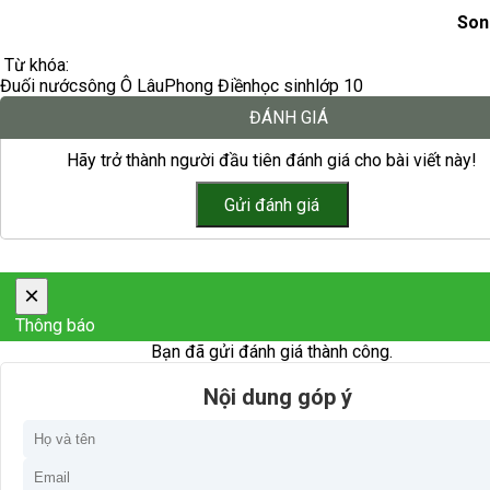
Son
Từ khóa:
Đuối nước
sông Ô Lâu
Phong Điền
học sinh
lớp 10
ĐÁNH GIÁ
Hãy trở thành người đầu tiên đánh giá cho bài viết này!
×
Thông báo
Bạn đã gửi đánh giá thành công.
Nội dung góp ý