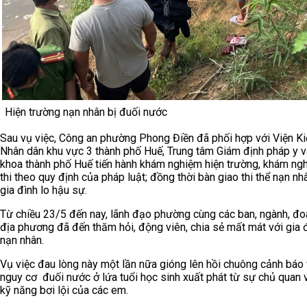
Hiện trường nạn nhân bị đuối nước
Sau vụ việc, Công an phường Phong Điền đã phối hợp với Viện K
Nhân dân khu vực 3 thành phố Huế, Trung tâm Giám định pháp y v
khoa thành phố Huế tiến hành khám nghiệm hiện trường, khám ng
thi theo quy định của pháp luật; đồng thời bàn giao thi thể nạn nh
gia đình lo hậu sự.
Từ chiều 23/5 đến nay, lãnh đạo phường cùng các ban, ngành, đo
địa phương đã đến thăm hỏi, động viên, chia sẻ mất mát với gia 
nạn nhân.
Vụ việc đau lòng này một lần nữa gióng lên hồi chuông cảnh báo
nguy cơ đuối nước ở lứa tuổi học sinh xuất phát từ sự chủ quan v
kỹ năng bơi lội của các em.