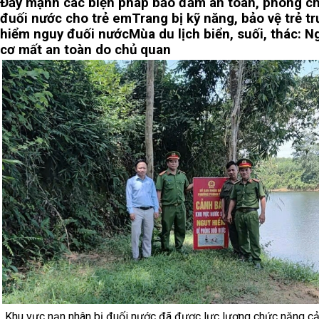
Đẩy mạnh các biện pháp bảo đảm an toàn, phòng c
đuối nước cho trẻ em
Trang bị kỹ năng, bảo vệ trẻ t
hiểm nguy đuối nước
Mùa du lịch biển, suối, thác: N
cơ mất an toàn do chủ quan
Khu vực nạn nhân bị đuối nước đã được lực lượng chức năng c