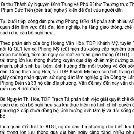
Bí thư Thành ủy Nguyễn Đình Trung và Phó Bí thư Thường trực T
Phạm Đức Tiến (bên trái) nghe ý kiến đề đạt của người dân
Tại buổi tiếp, công dân phường Phong Điền đã phản ánh nhiều vấ
quan đến lĩnh vực đất đai, lâm nghiệp, hạ tầng giao thông, chế
sách cho cán bộ nghỉ hưu...
Theo phản ánh của ông Hoàng Văn Hòa, TDP Khánh Mỹ, tuyến T
nối từ QL1 lên xã Phong Mỹ (cũ) hiện đã xuống cấp nghiêm trọn
đoạn hư hỏng, tiềm ẩn nguy cơ mất an toàn giao thông (ATGT). 
tải trọng lớn lưu thông thường xuyên qua đây khiến mặt đường 
nhanh, phát sinh bụi bặm, ảnh hưởng đến môi trường và đời số
dân. Cũng theo ông Hòa, tại TDP Khánh Mỹ hiện còn tình trạng 
giấy chứng nhận quyền sử dụng đất lâm nghiệp giữa Công ty Lâ
Phong Điền và 33 hộ dân địa phương. Vấn đề này đến nay vẫn c
giải quyết dứt điểm.
Bà Nguyễn Thị Hòa, TDP Trạch Tả phản ánh việc giải quyết chế độ
sách cho cán bộ nghỉ hưu sau khi thực hiện mô hình chính quyền 
phương 2 cấp chưa đồng bộ, ảnh hưởng đến tâm lý và đời sống 
bộ.
Liên quan đến trật tự ATGT, người dân địa phương cho biết, lưu
tải trọng lớn lưu thông qua địa bàn ngày càng tăng, nhiều phư