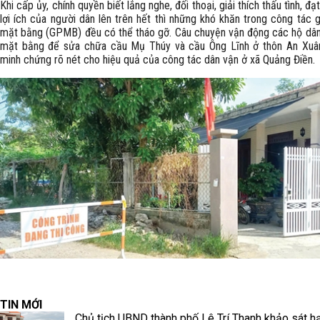
Khi cấp ủy, chính quyền biết lắng nghe, đối thoại, giải thích thấu tình, đạt
lợi ích của người dân lên trên hết thì những khó khăn trong công tác 
mặt bằng (GPMB) đều có thể tháo gỡ. Câu chuyện vận động các hộ dân
mặt bằng để sửa chữa cầu Mụ Thúy và cầu Ông Lĩnh ở thôn An Xuâ
minh chứng rõ nét cho hiệu quả của công tác dân vận ở xã Quảng Điền.
TIN MỚI
Chủ tịch UBND thành phố Lê Trí Thanh khảo sát h