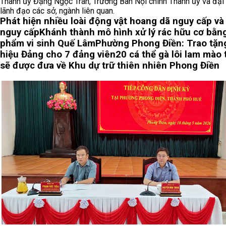
Thành ủy Đặng Ngọc Trân, Trưởng Ban Nội chính Thành ủy và đại
lãnh đạo các sở, ngành liên quan.
Phát hiện nhiều loài động vật hoang dã nguy cấp và
nguy cấp
Khánh thành mô hình xử lý rác hữu cơ bằn
phẩm vi sinh Quế Lâm
Phường Phong Điền: Trao tặn
hiệu Đảng cho 7 đảng viên
20 cá thể gà lôi lam mào 
sẽ được đưa về Khu dự trữ thiên nhiên Phong Điền