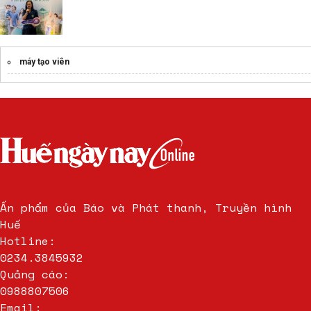
máy tạo viên
Ấn phẩm của Báo và Phát thanh, Truyền hình
Huế
Hotline:
0234.3845932
Quảng cáo:
0988807506
Email: