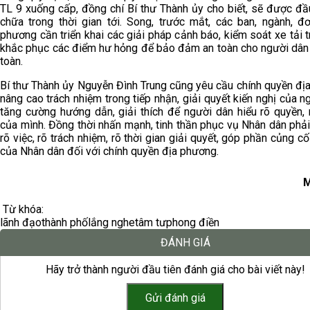
TL 9 xuống cấp, đồng chí Bí thư Thành ủy cho biết, sẽ được đầ
chữa trong thời gian tới. Song, trước mắt, các ban, ngành, đơ
phương cần triển khai các giải pháp cảnh báo, kiểm soát xe tải t
khắc phục các điểm hư hỏng để bảo đảm an toàn cho người dân đ
toàn.
Bí thư Thành ủy Nguyễn Đình Trung cũng yêu cầu chính quyền đị
nâng cao trách nhiệm trong tiếp nhận, giải quyết kiến nghị của n
tăng cường hướng dẫn, giải thích để người dân hiểu rõ quyền, 
của mình. Đồng thời nhấn mạnh, tinh thần phục vụ Nhân dân phải
rõ việc, rõ trách nhiệm, rõ thời gian giải quyết, góp phần củng cố
của Nhân dân đối với chính quyền địa phương.
M
Từ khóa:
lãnh đạo
thành phố
lắng nghe
tâm tư
phong điền
ĐÁNH GIÁ
Hãy trở thành người đầu tiên đánh giá cho bài viết này!