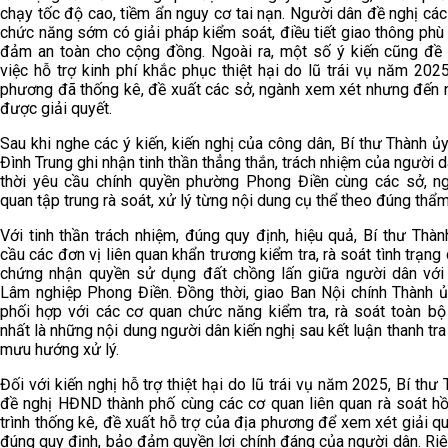
chạy tốc độ cao, tiềm ẩn nguy cơ tai nạn. Người dân đề nghị cá
chức năng sớm có giải pháp kiểm soát, điều tiết giao thông ph
đảm an toàn cho cộng đồng. Ngoài ra, một số ý kiến cũng đề
việc hỗ trợ kinh phí khắc phục thiệt hại do lũ trái vụ năm 202
phương đã thống kê, đề xuất các sở, ngành xem xét nhưng đến 
được giải quyết.
Sau khi nghe các ý kiến, kiến nghị của công dân, Bí thư Thành 
Đình Trung ghi nhận tinh thần thẳng thắn, trách nhiệm của người 
thời yêu cầu chính quyền phường Phong Điền cùng các sở, ng
quan tập trung rà soát, xử lý từng nội dung cụ thể theo đúng thẩ
Với tinh thần trách nhiệm, đúng quy định, hiệu quả, Bí thư Thà
cầu các đơn vị liên quan khẩn trương kiểm tra, rà soát tình trạng
chứng nhận quyền sử dụng đất chồng lấn giữa người dân với
Lâm nghiệp Phong Điền. Đồng thời, giao Ban Nội chính Thành ủy
phối hợp với các cơ quan chức năng kiểm tra, rà soát toàn bộ 
nhất là những nội dung người dân kiến nghị sau kết luận thanh tr
mưu hướng xử lý.
Đối với kiến nghị hỗ trợ thiệt hại do lũ trái vụ năm 2025, Bí thư
đề nghị HĐND thành phố cùng các cơ quan liên quan rà soát hồ
trình thống kê, đề xuất hỗ trợ của địa phương để xem xét giải q
đúng quy định, bảo đảm quyền lợi chính đáng của người dân. Ri