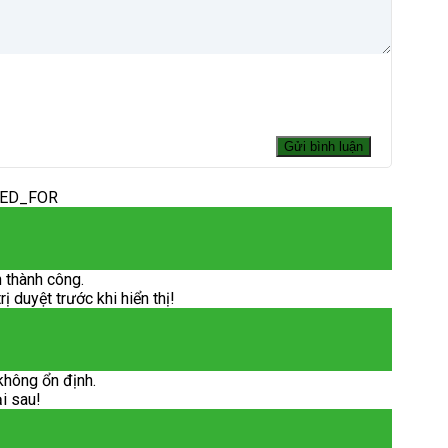
DED_FOR
 thành công.
 duyệt trước khi hiển thị!
không ổn định.
ại sau!