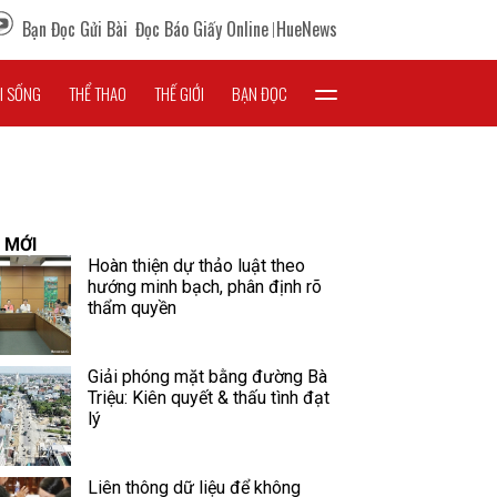
Bạn Đọc Gửi Bài
Đọc Báo Giấy Online
HueNews
I SỐNG
THỂ THAO
THẾ GIỚI
BẠN ĐỌC
 MỚI
Hoàn thiện dự thảo luật theo
hướng minh bạch, phân định rõ
thẩm quyền
Giải phóng mặt bằng đường Bà
Triệu: Kiên quyết & thấu tình đạt
lý
Liên thông dữ liệu để không