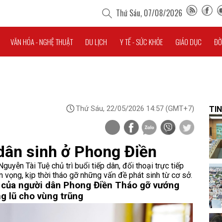
Thứ Sáu, 07/08/2026
VĂN HÓA - NGHỆ THUẬT
DU LỊCH
Y TẾ - SỨC KHỎE
GIÁO DỤC
ĐỜ
Thứ Sáu, 22/05/2026 14:57
(GMT+7)
TIN
 dân sinh ở Phong Điền
ễn Tài Tuệ chủ trì buổi tiếp dân, đối thoại trực tiếp
vọng, kịp thời tháo gỡ những vấn đề phát sinh từ cơ sở.
 của người dân Phong Điền
Tháo gỡ vướng
g lũ cho vùng trũng