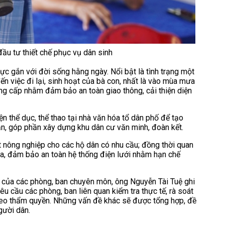
u tư thiết chế phục vụ dân sinh
ực gắn với đời sống hằng ngày. Nổi bật là tình trạng một
n việc đi lại, sinh hoạt của bà con, nhất là vào mùa mưa
 cấp nhằm đảm bảo an toàn giao thông, cải thiện diện
n thể dục, thể thao tại nhà văn hóa tổ dân phố để tạo
ần, góp phần xây dựng khu dân cư văn minh, đoàn kết.
t nông nghiệp cho các hộ dân có nhu cầu; đồng thời quan
tra, đảm bảo an toàn hệ thống điện lưới nhằm hạn chế
nh của các phòng, ban chuyên môn, ông Nguyễn Tài Tuệ ghi
êu cầu các phòng, ban liên quan kiểm tra thực tế, rà soát
eo thẩm quyền. Những vấn đề khác sẽ được tổng hợp, đề
gười dân.