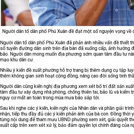
Người dân tổ dân phố Phú Xuân đề đạt một số nguyện vọng về đầ
Người dân tổ dân phố Phú Xuân đã phản ánh nhiều vấn đề thiết th
số tuyến đường dân sinh trên địa bàn đã xuống cấp, ảnh hưởng đế
bão. Người dân mong muốn địa phương sớm quan tâm đầu tư nâng
mạo khu dân cư.
Nhiều ý kiến đề xuất phường hỗ trợ trang bị thêm dụng cụ tập luyệ
thêm không gian sinh hoạt cộng đồng, nâng cao đời sống tinh th
Người dân cũng kiến nghị địa phương xem xét bố trí đất sản xuấ
tâm đầu tư xây dựng nhà phòng, chống thiên tai, bão lũ và kiểm 
nguy cơ mất an toàn trong mùa mưa bão sắp tới.
Sau khi nghe các ý kiến, kiến nghị của Nhân dân và phần giải trì
nhận, tiếp thu đầy đủ các ý kiến phản ánh của bà con. Đồng thời y
từng nội dung để tham mưu UBND phường xem xét, giải quyết th
xuất cấp trên xem xét xử lý, bảo đảm quyền lợi chính đáng của n