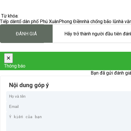
Từ khóa:
Tiếp dân
tổ dân phố Phú Xuân
Phong Điền
nhà chống bão lũ
nhà vă
ĐÁNH GIÁ
Hãy trở thành người đầu tiên đánh
×
Thông báo
Bạn đã gửi đánh giá
Nội dung góp ý