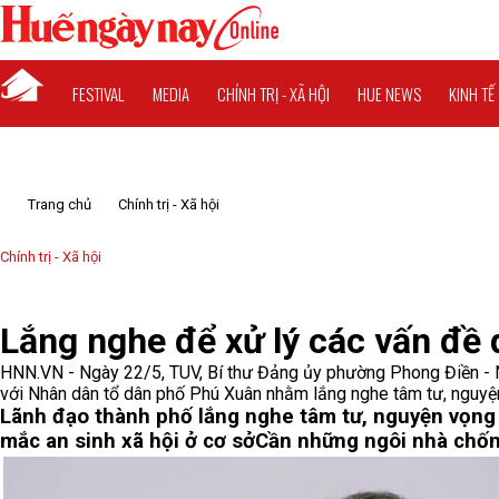
FESTIVAL
MEDIA
CHÍNH TRỊ - XÃ HỘI
HUE NEWS
KINH TẾ
Trang chủ
Chính trị - Xã hội
Chính trị - Xã hội
Lắng nghe để xử lý các vấn đề
HNN.VN - Ngày 22/5, TUV, Bí thư Đảng ủy phường Phong Điền - Nguy
với Nhân dân tổ dân phố Phú Xuân nhằm lắng nghe tâm tư, nguyện 
Lãnh đạo thành phố lắng nghe tâm tư, nguyện vọng
mắc an sinh xã hội ở cơ sở
Cần những ngôi nhà chốn