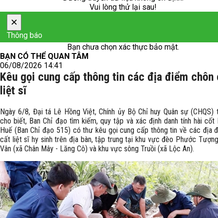
Vui lòng thử lại sau!
×
Thông báo
Bạn chưa chọn xác thực bảo mật.
BẠN CÓ THỂ QUAN TÂM
06/08/2026 14:41
Kêu gọi cung cấp thông tin các địa điểm chôn 
liệt sĩ
Ngày 6/8, Đại tá Lê Hồng Việt, Chính ủy Bộ Chỉ huy Quân sự (CHQS) 
cho biết, Ban Chỉ đạo tìm kiếm, quy tập và xác định danh tính hài cốt l
Huế (Ban Chỉ đạo 515) có thư kêu gọi cung cấp thông tin về các địa 
cất liệt sĩ hy sinh trên địa bàn, tập trung tại khu vực đèo Phước Tượn
Vân (xã Chân Mây - Lăng Cô) và khu vực sông Truồi (xã Lộc An).