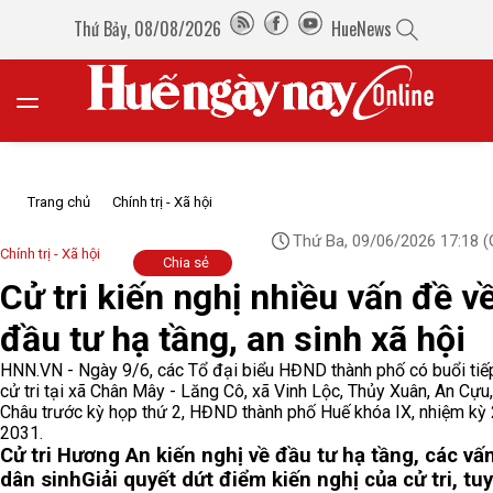
Thứ Bảy, 08/08/2026
HueNews
Trang chủ
Chính trị - Xã hội
Thứ Ba, 09/06/2026 17:18
(
Chính trị - Xã hội
Chia sẻ
Cử tri kiến nghị nhiều vấn đề v
đầu tư hạ tầng, an sinh xã hội
HNN.VN - Ngày 9/6, các Tổ đại biểu HĐND thành phố có buổi tiế
cử tri tại xã Chân Mây - Lăng Cô, xã Vinh Lộc, Thủy Xuân, An Cựu
Châu trước kỳ họp thứ 2, HĐND thành phố Huế khóa IX, nhiệm kỳ
2031.
Cử tri Hương An kiến nghị về đầu tư hạ tầng, các vấ
dân sinh
Giải quyết dứt điểm kiến nghị của cử tri, tu