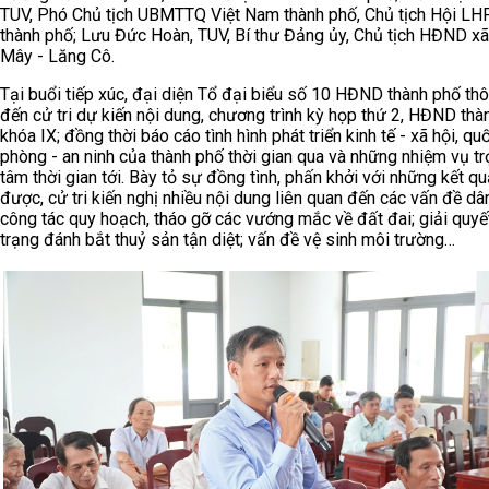
TUV, Phó Chủ tịch UBMTTQ Việt Nam thành phố, Chủ tịch Hội L
thành phố; Lưu Đức Hoàn, TUV, Bí thư Đảng ủy, Chủ tịch HĐND x
Mây - Lăng Cô.
Tại buổi tiếp xúc, đại diện Tổ đại biểu số 10 HĐND thành phố thô
đến cử tri dự kiến nội dung, chương trình kỳ họp thứ 2, HĐND thà
khóa IX; đồng thời báo cáo tình hình phát triển kinh tế - xã hội, qu
phòng - an ninh của thành phố thời gian qua và những nhiệm vụ t
tâm thời gian tới. Bày tỏ sự đồng tình, phấn khởi với những kết q
được, cử tri kiến nghị nhiều nội dung liên quan đến các vấn đề dân
công tác quy hoạch, tháo gỡ các vướng mắc về đất đai; giải quyết
trạng đánh bắt thuỷ sản tận diệt; vấn đề vệ sinh môi trường…