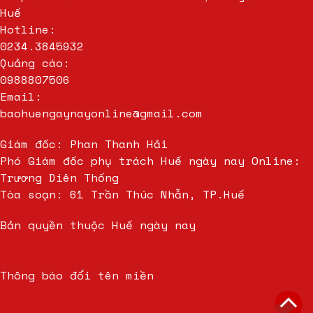
Huế
Website Chính Thức
https://theemerald-riverpark.com/
Hotline:
0234.3845932
Quảng cáo:
0988807506
Email:
baohuengaynayonline@gmail.com
Giám đốc: Phan Thanh Hải
Phó Giám đốc phụ trách Huế ngày nay Online:
Trương Diên Thống
Tòa soạn: 61 Trần Thúc Nhẫn, TP.Huế
Bản quyền thuộc Huế ngày nay
Thông báo đổi tên miền