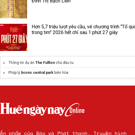
Đình Thị Bạch Liên
Hơn 5,7 triệu lượt yêu cầu, vé chương trình "Tổ qu
trong tim" 2026 hết chỉ sau 1 phút 27 giây
Thông tin dự án
The Fullton
chủ đầu tư
Pháp lý
bcons central park
biên hòa
Dự án
Sun Galaxy Complex
Sun Group
Thông tin
Sun Bạch Đằng
Chính sách bán hàng Sun Group Thủ Thiêm
Dự án
One Era
Kim Oanh
Thông tin
norton park
chính thức
Ấn phẩm của Báo và Phát thanh, Truyền hình
Đất Hòa Lạc giá rẻ