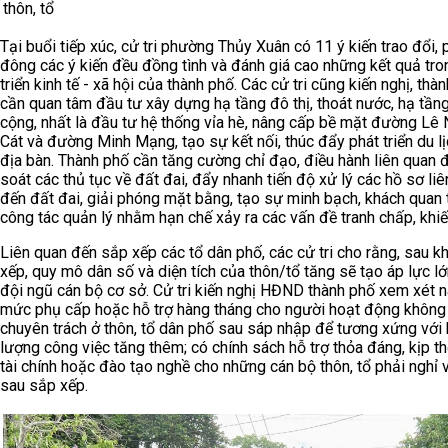
thôn, tổ
Tại buổi tiếp xúc, cử tri phường Thủy Xuân có 11 ý kiến trao đổi,
đông các ý kiến đều đồng tình và đánh giá cao những kết quả tro
triển kinh tế - xã hội của thành phố. Các cử tri cũng kiến nghị, thà
cần quan tâm đầu tư xây dựng hạ tầng đô thị, thoát nước, hạ tần
cộng, nhất là đầu tư hệ thống vỉa hè, nâng cấp bề mặt đường Lê
Cát và đường Minh Mạng, tạo sự kết nối, thúc đẩy phát triển du lị
địa bàn. Thành phố cần tăng cường chỉ đạo, điều hành liên quan đ
soát các thủ tục về đất đai, đẩy nhanh tiến độ xử lý các hồ sơ li
đến đất đai, giải phóng mặt bằng, tạo sự minh bạch, khách quan 
công tác quản lý nhằm hạn chế xảy ra các vấn đề tranh chấp, khiế
Liên quan đến sắp xếp các tổ dân phố, các cử tri cho rằng, sau k
xếp, quy mô dân số và diện tích của thôn/tổ tăng sẽ tạo áp lực lớ
đội ngũ cán bộ cơ sở. Cử tri kiến nghị HĐND thành phố xem xét 
mức phụ cấp hoặc hỗ trợ hàng tháng cho người hoạt động không
chuyên trách ở thôn, tổ dân phố sau sáp nhập để tương xứng với 
lượng công việc tăng thêm; có chính sách hỗ trợ thỏa đáng, kịp th
tài chính hoặc đào tạo nghề cho những cán bộ thôn, tổ phải nghỉ 
sau sắp xếp.