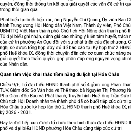
quyền; đồng thời thông tin kết quả giải quyết các vấn đề cử tri q
trong thời gian qua.
Phát biểu tại buổi tiếp xúc, ông Nguyễn Chí Quang, Ủy viên Ban 
hành Trung ương Hội Nông dân Việt Nam, Thành ủy viên, Phó Chủ 
UBMTTQ Việt Nam thành phố, Chủ tịch Hội Nông dân thành phố t
Tổ đại biểu ghi nhận, đánh giá cao những ý kiến tâm huyết, trách
của cử tri phường An Cựu đối với sự phát triển của địa phương. C
nghị sẽ được tổng hợp đầy đủ để báo cáo tại Kỳ họp thứ 2 HĐN
phố Huế khóa IX, đồng thời chuyển đến các cơ quan chức năng x
giải quyết theo thẩm quyền, góp phần đáp ứng nguyện vọng chín
của Nhân dân.
Q
uan tâm
việc
khai thác tiềm năng du lịch tại
Hóa Châu
Chiều 9/6, Tổ đại biểu HĐND thành phố số 4 gồm: ông Phan Than
TUV, Giám đốc Sở Văn hóa và Thể thao; bà Nguyễn Thị Phương N
Phó Giám đốc Báo và Phát thanh, Truyền hình Huế; ông Trần Đức 
Chủ tịch Hội Doanh nhân trẻ thành phố đã có buổi tiếp xúc cử tri
Hóa Châu trước kỳ họp lần thứ 2, HĐND thành phố Huế khóa IX, 
kỳ 2026 - 2031.
Đây là đợt tiếp xúc được tổ chức theo hình thức đại biểu HĐND 
phố và đại biểu HĐND phường Hóa Châu cùng tiếp xúc cử tri.