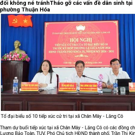
đối không né tránh
Tháo gỡ các vấn đề dân sinh tại
phường Thuận Hóa
Tổ đại biểu số 10 tiếp xúc cử tri tại xã Chân Mây - Lăng Cô
Tham dự buổi tiếp xúc tại xã Chân Mây - Lăng Cô có các đồng chí
Lương Bảo Toàn, TUV, Phó Chủ tịch HĐND thành phố; Trần Thị Ki