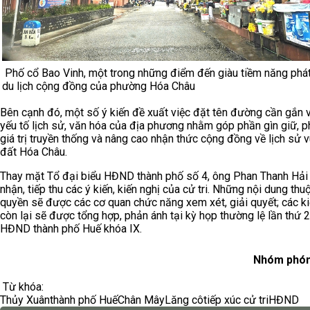
Phố cổ Bao Vinh, một trong những điểm đến giàu tiềm năng phát
du lịch cộng đồng của phường Hóa Châu
Bên cạnh đó, một số ý kiến đề xuất việc đặt tên đường cần gắn 
yếu tố lịch sử, văn hóa của địa phương nhằm góp phần gìn giữ, p
giá trị truyền thống và nâng cao nhận thức cộng đồng về lịch sử 
đất Hóa Châu.
Thay mặt Tổ đại biểu HĐND thành phố số 4, ông Phan Thanh Hải 
nhận, tiếp thu các ý kiến, kiến nghị của cử tri. Những nội dung th
quyền sẽ được các cơ quan chức năng xem xét, giải quyết; các ki
còn lại sẽ được tổng hợp, phản ánh tại kỳ họp thường lệ lần thứ 2
HĐND thành phố Huế khóa IX.
Nhóm phón
Từ khóa:
Thủy Xuân
thành phố Huế
Chân Mây
Lăng cô
tiếp xúc cử tri
HĐND