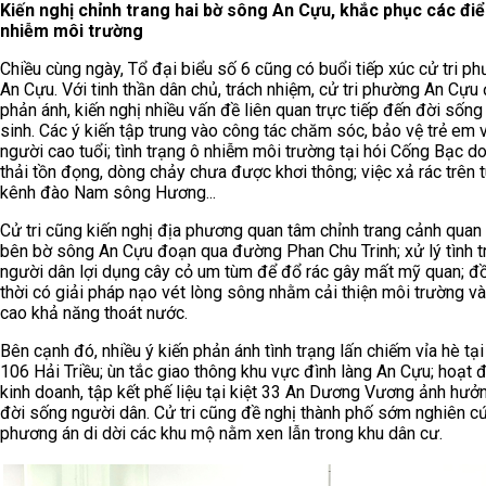
Kiến nghị chỉnh trang hai bờ sông An Cựu, khắc phục các đi
nhiễm môi trường
Chiều cùng ngày, Tổ đại biểu số 6 cũng có buổi tiếp xúc cử tri p
An Cựu. Với tinh thần dân chủ, trách nhiệm, cử tri phường An Cựu
phản ánh, kiến nghị nhiều vấn đề liên quan trực tiếp đến đời sống
sinh. Các ý kiến tập trung vào công tác chăm sóc, bảo vệ trẻ em 
người cao tuổi; tình trạng ô nhiễm môi trường tại hói Cống Bạc do
thải tồn đọng, dòng chảy chưa được khơi thông; việc xả rác trên 
kênh đào Nam sông Hương...
Cử tri cũng kiến nghị địa phương quan tâm chỉnh trang cảnh quan 
bên bờ sông An Cựu đoạn qua đường Phan Chu Trinh; xử lý tình t
người dân lợi dụng cây cỏ um tùm để đổ rác gây mất mỹ quan; đ
thời có giải pháp nạo vét lòng sông nhằm cải thiện môi trường v
cao khả năng thoát nước.
Bên cạnh đó, nhiều ý kiến phản ánh tình trạng lấn chiếm vỉa hè tại
106 Hải Triều; ùn tắc giao thông khu vực đình làng An Cựu; hoạt 
kinh doanh, tập kết phế liệu tại kiệt 33 An Dương Vương ảnh hưở
đời sống người dân. Cử tri cũng đề nghị thành phố sớm nghiên c
phương án di dời các khu mộ nằm xen lẫn trong khu dân cư.