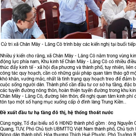
Cử tri xã Chân Mây - Lăng Cô trình bày các kiến nghị tại buổi tiế
Nhiều ý kiến cho rằng, xã Chân Mây - Lăng Cô nằm trong vùng kin
động lực phía nam, Khu kinh tế Chân Mây - Lăng Cô có nhiều điều
thúc đẩy kinh tế - xã hội địa phương và thành phố, tuy nhiên, liên
công tác quy hoạch, cần có những giải pháp quan tâm tháo gỡ m
khó khăn, vướng mắc, nhất là tình trạng quy hoạch treo để đảm 
cuộc sống người dân. Thành phố cần đầu tư cơ sở hạ tầng, đặc bi
các tuyến đường nông thôn, hoàn thiện tuyến đường trong khu kin
Chân Mây - Lăng Cô, đường liên thôn; đề nghị quan tâm kinh phí 
tôn tạo một số hạng mục xuống cấp ở đình làng Trung Kiền…
Đ
ề xuất
đầu tư hạ tầng đô thị, hệ thống thoát nước
Cùng ngày, Tổ đại biểu số 6 HĐND thành phố
gồ
m
:
ông
Nguyễn 
Quang, TUV, Phó Chủ tịch UBMTTQ Việt Nam thành phố, Chủ tịch 
Nông dân thành phố; Hòa thượng Thích Huệ Phước, Phó Trưởng 