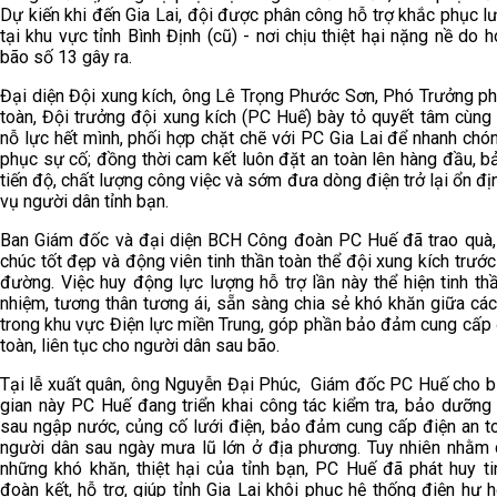
Dự kiến khi đến Gia Lai, đội được phân công hỗ trợ khắc phục lư
tại khu vực tỉnh Bình Định (cũ) - nơi chịu thiệt hại nặng nề do 
bão số 13 gây ra.
Đại diện Đội xung kích, ông Lê Trọng Phước Sơn, Phó Trưởng p
toàn, Đội trưởng đội xung kích (PC Huế) bày tỏ quyết tâm cùng 
nỗ lực hết mình, phối hợp chặt chẽ với PC Gia Lai để nhanh chó
phục sự cố; đồng thời cam kết luôn đặt an toàn lên hàng đầu, 
tiến độ, chất lượng công việc và sớm đưa dòng điện trở lại ổn đị
vụ người dân tỉnh bạn.
Ban Giám đốc và đại diện BCH Công đoàn PC Huế đã trao quà, 
chúc tốt đẹp và động viên tinh thần toàn thể đội xung kích trước
đường. Việc huy động lực lượng hỗ trợ lần này thể hiện tinh thầ
nhiệm, tương thân tương ái, sẵn sàng chia sẻ khó khăn giữa các
trong khu vực Điện lực miền Trung, góp phần bảo đảm cung cấp 
toàn, liên tục cho người dân sau bão.
Tại lễ xuất quân, ông Nguyễn Đại Phúc, Giám đốc PC Huế cho biế
gian này PC Huế đang triển khai công tác kiểm tra, bảo dưỡng t
sau ngập nước, củng cố lưới điện, bảo đảm cung cấp điện an t
người dân sau ngày mưa lũ lớn ở địa phương. Tuy nhiên nhằm 
những khó khăn, thiệt hại của tỉnh bạn, PC Huế đã phát huy ti
đoàn kết, hỗ trợ, giúp tỉnh Gia Lai khôi phục hệ thống điện hư 