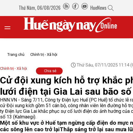
Thứ Năm, 06/08/2026
HueNews
Trang chủ
Chính trị - Xã hội
Thứ Sáu, 07/11/2025 11:14
(
Chính trị - Xã hội
Chia sẻ
Cử đội xung kích hỗ trợ khắc p
lưới điện tại Gia Lai sau bão số
HNN.VN - Sáng 7/11, Công ty Điện lực Huế (PC Huế) tổ chức lễ r
cử Đội xung kích gồm 51 cán bộ, công nhân viên lên đường hỗ tr
ty Điện lực Gia Lai khắc phục sự cố lưới điện do ảnh hưởng của 
số 13 (Kalmaegi).
Một số khu vực ở Huế tạm ngừng cấp điện do mực 
các sông lên cao trở lại
Thắp sáng trở lại sau mưa lũ