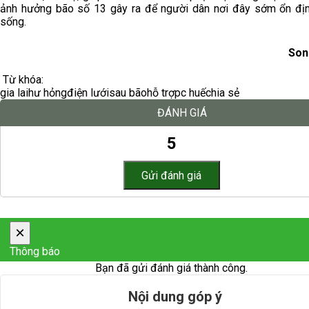
ảnh hưởng bão số 13 gây ra để người dân nơi đây sớm ổn đị
sống.
Son
Từ khóa:
gia lai
hư hỏng
điện lưới
sau bão
hỗ trợ
pc huế
chia sẻ
ĐÁNH GIÁ
5
×
Thông báo
Bạn đã gửi đánh giá thành công.
Nội dung góp ý