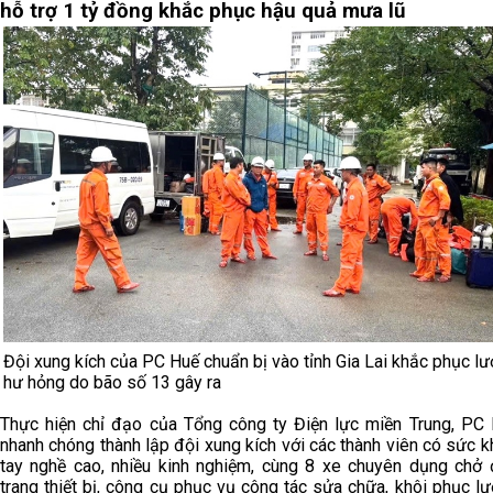
hỗ trợ 1 tỷ đồng khắc phục hậu quả mưa lũ
Đội xung kích của PC Huế chuẩn bị vào tỉnh Gia Lai khắc phục lư
hư hỏng do bão số 13 gây ra
Thực hiện chỉ đạo của Tổng công ty Điện lực miền Trung, PC
nhanh chóng thành lập đội xung kích với các thành viên có sức kh
tay nghề cao, nhiều kinh nghiệm, cùng 8 xe chuyên dụng chở
trang thiết bị, công cụ phục vụ công tác sửa chữa, khôi phục lướ