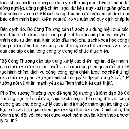
triển khai sandbox trong các lĩnh vực thương mại điện tử, năng l
công nghiệp, công nghệ chiến lược, dữ liệu, truy xuất nguồn gốc
thử nghiệm và cơ chế khách hàng đầu tiên đối với sản phẩm tron
bảo đảm minh bạch, kiểm soát rủi ro và tuân thủ quy định pháp lu
Bên cạnh đó, Bộ Công Thương cần rà soát, sử dụng hiệu quả các
lực đầu tư cho khoa học công nghệ, đổi mới sáng tạo và chuyển 
tránh đầu tư dàn trải; kiện toàn đầu mối phụ trách khoa học công 
tăng cường đào tạo kỹ năng cho đội ngũ cán bộ và nâng cao trá
của các tập đoàn, tổng công ty trong tổ chức thực hiện.
"Bộ Công Thương cần tập trung xử lý các điểm nghẽn, đẩy nhanh 
các nhiệm vụ được giao, nhất là các nội dung liên quan đến dữ liệ
tục hành chính, dịch vụ công, công nghệ chiến lược, cơ chế thử n
các nhiệm vụ phục vụ vận hành chính quyền địa phương 2 cấp", 
tướng nói và nhấn mạnh yêu cầu "làm thật, hiệu quả thật".
Phó Thủ tướng Thường trực đề nghị Bộ trưởng và lãnh đạo Bộ C
Thương trực tiếp chỉ đạo, chịu trách nhiệm đến cùng đối với các 
được giao; chủ động xử lý các vấn đề thuộc thẩm quyền, tăng c
hợp với các bộ, ngành liên quan và kịp thời báo cáo Chính phủ, T
Chính phủ đối với các nội dung vượt thẩm quyền, kèm theo phươ
lý cụ thể.