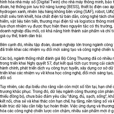
hình hóa nhà máy số (Digital Twin) cho nhà máy thông minh, bảo t
đoán, hệ thống pin lưu trữ năng lượng (BESS), thiết bị điện cao áp
hydrogen xanh, nhiên liệu hàng không bền vững (SAF), robot, UAV
chất siêu tinh khiết, hóa chất điện tử bán dẫn, công nghệ tách chi
hiếm, vật liệu tiên tiến, thương mại điện tử và logistics thông mi
lựa chọn nhiệm vụ được thực hiện theo nguyên tắc có thị trường,
doanh nghiệp đầu mối, có khả năng hình thành sản phẩm và chỉ t
giá cụ thể, tránh dàn trải.
Bên cạnh đó, nhiều tập đoàn, doanh nghiệp lớn trong ngành công
đã triển khai các nhiệm vụ đổi mới sáng tạo và công nghệ chiến l
Các bộ, ngành thống nhất đánh giá Bộ Công Thương đã có nhiều 
trong triển khai Nghị quyết 57, đạt kết quả tích cực trong cải cách
hành chính, phát triển dịch vụ công trực tuyến, xây dựng cơ sở dữ 
triển khai các nhiệm vụ về khoa học công nghệ, đổi mới sáng tạo,
đổi số.
Tuy nhiên, các đại biểu cho rằng vẫn còn một số tồn tại, hạn chế
trương khắc phục. Trong đó, dữ liệu ngành công thương còn phân 
thiếu đồng bộ, chưa bảo đảm yêu cầu "đúng, đủ, sạch, sống", kh
kết nối, chia sẻ và khai thác còn hạn chế; hạ tầng, nền tảng số và
kiến trúc dữ liệu cần tiếp tục hoàn thiện. Việc ứng dụng và thươn
hóa các công nghệ chiến lược còn chậm, nhiều sản phẩm mới ở g