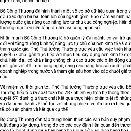
người dân, doanh nghiệp.
Bộ Công Thương đã hình thành một số cơ sở dữ liệu quan trọng 
đầu xác định ba bài toán lớn của ngành gồm: Bảo đảm an ninh n
lượng quốc gia; nâng cao năng lực tự chủ của công nghiệp; hiện 
thương mại trên nền tảng dữ liệu và công nghệ số.
Nhấn mạnh Bộ Công Thương là bộ quản lý đa ngành, có vai trò qu
đối với tăng trưởng kinh tế, năng lực tự chủ của nền kinh tế và s
tranh quốc gia, Phó Thủ tướng Thường trực yêu cầu việc triển kha
quyết 57 phải gắn trực tiếp với mục tiêu xây dựng nền kinh tế độc
chủ, hiện đại, có khả năng chống chịu cao trước các biến động củ
giới; gắn với đổi mới công nghệ, nâng cao năng lực sản xuất, phát
doanh nghiệp trong nước và tham gia sâu hơn vào các chuỗi giá tr
cầu.
Về nhiệm vụ thời gian tới, Phó Thủ tướng Thường trực yêu cầu B
Thương tiếp tục rà soát toàn bộ 287 nhiệm vụ trên hệ thống theo
quyết 57, đánh giá thực chất kết quả thực hiện; phân biệt rõ nhữ
vụ đã hoàn thành về thủ tục với những nhiệm vụ đã tạo ra hiệu qu
tế, có sản phẩm và kết quả cụ thể.
Bộ Công Thương cần tập trung hoàn thiện các văn bản quy phạm
luật đang xây dựng, trong đó có các quy định liên quan đến thươ
điện tử, hoạt động mua bán hàng hóa qua sở giao dịch hàng hóa 