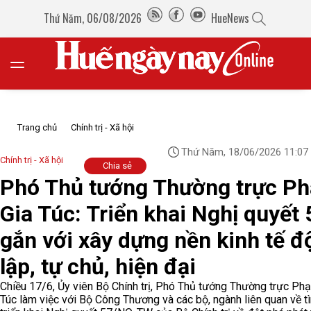
Thứ Năm, 06/08/2026
HueNews
Trang chủ
Chính trị - Xã hội
Thứ Năm, 18/06/2026 11:07
Chính trị - Xã hội
Chia sẻ
Phó Thủ tướng Thường trực P
Gia Túc: Triển khai Nghị quyết 
gắn với xây dựng nền kinh tế đ
lập, tự chủ, hiện đại
Chiều 17/6, Ủy viên Bộ Chính trị, Phó Thủ tướng Thường trực Ph
Túc làm việc với Bộ Công Thương và các bộ, ngành liên quan về tì