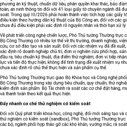
phương án kỹ thuật, chuẩn dữ liệu, phân quyền khai thác, bảo đả
toàn, an ninh thông tin đối với 41 loại giấy tờ chuyên ngành đã đ
soát. Trong quý III/2026 phải hoàn thành việc tích hợp các giấy t
điều kiện theo hướng dẫn kỹ thuật của Bộ Công an; đối với các gi
chưa đủ điều kiện phải xác định rõ nguyên nhân và thời hạn xử lý.
Về phát triển công nghệ chiến lược, Phó Thủ tướng Thường trực 
Bộ Công Thương có nhiều lợi thế về thị trường, doanh nghiệp, việ
cứu, cơ sở đào tạo và sản xuất. Đối với các nhiệm vụ đã đề xuất,
xác định rõ doanh nghiệp chủ trì, đơn vị nghiên cứu phối hợp, sả
đầu ra, tiêu chuẩn kỹ thuật, địa điểm thử nghiệm, đơn vị tiếp nhậ
lực và tiến độ thực hiện; không để tình trạng đề xuất nhiệm vụ n
chưa xác định rõ chủ thể thực hiện và sản phẩm cụ thể.
Phó Thủ tướng Thường trực giao Bộ Khoa học và Công nghệ phối
Bộ Công Thương trong xây dựng tiêu chuẩn, quy chuẩn, thử nghi
kiểm định sản phẩm. Bộ Tài chính rà soát các cơ chế đặt hàng, 
và thanh toán theo kết quả thực hiện.
Đẩy nhanh cơ chế thử nghiệm có kiểm soát
Đối với Quỹ phát triển khoa học, công nghệ, đổi mới sáng tạo và 
thử nghiệm có kiểm soát (sandbox), Phó Thủ tướng Thường trực
các bộ, ngành phối hợp tháo gỡ các khó khăn, vướng mắc; rà soá