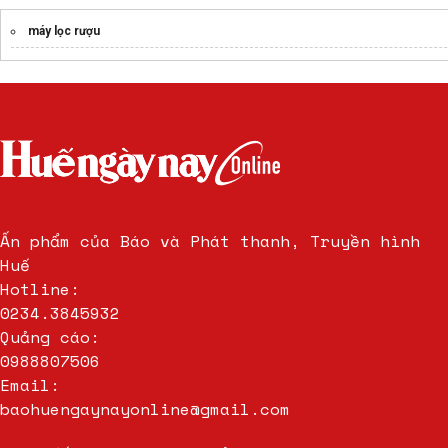
máy lọc rượu
Ấn phẩm của Báo và Phát thanh, Truyền hình
Huế
Hotline:
0234.3845932
Quảng cáo:
0988807506
Email:
baohuengaynayonline@gmail.com