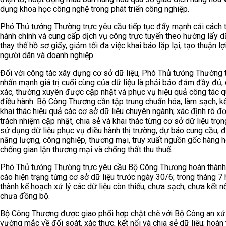
dụng khoa học công nghệ trong phát triển công nghiệp.
Phó Thủ tướng Thường trực yêu cầu tiếp tục đẩy mạnh cải cách 
hành chính và cung cấp dịch vụ công trực tuyến theo hướng lấy dữ
thay thế hồ sơ giấy, giảm tối đa việc khai báo lặp lại, tạo thuận lợ
người dân và doanh nghiệp.
Đối với công tác xây dựng cơ sở dữ liệu, Phó Thủ tướng Thường 
nhấn mạnh giá trị cuối cùng của dữ liệu là phải bảo đảm đầy đủ, 
xác, thường xuyên được cập nhật và phục vụ hiệu quả công tác qu
điều hành. Bộ Công Thương cần tập trung chuẩn hóa, làm sạch, kế
khai thác hiệu quả các cơ sở dữ liệu chuyên ngành; xác định rõ đơ
trách nhiệm cập nhật, chia sẻ và khai thác từng cơ sở dữ liệu trọn
sử dụng dữ liệu phục vụ điều hành thị trường, dự báo cung cầu, đ
năng lượng, công nghiệp, thương mại, truy xuất nguồn gốc hàng h
chống gian lận thương mại và chống thất thu thuế.
Phó Thủ tướng Thường trực yêu cầu Bộ Công Thương hoàn thành
cáo hiện trạng từng cơ sở dữ liệu trước ngày 30/6; trong tháng 7
thành kế hoạch xử lý các dữ liệu còn thiếu, chưa sạch, chưa kết n
chưa đồng bộ.
Bộ Công Thương được giao phối hợp chặt chẽ với Bộ Công an xử 
vướng mắc về đối soát, xác thực, kết nối và chia sẻ dữ liệu; hoàn 