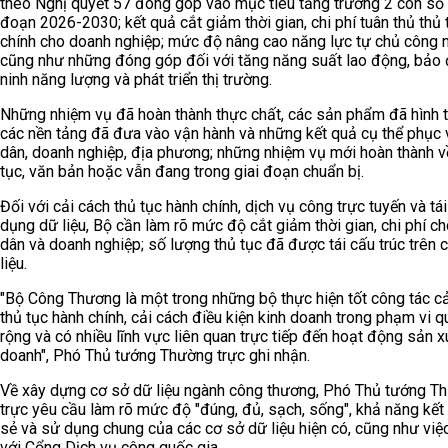
theo Nghị quyết 57 đóng góp vào mục tiêu tăng trưởng 2 con số 
đoạn 2026-2030; kết quả cắt giảm thời gian, chi phí tuân thủ thủ 
chính cho doanh nghiệp; mức độ nâng cao năng lực tự chủ công n
cũng như những đóng góp đối với tăng năng suất lao động, bảo
ninh năng lượng và phát triển thị trường.
Những nhiệm vụ đã hoàn thành thực chất, các sản phẩm đã hình t
các nền tảng đã đưa vào vận hành và những kết quả cụ thể phục
dân, doanh nghiệp, địa phương; những nhiệm vụ mới hoàn thành v
tục, văn bản hoặc vẫn đang trong giai đoạn chuẩn bị.
Đối với cải cách thủ tục hành chính, dịch vụ công trực tuyến và tá
dụng dữ liệu, Bộ cần làm rõ mức độ cắt giảm thời gian, chi phí c
dân và doanh nghiệp; số lượng thủ tục đã được tái cấu trúc trên 
liệu.
"Bộ Công Thương là một trong những bộ thực hiện tốt công tác c
thủ tục hành chính, cải cách điều kiện kinh doanh trong phạm vi q
rộng và có nhiều lĩnh vực liên quan trực tiếp đến hoạt động sản xu
doanh", Phó Thủ tướng Thường trực ghi nhận.
Về xây dựng cơ sở dữ liệu ngành công thương, Phó Thủ tướng T
trực yêu cầu làm rõ mức độ "đúng, đủ, sạch, sống", khả năng kết 
sẻ và sử dụng chung của các cơ sở dữ liệu hiện có, cũng như việc
với Cổng Dịch vụ công quốc gia.