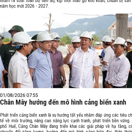
nhằm rà soát toàn bộ tiến độ, kịp thời tháo gỡ khó khăn, chuẩn bị sẵn
năm học mới 2026 - 2027.
01/08/2026 07:55
Chân Mây hướng đến mô hình cảng biển xanh
Phát triển cảng biển xanh là xu hướng tất yếu nhằm đáp ứng các tiêu c
tế về môi trường, nâng cao năng lực cạnh tranh, phát triển bền vững. 
phố Huế, Cảng Chân Mây đang triển khai các giải pháp về hạ tầng, c
chuyển đổi năng lượng, hướng đến mô hình cảng hiện đại, thân thiệ