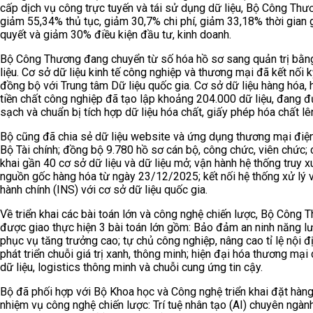
cấp dịch vụ công trực tuyến và tái sử dụng dữ liệu, Bộ Công Thư
giảm 55,34% thủ tục, giảm 30,7% chi phí, giảm 33,18% thời gian g
quyết và giảm 30% điều kiện đầu tư, kinh doanh.
Bộ Công Thương đang chuyển từ số hóa hồ sơ sang quản trị bằn
liệu. Cơ sở dữ liệu kinh tế công nghiệp và thương mại đã kết nối k
đồng bộ với Trung tâm Dữ liệu quốc gia. Cơ sở dữ liệu hàng hóa, 
tiền chất công nghiệp đã tạo lập khoảng 204.000 dữ liệu, đang 
sạch và chuẩn bị tích hợp dữ liệu hóa chất, giấy phép hóa chất l
Bộ cũng đã chia sẻ dữ liệu website và ứng dụng thương mại điện
Bộ Tài chính; đồng bộ 9.780 hồ sơ cán bộ, công chức, viên chức;
khai gần 40 cơ sở dữ liệu và dữ liệu mở; vận hành hệ thống truy x
nguồn gốc hàng hóa từ ngày 23/12/2025; kết nối hệ thống xử lý 
hành chính (INS) với cơ sở dữ liệu quốc gia.
Về triển khai các bài toán lớn và công nghệ chiến lược, Bộ Công 
được giao thực hiện 3 bài toán lớn gồm: Bảo đảm an ninh năng l
phục vụ tăng trưởng cao; tự chủ công nghiệp, nâng cao tỉ lệ nội đ
phát triển chuỗi giá trị xanh, thông minh; hiện đại hóa thương mại
dữ liệu, logistics thông minh và chuỗi cung ứng tin cậy.
Bộ đã phối hợp với Bộ Khoa học và Công nghệ triển khai đặt hàn
nhiệm vụ công nghệ chiến lược: Trí tuệ nhân tạo (AI) chuyên ngàn