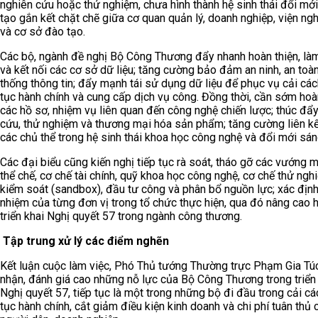
nghiên cứu hoặc thử nghiệm, chưa hình thành hệ sinh thái đổi mớ
tạo gắn kết chặt chẽ giữa cơ quan quản lý, doanh nghiệp, viện ng
và cơ sở đào tạo.
Các bộ, ngành đề nghị Bộ Công Thương đẩy nhanh hoàn thiện, là
và kết nối các cơ sở dữ liệu; tăng cường bảo đảm an ninh, an toà
thống thông tin; đẩy mạnh tái sử dụng dữ liệu để phục vụ cải các
tục hành chính và cung cấp dịch vụ công. Đồng thời, cần sớm hoà
các hồ sơ, nhiệm vụ liên quan đến công nghệ chiến lược; thúc đẩ
cứu, thử nghiệm và thương mại hóa sản phẩm; tăng cường liên kế
các chủ thể trong hệ sinh thái khoa học công nghệ và đổi mới sán
Các đại biểu cũng kiến nghị tiếp tục rà soát, tháo gỡ các vướng 
thể chế, cơ chế tài chính, quỹ khoa học công nghệ, cơ chế thử ngh
kiểm soát (sandbox), đầu tư công và phân bổ nguồn lực; xác định
nhiệm của từng đơn vị trong tổ chức thực hiện, qua đó nâng cao 
triển khai Nghị quyết 57 trong ngành công thương.
Tập trung xử lý các điểm nghẽn
Kết luận cuộc làm việc, Phó Thủ tướng Thường trực Phạm Gia Tú
nhận, đánh giá cao những nỗ lực của Bộ Công Thương trong triển
Nghị quyết 57, tiếp tục là một trong những bộ đi đầu trong cải cá
tục hành chính, cắt giảm điều kiện kinh doanh và chi phí tuân thủ 