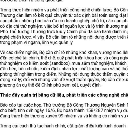
Trong thực hiện nhiệm vụ phát triển công nghệ chiến lược, Bộ Cô
Thương cần làm rõ kết quả chuyển từ xác định bài toán sang đặt
sản phẩm; những bài toán đã có doanh nghiệp chủ trì; các sản p
có địa chỉ thử nghiệm; việc bố trí nguồn lực và lộ trình thương mại
Phó Thủ tướng Thường trực lưu ý Chính phủ đã ban hành danh m
nghệ chiến lược, vì vậy Bộ cần làm rõ những nội dung được triển 
trong phạm vi ngành, lĩnh vực quản lý.
Về các điểm nghẽn, Bộ cần chỉ rõ những khó khăn, vướng mắc liê
đến cơ chế tài chính, thể chế, quỹ phát triển khoa học và công ngh
thử nghiệm có kiểm soát (sandbox), mua sắm thử nghiệm, khách
đầu tiên, tiêu chuẩn, kiểm định, nhân lực chất lượng cao và hệ th
phòng thí nghiệm trọng điểm. Những nội dung thuộc thẩm quyền 
động xử lý; đối với những vấn đề vượt thẩm quyền, Bộ cần đề xu
phương án cụ thể để Chính phủ xem xét, quyết định.
Thúc đẩy quản trị bằng dữ liệu, phát triển các công nghệ chi
Báo cáo tại cuộc họp, Thứ trưởng Bộ Công Thương Nguyễn Sinh 
cho biết, tính đến ngày 16/6, Bộ hoàn thành 158/287 nhiệm vụ đ
đang thực hiện thường xuyên 99 nhiệm vụ và không có nhiệm vụ 
Trong cải cách thủ tục hành chính, cắt giảm điều kiện kinh doanh,