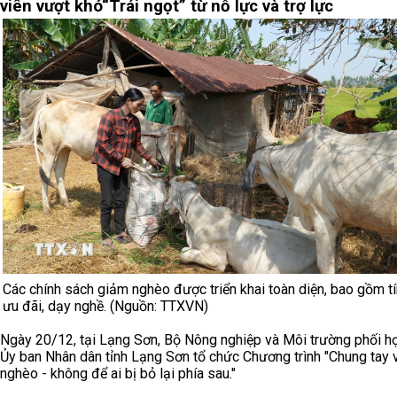
viên vượt khó
“Trái ngọt” từ nỗ lực và trợ lực
Các chính sách giảm nghèo được triển khai toàn diện, bao gồm t
ưu đãi, dạy nghề. (Nguồn: TTXVN)
Ngày 20/12, tại Lạng Sơn, Bộ Nông nghiệp và Môi trường phối h
Ủy ban Nhân dân tỉnh Lạng Sơn tổ chức Chương trình "Chung tay 
nghèo - không để ai bị bỏ lại phía sau."