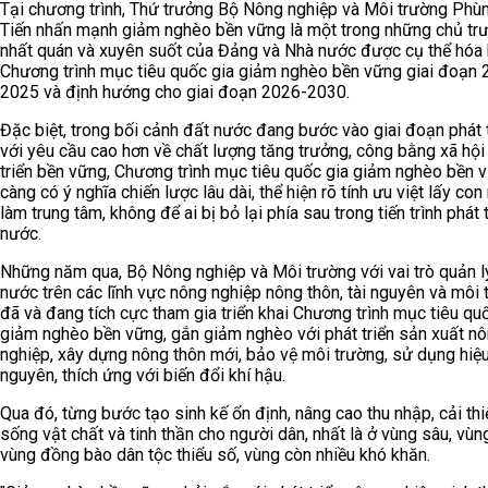
Tại chương trình, Thứ trưởng Bộ Nông nghiệp và Môi trường Phù
Tiến nhấn mạnh giảm nghèo bền vững là một trong những chủ trư
nhất quán và xuyên suốt của Đảng và Nhà nước được cụ thể hóa
Chương trình mục tiêu quốc gia giảm nghèo bền vững giai đoạn 
2025 và định hướng cho giai đoạn 2026-2030.
Đặc biệt, trong bối cảnh đất nước đang bước vào giai đoạn phát 
với yêu cầu cao hơn về chất lượng tăng trưởng, công bằng xã hội
triển bền vững, Chương trình mục tiêu quốc gia giảm nghèo bền 
càng có ý nghĩa chiến lược lâu dài, thể hiện rõ tính ưu việt lấy con
làm trung tâm, không để ai bị bỏ lại phía sau trong tiến trình phát 
nước.
Những năm qua, Bộ Nông nghiệp và Môi trường với vai trò quản l
nước trên các lĩnh vực nông nghiệp nông thôn, tài nguyên và môi 
đã và đang tích cực tham gia triển khai Chương trình mục tiêu qu
giảm nghèo bền vững, gắn giảm nghèo với phát triển sản xuất n
nghiệp, xây dựng nông thôn mới, bảo vệ môi trường, sử dụng hiệu
nguyên, thích ứng với biến đổi khí hậu.
Qua đó, từng bước tạo sinh kế ổn định, nâng cao thu nhập, cải thi
sống vật chất và tinh thần cho người dân, nhất là ở vùng sâu, vùng
vùng đồng bào dân tộc thiểu số, vùng còn nhiều khó khăn.