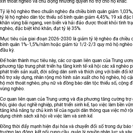
xin thoát nghèo và chủ động nhường quyền hỗ trợ cho hộ khác.
Tỷ lệ hộ nghèo theo chuẩn nghèo đa chiều bình quân giảm 1,03%,
tỷ lệ hộ nghèo dân tộc thiểu số bình quân giảm 4,45%; 19 xã đặc 
khăn vùng bãi ngang, ven biển và hải đảo được thoát khỏi tình tr
nghèo, đặc biệt khó khăn, đạt tỷ lệ 35%.
Mục tiêu của giai đoạn 2026-2030 là giảm tỷ lệ nghèo đa chiều 
bình quân 1%-1,5%/năm hoặc giảm từ 1/2-2/3 quy mô hộ nghèo 
đầu kỳ.
Để hoàn thành mục tiêu này, các cơ quan liên quan của Trung ươn
phương tập trung phát triển hạ tầng kinh tế-xã hội các xã nghèo 
phát triển sản xuất, đời sống dân sinh và thích ứng với biến đổi kh
hỗ trợ xây dựng, nhân rộng mô hình sản xuất cho hộ nghèo, hộ cậ
hộ mới thoát nghèo; phụ nữ và đồng bào dân tộc thiểu số, cộng 
vùng nghèo.
Cơ quan liên quan của Trung ương và địa phương tăng cường trợ 
hội, giáo dục nghề nghiệp, phát triển sinh kế, tạo việc làm bền vữ
tăng khả năng tự chủ kinh tế của người dân thông qua việc mở rộn
dụng chính sách xã hội về việc làm và sinh kế.
Đồng thời đẩy mạnh hiện đại hóa và chuyển đổi số trong dự báo 
trường lao động, kết nối cung-cầu, quản lý nguồn nhân lực và xâ