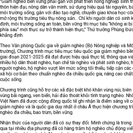
"Giảm nghèo bền vững phải gắn với phát triển nông nghiệp sinh th
thôn hiện đại, nông dân văn minh; sử dụng hiệu quả tài nguyên, b
môi trường sống; gắn với đào tạo nghề, chuyển giao khoa học-cô
mở rộng thị trường tiêu thụ nông sản... Chỉ khi người dân có sinh 
định, môi trường sống an toàn, bền vững thì mục tiêu "không ai bị
phía sau" mới thực sự trở thành hiện thực," Thứ trưởng Phùng Đứ
khẳng định.
Theo Văn phòng Quốc gia về giảm nghèo (Bộ Nông nghiệp và Mô
trường), Chương trình mục tiêu mục tiêu quốc gia giảm nghèo bề
giai đoạn 2021-2025 đã đạt được hiệu quả thực tế, thông qua vi
nhiều hộ dân thoát nghèo, hạn chế tái nghèo và phát sinh nghèo; h
người nghèo, hộ nghèo vượt lên mức sống tối thiểu, tiếp cận các 
xã hội cơ bản theo chuẩn nghèo đa chiều quốc gia, nâng cao chấ
cuộc sống.
Chương trình cũng hỗ trợ các xã đặc biệt khó khăn vùng núi, biên 
vùng bãi ngang, ven biển, hải đảo thoát khỏi tình trạng nghèo. Nh
Việt Nam đã được cộng đồng quốc tế ghi nhận là điểm sáng về c
giảm nghèo và là quốc gia duy nhất ở châu Á thực hiện chương tr
nghèo đa chiều, bao trùm, bền vững.
Nhận thức của người dân đã có sự thay đổi. Minh chứng là trong 
qua tại nhiều địa phương đã có hàng trăm hộ nghèo chủ động viế