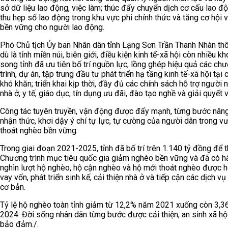
sở dữ liệu lao động, việc làm; thúc đẩy chuyển dịch cơ cấu lao đ
thu hẹp số lao động trong khu vực phi chính thức và tăng cơ hội 
bền vững cho người lao động.
Phó Chủ tịch Ủy ban Nhân dân tỉnh Lạng Sơn Trần Thanh Nhàn thô
dù là tỉnh miền núi, biên giới, điều kiện kinh tế-xã hội còn nhiều kh
song tỉnh đã ưu tiên bố trí nguồn lực, lồng ghép hiệu quả các ch
trình, dự án, tập trung đầu tư phát triển hạ tầng kinh tế-xã hội tại
khó khăn; triển khai kịp thời, đầy đủ các chính sách hỗ trợ người
nhà ở, y tế, giáo dục, tín dụng ưu đãi, đào tạo nghề và giải quyết 
Công tác tuyên truyền, vận động được đẩy mạnh, từng bước nân
nhận thức, khơi dậy ý chí tự lực, tự cường của người dân trong v
thoát nghèo bền vững.
Trong giai đoạn 2021-2025, tỉnh đã bố trí trên 1.140 tỷ đồng để 
Chương trình mục tiêu quốc gia giảm nghèo bền vững và đã có h
nghìn lượt hộ nghèo, hộ cận nghèo và hộ mới thoát nghèo được h
vay vốn, phát triển sinh kế, cải thiện nhà ở và tiếp cận các dịch vụ
cơ bản.
Tỷ lệ hộ nghèo toàn tỉnh giảm từ 12,2% năm 2021 xuống còn 3,
2024. Đời sống nhân dân từng bước được cải thiện, an sinh xã h
bảo đảm./.