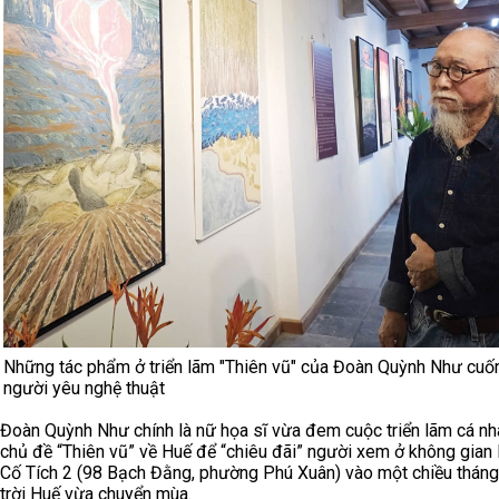
Những tác phẩm ở triển lãm "Thiên vũ" của Đoàn Quỳnh Như cuốn
người yêu nghệ thuật
Đoàn Quỳnh Như chính là nữ họa sĩ vừa đem cuộc triển lãm cá nh
chủ đề “Thiên vũ” về Huế để “chiêu đãi” người xem ở không gian
Cố Tích 2 (98 Bạch Đằng, phường Phú Xuân) vào một chiều tháng 
trời Huế vừa chuyển mùa.