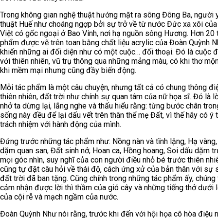
Trong không gian nghệ thuật hướng mặt ra sông Đông Ba, người 
thuật Huế như choáng ngợp bởi sự trở về từ nước Đức xa xôi của
Việt có gốc ngoại ở Bao Vinh, nơi hạ nguồn sông Hương. Hơn 20 
phẩm được vẽ trên toan bằng chất liệu acrylic của Đoàn Quỳnh 
khiến những ai đối diện như có một cuộc… đối thoại. Đó là cuộc đ
với thiên nhiên, vũ trụ thông qua những mảng màu, có khi thơ mộn
khi mềm mại nhưng cũng đầy biến động.
Mỗi tác phẩm là một câu chuyện, nhưng tất cả có chung thông đi
thiên nhiên, đất trời như chính sự quan tâm của nữ họa sĩ. Đó là l
nhở ta dừng lại, lắng nghe và thấu hiểu rằng: từng bước chân tron
sống này đều để lại dấu vết trên thân thể mẹ Đất, vì thế hãy có ý 
trách nhiệm với hành động của mình.
Đứng trước những tác phẩm như: Nồng nàn và tĩnh lặng, Hạ vàng
dặm quan san, Đất sinh nở, Hoan ca, Hồng hoang, Soi dấu dặm t
mọi góc nhìn, suy nghĩ của con người điều nhỏ bé trước thiên nhi
cũng tự đặt câu hỏi về thái độ, cách ứng xử của bản thân với sự
đất trời đã ban tặng. Cũng chính trong những tác phẩm ấy, chúng 
cảm nhận được lời thì thầm của gió cây và những tiếng thở dưới 
của cội rễ và mạch ngầm của nước.
Đoàn Quỳnh Như nói rằng, trước khi đến với hội họa cô hòa điệu 