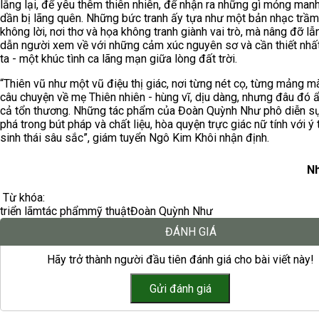
lắng lại, để yêu thêm thiên nhiên, để nhận ra những gì mỏng man
dần bị lãng quên. Những bức tranh ấy tựa như một bản nhạc trầ
không lời, nơi thơ và họa không tranh giành vai trò, mà nâng đỡ lẫ
dẫn người xem về với những cảm xúc nguyên sơ và cần thiết nhất
ta - một khúc tình ca lãng mạn giữa lòng đất trời.
“Thiên vũ như một vũ điệu thị giác, nơi từng nét cọ, từng mảng m
câu chuyện về mẹ Thiên nhiên - hùng vĩ, dịu dàng, nhưng đâu đó ẩ
cả tổn thương. Những tác phẩm của Đoàn Quỳnh Như phô diễn s
phá trong bút pháp và chất liệu, hòa quyện trực giác nữ tính với ý
sinh thái sâu sắc”, giám tuyển Ngô Kim Khôi nhận định.
Nh
Từ khóa:
triển lãm
tác phẩm
mỹ thuật
Đoàn Quỳnh Như
ĐÁNH GIÁ
Hãy trở thành người đầu tiên đánh giá cho bài viết này!