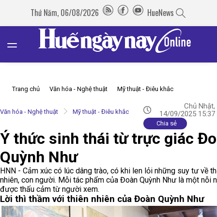
Thứ Năm, 06/08/2026
HueNews
Trang chủ
Văn hóa - Nghệ thuật
Mỹ thuật - Điêu khắc
Chủ Nhật,
Văn hóa - Nghệ thuật
Mỹ thuật - Điêu khắc
14/09/2025 15:37
Chia sẻ
Ý thức sinh thái từ trực giác Đ
Quỳnh Như
HNN - Cảm xúc có lúc dâng trào, có khi len lỏi những suy tư về th
nhiên, con người. Mỗi tác phẩm của Đoàn Quỳnh Như là một nỗi 
được thấu cảm từ người xem.
Lời thì thầm với thiên nhiên của Đoàn Quỳnh Như