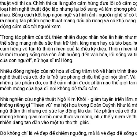
thuật với thi ca. Chính thi ca là nguồn cảm hứng đưa lối cô cầm cọ
loại hình nghệ thuật độc lập nhưng lại bổ sung và làm phong phú
nhau. Bằng cách kết hợp ngôn ngữ và hình ảnh, người nghệ sĩ có t
ra những tác phẩm nghệ thuật mang dấu ấn riêng và có khả năng 
động cảm xúc tới người xem.
“Trong tác phẩm của tôi, thiên nhiên được nhân hóa ẩn hiện như 
thể sống mang nhiều sắc thái trữ tình, lãng mạn hay cả táo bạo, h
cảm hứng vô tận từ thiên nhiên quả là điều kỳ diệu. Thiên nhiên k
là môi trường sống mà còn ảnh hưởng đến văn hóa, lối sống và ti
của con người”, nữ họa sĩ trải lòng.
Nhiều đồng nghiệp của nữ họa sĩ cũng trầm trồ về hành trình theo
nghệ thuật của cô, đó là “nỗ lực phóng chiếu thế giới nội tâm”. Và
những tác phẩm đó, có thể cảm nhận được phần nào thế giới tâm
mênh mông của họa sĩ, nơi không dễ thấu cảm.
Nhà nghiên cứu nghệ thuật Ngô Kim Khôi - giám tuyển triển lãm, n
không riêng gì “Thiên vũ” mà hội họa trong Đoàn Quỳnh Như là m
ngữ thầm thì nhưng có sức lay động lâu dài. Tác phẩm của cô đã
những không gian mơ hồ giữa thực và mộng, như thể ý niệm về th
nhiên đang tan dần vào một tứ thơ thị giác.
Đó không chỉ là vẻ đẹp để chiêm ngưỡng, mà là vẻ đẹp để sống 