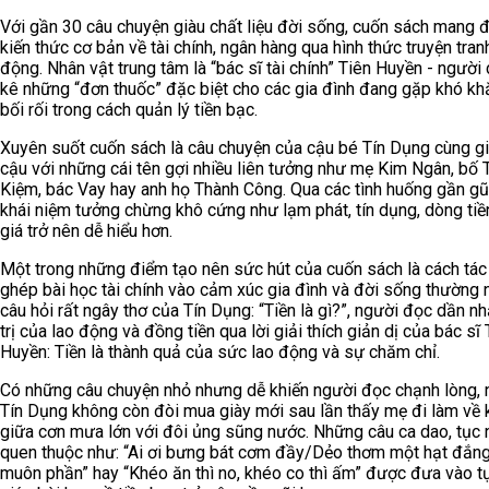
Với gần 30 câu chuyện giàu chất liệu đời sống, cuốn sách mang 
kiến thức cơ bản về tài chính, ngân hàng qua hình thức truyện tran
động. Nhân vật trung tâm là “bác sĩ tài chính” Tiên Huyền - người
kê những “đơn thuốc” đặc biệt cho các gia đình đang gặp khó k
bối rối trong cách quản lý tiền bạc.
Xuyên suốt cuốn sách là câu chuyện của cậu bé Tín Dụng cùng gi
cậu với những cái tên gợi nhiều liên tưởng như mẹ Kim Ngân, bố T
Kiệm, bác Vay hay anh họ Thành Công. Qua các tình huống gần gũ
khái niệm tưởng chừng khô cứng như lạm phát, tín dụng, dòng tiề
giá trở nên dễ hiểu hơn.
Một trong những điểm tạo nên sức hút của cuốn sách là cách tác
ghép bài học tài chính vào cảm xúc gia đình và đời sống thường 
câu hỏi rất ngây thơ của Tín Dụng: “Tiền là gì?”, người đọc dần nh
trị của lao động và đồng tiền qua lời giải thích giản dị của bác sĩ 
Huyền: Tiền là thành quả của sức lao động và sự chăm chỉ.
Có những câu chuyện nhỏ nhưng dễ khiến người đọc chạnh lòng, 
Tín Dụng không còn đòi mua giày mới sau lần thấy mẹ đi làm về 
giữa cơn mưa lớn với đôi ủng sũng nước. Những câu ca dao, tục
quen thuộc như: “Ai ơi bưng bát cơm đầy/Dẻo thơm một hạt đắn
muôn phần” hay “Khéo ăn thì no, khéo co thì ấm” được đưa vào tự