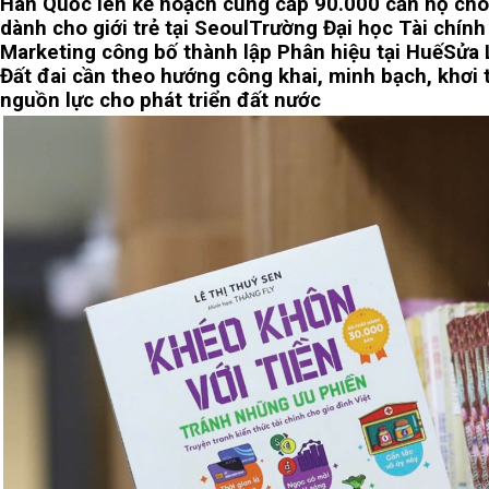
Hàn Quốc lên kế hoạch cung cấp 90.000 căn hộ cho
dành cho giới trẻ tại Seoul
Trường Đại học Tài chính
Marketing công bố thành lập Phân hiệu tại Huế
Sửa 
Đất đai cần theo hướng công khai, minh bạch, khơi
nguồn lực cho phát triển đất nước