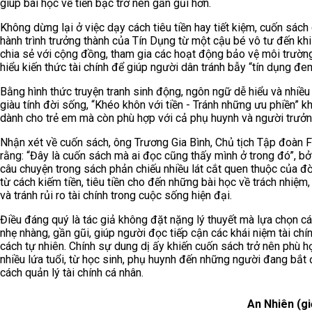
giúp bài học về tiền bạc trở nên gần gũi hơn.
Không dừng lại ở việc dạy cách tiêu tiền hay tiết kiệm, cuốn sách
hành trình trưởng thành của Tín Dụng từ một cậu bé vô tư đến khi
chia sẻ với cộng đồng, tham gia các hoạt động bảo vệ môi trườn
hiểu kiến thức tài chính để giúp người dân tránh bẫy “tín dụng đen
Bằng hình thức truyện tranh sinh động, ngôn ngữ dễ hiểu và nhiều c
giàu tính đời sống, “Khéo khôn với tiền - Tránh những ưu phiền” k
dành cho trẻ em mà còn phù hợp với cả phụ huynh và người trưởn
Nhận xét về cuốn sách, ông Trương Gia Bình, Chủ tịch Tập đoàn 
rằng: “Đây là cuốn sách mà ai đọc cũng thấy mình ở trong đó”, b
câu chuyện trong sách phản chiếu nhiều lát cắt quen thuộc của đờ
từ cách kiếm tiền, tiêu tiền cho đến những bài học về trách nhiệm,
và tránh rủi ro tài chính trong cuộc sống hiện đại.
Điều đáng quý là tác giả không đặt nặng lý thuyết mà lựa chọn c
nhẹ nhàng, gần gũi, giúp người đọc tiếp cận các khái niệm tài chí
cách tự nhiên. Chính sự dung dị ấy khiến cuốn sách trở nên phù h
nhiều lứa tuổi, từ học sinh, phụ huynh đến những người đang bắt
cách quản lý tài chính cá nhân.
An Nhiên (gi