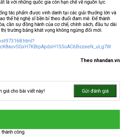
nhất là với những quốc gia còn hạn chế về nguồn lực.
ống tác phẩm được vinh danh tại các giải thưởng lớn và
bao thế hệ nghệ sĩ bền bỉ theo đuổi đam mê. Để thành
, cần sự đồng hành của cơ chế, chính sách, đầu tư dài
 thị trường bằng khát vọng không ngừng đổi mới.
post973168.html?
OcK8aovSGxH7KBrpApdsH1S5oAC6BszeeN_uLg7W
Theo nhandan.vn
 giá cho bài viết này!
 thành công.