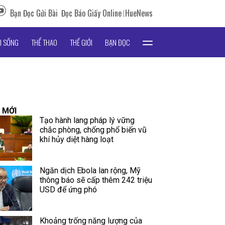
Bạn Đọc Gửi Bài
Đọc Báo Giấy Online
HueNews
I SỐNG
THỂ THAO
THẾ GIỚI
BẠN ĐỌC
 MỚI
Tạo hành lang pháp lý vững
chắc phòng, chống phổ biến vũ
khí hủy diệt hàng loạt
Ngăn dịch Ebola lan rộng, Mỹ
thông báo sẽ cấp thêm 242 triệu
USD để ứng phó
Khoảng trống năng lượng của