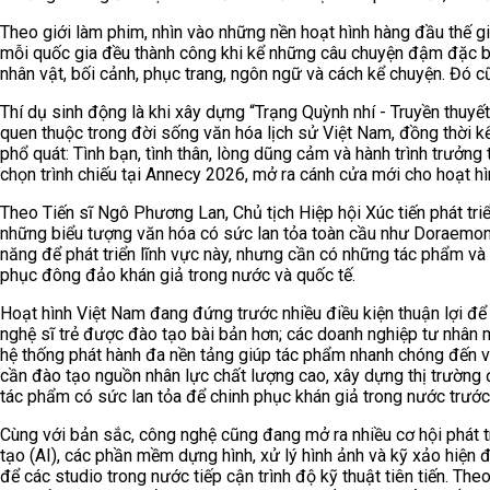
Theo giới làm phim, nhìn vào những nền hoạt hình hàng đầu thế gi
mỗi quốc gia đều thành công khi kể những câu chuyện đậm đặc bả
nhân vật, bối cảnh, phục trang, ngôn ngữ và cách kể chuyện. Đó 
Thí dụ sinh động là khi xây dựng “Trạng Quỳnh nhí - Truyền thuyế
quen thuộc trong đời sống văn hóa lịch sử Việt Nam, đồng thời 
phổ quát: Tình bạn, tình thân, lòng dũng cảm và hành trình trưởng
chọn trình chiếu tại Annecy 2026, mở ra cánh cửa mới cho hoạt hìn
Theo Tiến sĩ Ngô Phương Lan, Chủ tịch Hiệp hội Xúc tiến phát triể
những biểu tượng văn hóa có sức lan tỏa toàn cầu như Doraemo
năng để phát triển lĩnh vực này, nhưng cần có những tác phẩm và
phục đông đảo khán giả trong nước và quốc tế.
Hoạt hình Việt Nam đang đứng trước nhiều điều kiện thuận lợi để
nghệ sĩ trẻ được đào tạo bài bản hơn; các doanh nghiệp tư nhân 
hệ thống phát hành đa nền tảng giúp tác phẩm nhanh chóng đến v
cần đào tạo nguồn nhân lực chất lượng cao, xây dựng thị trường
tác phẩm có sức lan tỏa để chinh phục khán giả trong nước trước 
Cùng với bản sắc, công nghệ cũng đang mở ra nhiều cơ hội phát tr
tạo (AI), các phần mềm dựng hình, xử lý hình ảnh và kỹ xảo hiện đ
để các studio trong nước tiếp cận trình độ kỹ thuật tiên tiến. The