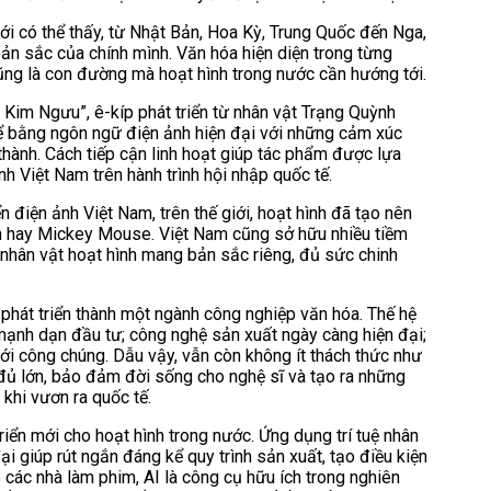
ới có thể thấy, từ Nhật Bản, Hoa Kỳ, Trung Quốc đến Nga,
n sắc của chính mình. Văn hóa hiện diện trong từng
cũng là con đường mà hoạt hình trong nước cần hướng tới.
t Kim Ngưu”, ê-kíp phát triển từ nhân vật Trạng Quỳnh
kể bằng ngôn ngữ điện ảnh hiện đại với những cảm xúc
 thành. Cách tiếp cận linh hoạt giúp tác phẩm được lựa
h Việt Nam trên hành trình hội nhập quốc tế.
n điện ảnh Việt Nam, trên thế giới, hoạt hình đã tạo nên
n hay Mickey Mouse. Việt Nam cũng sở hữu nhiều tiềm
 nhân vật hoạt hình mang bản sắc riêng, đủ sức chinh
 phát triển thành một ngành công nghiệp văn hóa. Thế hệ
mạnh dạn đầu tư; công nghệ sản xuất ngày càng hiện đại;
ới công chúng. Dẫu vậy, vẫn còn không ít thách thức như
 đủ lớn, bảo đảm đời sống cho nghệ sĩ và tạo ra những
khi vươn ra quốc tế.
iển mới cho hoạt hình trong nước. Ứng dụng trí tuệ nhân
ại giúp rút ngắn đáng kể quy trình sản xuất, tạo điều kiện
o các nhà làm phim, AI là công cụ hữu ích trong nghiên