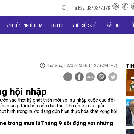
Thứ Bảy, 08/08/2026
VĂN HÓA - NGHỆ THUẬT
DU LỊCH
Y TẾ - SỨC KHỎE
GIÁO DỤC
ĐỜ
Thứ Sáu, 03/07/2026 11:27
(GMT+7)
TIN
ng hội nhập
ước vào thời kỳ phát triển mới với sự nhập cuộc của đội
hẩm mang đậm bản sắc dân tộc. Dấu ấn tại các giải
oạt hình trong nước đang dần hiện thực hóa khát vọng hội
ine trong mưa lũ
Tháng 9 sôi động với những