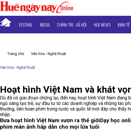
FESTIVAL
MEDIA
CHÍNH TRỊ - XÃ HỘI
HUE NEWS
KINH TẾ
Trang chủ
Văn hóa - Nghệ thuật
Văn hóa - Nghệ thuật
Hoạt hình Việt Nam và khát vọ
Dù đã có giai đoạn chững lại, đến nay, hoạt hình Việt Nam đang b
ngũ sáng tạo trẻ, sự đầu tư từ các doanh nghiệp và những tác p
thưởng, liên hoan phim trong nước và quốc tế mới đây cho thấy h
nhập.
Đưa hoạt hình Việt Nam vươn ra thế giới
Dạy học onl
phim màn ảnh hấp dẫn cho mọi lứa tuổi