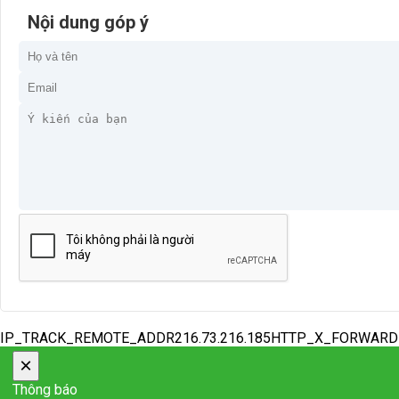
Nội dung góp ý
IP_TRACK_REMOTE_ADDR216.73.216.185HTTP_X_FORWAR
×
Thông báo