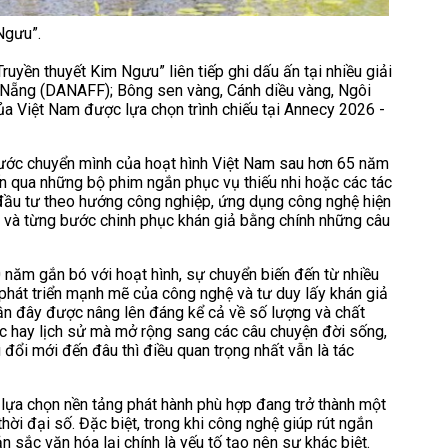
 Ngưu”.
uyền thuyết Kim Ngưu” liên tiếp ghi dấu ấn tại nhiều giải
à Nẵng (DANAFF); Bông sen vàng, Cánh diều vàng, Ngôi
của Việt Nam được lựa chọn trình chiếu tại Annecy 2026 -
bước chuyển mình của hoạt hình Việt Nam sau hơn 65 năm
đến qua những bộ phim ngắn phục vụ thiếu nhi hoặc các tác
 đầu tư theo hướng công nghiệp, ứng dụng công nghệ hiện
ng và từng bước chinh phục khán giả bằng chính những câu
 năm gắn bó với hoạt hình, sự chuyển biến đến từ nhiều
 phát triển mạnh mẽ của công nghệ và tư duy lấy khán giả
ần đây được nâng lên đáng kể cả về số lượng và chất
ục hay lịch sử mà mở rộng sang các câu chuyện đời sống,
ù đổi mới đến đâu thì điều quan trọng nhất vẫn là tác
 lựa chọn nền tảng phát hành phù hợp đang trở thành một
hời đại số. Đặc biệt, trong khi công nghệ giúp rút ngắn
n sắc văn hóa lại chính là yếu tố tạo nên sự khác biệt.