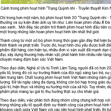
Cảnh trong phim hoạt hình “Trạng Quỳnh nhí - Truyền thuyết Kim
Chỉ trong hơn một năm, bộ phim hoạt hình 3D “Trạng Quỳnh nhí - Tr
thưởng và sự kiện điện ảnh uy tín như: Liên hoan phim châu Á Đ
sao xanh... Mới đây, tác phẩm trở thành phim hoạt hình đầu tiên 
một trong những liên hoan phim hoạt hình lớn nhất thế giới.
Thành công từ một số bộ phim trong thời gian gần đây thể hiện 
hình thành và phát triển. Trước đó, hoạt hình chủ yếu được biết 
phẩm đặt hàng; còn hiện tại, nhiều đơn vị sản xuất đã mạnh dạn
đại, xây dựng thương hiệu nhân vật, phát hành trên nhiều nền tả
chuyện mang đậm bản sắc Việt Nam.
Theo đạo diễn, Nghệ sĩ Ưu tú Trịnh Lâm Tùng, người đã có hơn 20
yếu tố, trong đó có sự trưởng thành của đội ngũ sáng tạo trẻ, sự
làm trung tâm. Chất lượng phim hoạt hình Việt Nam những năm g
lượng. Đề tài ngày càng đa dạng, không còn bó hẹp trong giáo d
giải trí, hiện thực và những xu hướng mới của xã hội. Tuy nhiên, d
phẩm phải mang lại giá trị thụ hưởng thật sự cho khán giả.
Theo đạo diễn, việc phân tích đúng nhóm công chúng kết hợp với
trong những yếu tố quyết định sự thành công của phim hoạt hình t
khoảng cách giữa Việt Nam với các nền hoạt hình phát triển, thì bả