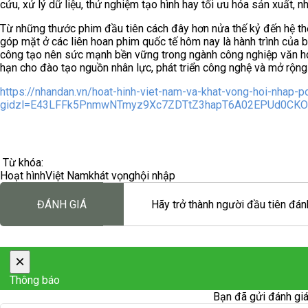
cứu, xử lý dữ liệu, thử nghiệm tạo hình hay tối ưu hóa sản xuất, 
Từ những thước phim đầu tiên cách đây hơn nửa thế kỷ đến hệ th
góp mặt ở các liên hoan phim quốc tế hôm nay là hành trình của 
công tạo nên sức mạnh bền vững trong ngành công nghiệp văn hóa
hạn cho đào tạo nguồn nhân lực, phát triển công nghệ và mở rộng
https://nhandan.vn/hoat-hinh-viet-nam-va-khat-vong-hoi-nhap-
gidzl=E43LFFk5PnmwNTmyz9Xc7ZDTtZ3hapT6A02EPUd0CK
Từ khóa:
Hoạt hình
Việt Nam
khát vọng
hội nhập
ĐÁNH GIÁ
Hãy trở thành người đầu tiên đánh
×
Thông báo
Bạn đã gửi đánh giá