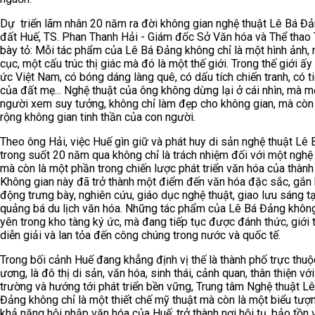
Dự triển lãm nhân 20 năm ra đời không gian nghệ thuật Lê Bá Đả
đất Huế, TS. Phan Thanh Hải - Giám đốc Sở Văn hóa và Thể thao 
bày tỏ: Mỗi tác phẩm của Lê Bá Đảng không chỉ là một hình ảnh,
cục, một cấu trúc thị giác mà đó là một thế giới. Trong thế giới ấy
ức Việt Nam, có bóng dáng làng quê, có dấu tích chiến tranh, có t
của đất mẹ... Nghệ thuật của ông không dừng lại ở cái nhìn, mà m
người xem suy tưởng, không chỉ làm đẹp cho không gian, mà cò
rộng không gian tinh thần của con người.
Theo ông Hải, việc Huế gìn giữ và phát huy di sản nghệ thuật Lê
trong suốt 20 năm qua không chỉ là trách nhiệm đối với một nghệ 
mà còn là một phần trong chiến lược phát triển văn hóa của thành
Không gian này đã trở thành một điểm đến văn hóa đặc sắc, gắn 
động trưng bày, nghiên cứu, giáo dục nghệ thuật, giao lưu sáng t
quảng bá du lịch văn hóa. Những tác phẩm của Lê Bá Đảng khô
yên trong kho tàng ký ức, mà đang tiếp tục được đánh thức, giới t
diễn giải và lan tỏa đến công chúng trong nước và quốc tế.
Trong bối cảnh Huế đang khẳng định vị thế là thành phố trực thuộ
ương, là đô thị di sản, văn hóa, sinh thái, cảnh quan, thân thiện vớ
trường và hướng tới phát triển bền vững, Trung tâm Nghệ thuật L
Đảng không chỉ là một thiết chế mỹ thuật mà còn là một biểu tượ
khả năng hội nhập văn hóa của Huế; trở thành nơi hội tụ, bảo tồn 