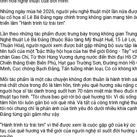
tinh hoa nghệ thuật của đời mình.
Những ngày mùa hè 2026, người yêu nghệ thuật một lần nữa đư
lại cố họa sĩ Lê Bá Đảng ngay chính trong không gian mang tên ô
triển lãm “Hành trình từ trái tim”.
Lần theo những tác phẩm được trưng bày trong không gian Trun
Nghệ thuật Lê Bá Đảng (thuộc Bảo tàng Mỹ thuật Huế, 15 Lê Lợi
Thuận Hóa), người người xem được bắt gặp những bộ sưu tập l
tên tuổi của một “bậc thầy hội họa của hai thế giới Đông - Tây” v
chân Giao Chỉ, Từ thời Hùng Vương dựng nước đến thời đại Hồ Ch
Chiến thắng Điện Biên Phủ, Hạt gạo Trường Sơn, Đường mòn Hồ 
Minh, Cọc chông Bạch Đằng, Tấn tuồng nhân loại, Có có không 
Mỗi tác phẩm là một câu chuyện không đơn thuần là hành trình sá
mà chất chứa trong đó là tâm hồn, tình yêu quê hương sâu nặng 
người họa sĩ tài danh trong suốt hơn 70 năm miệt mài theo đuổi 
thuật tạo hình. “Tôi chưa bao giờ rời bỏ quê hương tôi. Vì dù sống
tâm hồn tôi luôn gắn bó với quê nhà. Và tất cả công trình nghệ th
tôi nói chung chỉ là phản ánh của tình yêu đó dưới nhiều khía cạnh
Đảng từng gửi gắm như vậy.
“Hành trình từ trái tim” vì thế được xem là cuộc gặp gỡ của ký ức 
tại, của quê hương và thế giới của người nghệ sĩ suốt đời hướng 
nguồn.