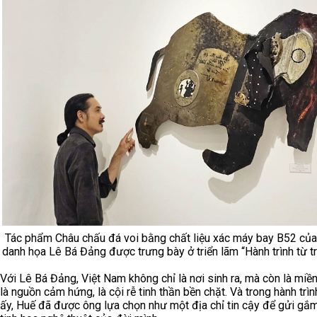
Tác phẩm Châu chấu đá voi bằng chất liệu xác máy bay B52 của
danh họa Lê Bá Đảng được trưng bày ở triển lãm “Hành trình từ tr
Với Lê Bá Đảng, Việt Nam không chỉ là nơi sinh ra, mà còn là miền
là nguồn cảm hứng, là cội rễ tinh thần bền chặt. Và trong hành trìn
ấy, Huế đã được ông lựa chọn như một địa chỉ tin cậy để gửi gắ