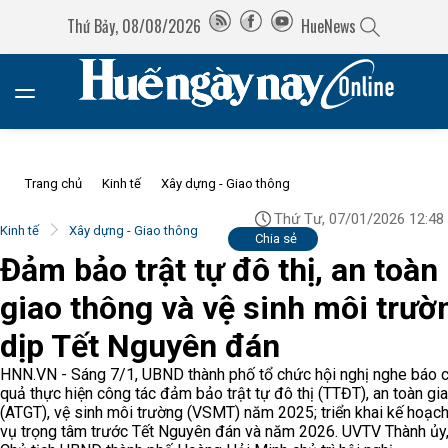
Thứ Bảy, 08/08/2026
HueNews
Trang chủ
Kinh tế
Xây dựng - Giao thông
Thứ Tư, 07/01/2026 12:48
Kinh tế
Xây dựng - Giao thông
Chia sẻ
Đảm bảo trật tự đô thị, an toàn
giao thông và vệ sinh môi trườ
dịp Tết Nguyên đán
HNN.VN - Sáng 7/1, UBND thành phố tổ chức hội nghị nghe báo c
quả thực hiện công tác đảm bảo trật tự đô thị (TTĐT), an toàn gi
(ATGT), vệ sinh môi trường (VSMT) năm 2025; triển khai kế hoạch
vụ trọng tâm trước Tết Nguyên đán và năm 2026. UVTV Thành ủy