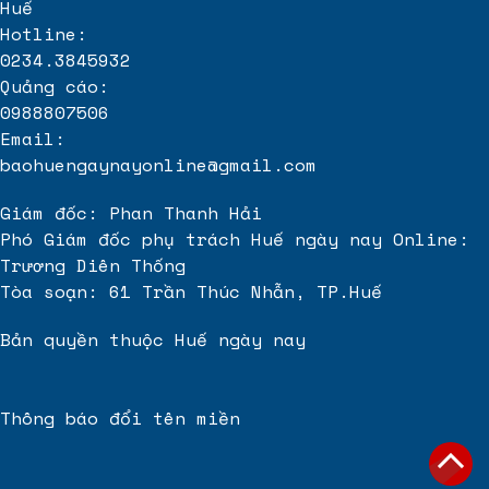
Huế
Bồn xi mạ
bằng nhựa PP
Hotline:
Xử lý nước thải sinh hoạt
0234.3845932
Công Ty Alo Thông Tắc Cống Chuyên
thông tắc cống tại hải phòng
Uy Tín Gi
Quảng cáo:
0988807506
https://www.gangducthainguyen.vn
Email:
baohuengaynayonline@gmail.com
Giám đốc: Phan Thanh Hải
Phó Giám đốc phụ trách Huế ngày nay Online:
Trương Diên Thống
Tòa soạn: 61 Trần Thúc Nhẫn, TP.Huế
Bản quyền thuộc Huế ngày nay
Thông báo đổi tên miền