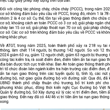
việc
cấp giấy phép xây dựng trên địa bàn.
Đối với công tác phòng cháy, chữa cháy (PCCC), trong năm 202
cơ sở không đảm bảo yêu cầu về PCCC, trong đó, nhóm 1 là 78 
nhóm 2 là 4 cơ sở. Cụ thể, tồn tại về giao thông dành cho chữa 
cơ sở; khoảng cách an toàn PCCC có 3 cơ sở; giải pháp ngăn ch
cháy lan 15 cơ sở; giải pháp thoát nạn 70 cơ sở; giải pháp chốn
cơ sở. Các cơ sở trên không đảm bảo yêu cầu về PCCC và khôn
năng khắc phục.
Về ATGT, trong năm 2025, toàn thành phố xảy ra 218 vụ tai 
thông, làm chết 114 người, bị thương 142 người. So với 12 t
2024 giảm 63 vụ, giảm 12 người chết, giảm 63 người bị thương. 
công tác kiểm tra, rà soát điểm đen, điểm tiềm ẩn tai nạn giao t
địa bàn được tích cực triển khai. Ban An toàn giao thông thành p
trì tổ chức đoàn liên ngành kiểm tra hiện trường các điểm đen, 
ẩn tai nạn giao thông trên các tuyến quốc lộ, tỉnh lộ, các nút
đường bộ, nút giao giữa đường bộ với đường sắt. Qua đó, đã k
UBND thành phố chấp thuận chủ trương, bố trí kinh phí cho
phương khắc phục, đồng thời kiến nghị Cục Đường bộ Việt 
Quản lý đường bộ, Sở Xây dựng xử lý các vị trí điểm đen, tiềm ẩ
giao thông. Đến nay đã có 44/46 vị trí tiền ẩm tai nạn giao thông
xong.