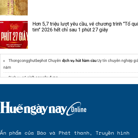
Hơn 5,7 triệu lượt yêu cầu, vé chương trình "Tổ qu
tim" 2026 hết chỉ sau 1 phút 27 giây
Thongcongghutbephot Chuyên
dịch vụ hút hầm cầu
Uy tín chuyên nghiệp giá
năm
Dịch vụ
vệ sinh sau xây dựng
Thông tin
Giá bán Sun Đồng Nai
sunshine bay retreat
Dự án
Palm River
Chính Sách bán hàng Sun Vũng Tàu
Truy cập website
ansana.vn
để cập nhật thông tin Ansana by Kita chính thức
Ấn phẩm của Báo và Phát thanh, Truyền hình