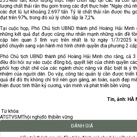
235.488 tấn, khối lượng thực hiện chôn lấp tại các xã còn lại
lượng chất thải rắn thu gom trong các đợt thực hiện "Ngày chủ nh
các đợt lũ lụt khoảng 2.697 tấn. Tỷ lệ chất thải rắn được thu g
đạt trên 97%, trong đó xử lý chôn lấp là 7,2%.
Tại cuộc họp, Phó Chủ tịch UBND thành phố Hoàng Hải Minh 
những kết quả đạt được cũng như nhấn mạnh những vấn đề tồn 
cập liên quan 3 lĩnh vực trên nhất là từ ngày 1/7/2025 k
phố chuyển sang vận hành mô hình chính quyền địa phương 2 cấp
Phó Chủ tịch UBND thành phố Hoàng Hải Minh cho rằng, cả 3 
đều đòi hỏi sự vào cuộc đồng bộ, quyết liệt của chính quyền cá
phối hợp chặt chẽ của các ngành chức năng và đặc biệt là ý th
nhiệm của người dân. Do vậy, công tác quản lý cần được triển 
quả để đô thị không chỉ trở nên gọn gàng, an toàn, sạch đẹp m
hiện được tinh thần kỷ cương, văn minh và phát triển bền vững.
Tin, ảnh: H
Từ khóa:
ATGT
VSMT
hội nghị
đô thị
bền vững
ĐÁNH GIÁ