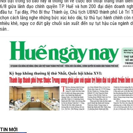
Nổi bật trong số báo này là thông tin về cuộc đối thoại thẳng thắn diễn
6/8 giữa lãnh đạo chính quyền TP. Huế và hơn 200 đại diện doanh ngh
đầu tư. Tại đây, Phó Bí thư Thành ủy, Chủ tịch UBND thành phố Lê Trí 
chọn cách lắng nghe những bức xúc kéo dài, từ thủ tục hành chính còn 
nhiêu khê, nguy cơ đứt gãy chuỗi sản xuất đến sự tụt hậu của ngành du
sản...
TIN MỚI