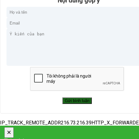
Nội dung góp ý
IP_TRACK_REMOTE_ADDR216.73.216.39HTTP_X_FORWARD
×