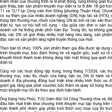
Điểm nhấn của chương trình là lễ phát động, cùng không gian trư
giới thiệu, bán sản phẩm khuyến mại diễn ra từ 8 đến 18 giờ tro
11 và 12/7 tại Công viên Kim Đồng (phường Thuận Hóa). Chươn
có sự tham gia của nhiều doanh nghiệp (DN), hợp tác xã (HTX), si
trung tâm thương mại, chuỗi cửa hàng, DN du lịch và các sàn thư
điện tử, tạo cơ hội kết nối cung - cầu giữa các đơn vị sản xuấ
doanh với hệ thống phân phối hiện đại. Trong đó, tại không gia
bày, các DN sẽ giới thiệu nhiều mặt hàng tiêu dùng, sản phẩ
đặc sản và sản phẩm làng nghề truyền thống của Huế…
Theo ban tổ chức, 100% sản phẩm tham gia đều được áp dụng
trình khuyến mại, bảo đảm thông tin về nguồn gốc, xuất xứ rõ 
khuyến khích thanh toán không dùng tiền mặt thông qua quét mã
điện tử.
Cùng với các hoạt động tập trung, trong tháng 7/2026, các tr
thương mại, siêu thị, chuỗi cửa hàng tiện lợi, DN lữ hành và 
doanh ở địa phương đồng loạt triển khai nhiều hình thức ưu đã
giảm giá, tặng quà, phát voucher, bốc thăm và quay số trúng thưở
mức khuyến mại tối đa theo quy định hiện hành.
Ông Đặng Hữu Phúc, TUV, Giám đốc Sở Công Thương chia sẻ, đây
đầu tiên Huế triển khai chương trình khuyến mại tập trung trên
toàn thành phố nhằm góp phần kích thích sức mua của thị trườ