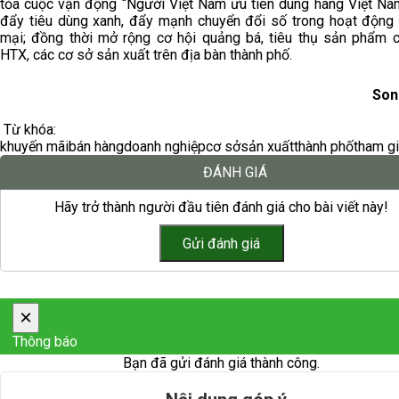
tỏa cuộc vận động “Người Việt Nam ưu tiên dùng hàng Việt Nam
đẩy tiêu dùng xanh, đẩy mạnh chuyển đổi số trong hoạt động
mại; đồng thời mở rộng cơ hội quảng bá, tiêu thụ sản phẩm 
HTX, các cơ sở sản xuất trên địa bàn thành phố.
Son
Từ khóa:
khuyến mãi
bán hàng
doanh nghiệp
cơ sở
sản xuất
thành phố
tham g
ĐÁNH GIÁ
Hãy trở thành người đầu tiên đánh giá cho bài viết này!
×
Thông báo
Bạn đã gửi đánh giá thành công.