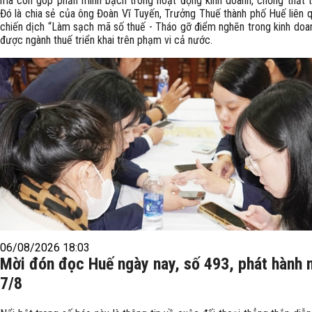
mà còn góp phần minh bạch trong hoạt động kinh doanh, chống thất t
Đó là chia sẻ của ông Đoàn Vĩ Tuyến, Trưởng Thuế thành phố Huế liên 
chiến dịch “Làm sạch mã số thuế - Tháo gỡ điểm nghẽn trong kinh doa
được ngành thuế triển khai trên phạm vi cả nước.
06/08/2026 18:03
Mời đón đọc Huế ngày nay, số 493, phát hành 
7/8