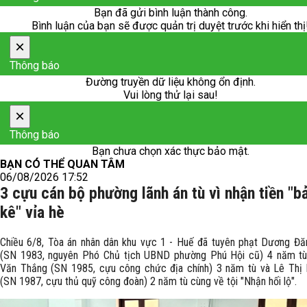
Bạn đã gửi bình luận thành công.
Bình luận của bạn sẽ được quản trị duyệt trước khi hiển thị
×
Thông báo
Đường truyền dữ liệu không ổn định.
Vui lòng thử lại sau!
×
Thông báo
Bạn chưa chọn xác thực bảo mật.
BẠN CÓ THỂ QUAN TÂM
06/08/2026 17:52
3 cựu cán bộ phường lãnh án tù vì nhận tiền "b
kê" vỉa hè
Chiều 6/8, Tòa án nhân dân khu vực 1 - Huế đã tuyên phạt Dương Đ
(SN 1983, nguyên Phó Chủ tịch UBND phường Phú Hội cũ) 4 năm tù
Văn Thắng (SN 1985, cựu công chức địa chính) 3 năm tù và Lê Thị 
(SN 1987, cựu thủ quỹ công đoàn) 2 năm tù cùng về tội "Nhận hối lộ".