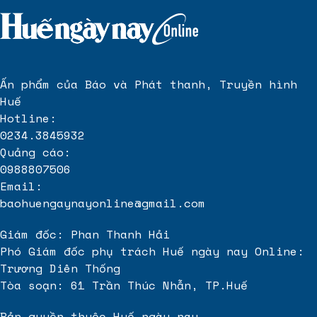
Ấn phẩm của Báo và Phát thanh, Truyền hình
Huế
Hotline:
0234.3845932
Quảng cáo:
0988807506
Email:
baohuengaynayonline@gmail.com
Giám đốc: Phan Thanh Hải
Phó Giám đốc phụ trách Huế ngày nay Online:
Trương Diên Thống
Tòa soạn: 61 Trần Thúc Nhẫn, TP.Huế
Bản quyền thuộc Huế ngày nay