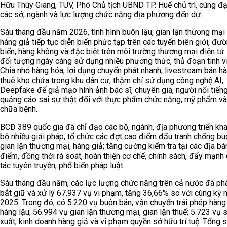
Hữu Thùy Giang, TUV, Phó Chủ tịch UBND TP. Huế chủ trì, cùng đạ
các sở, ngành và lực lượng chức năng địa phương đến dự.
Sáu tháng đầu năm 2026, tình hình buôn lậu, gian lận thương mại
hàng giả tiếp tục diễn biến phức tạp trên các tuyến biên giới, đư
biển, hàng không và đặc biệt trên môi trường thương mại điện tử.
đối tượng ngày càng sử dụng nhiều phương thức, thủ đoạn tinh vi
Chia nhỏ hàng hóa, lợi dụng chuyển phát nhanh, livestream bán hà
thuê kho chứa trong khu dân cư; thậm chí sử dụng công nghệ AI,
Deepfake để giả mạo hình ảnh bác sĩ, chuyên gia, người nổi tiế
quảng cáo sai sự thật đối với thực phẩm chức năng, mỹ phẩm và
chữa bệnh.
BCĐ 389 quốc gia đã chỉ đạo các bộ, ngành, địa phương triển kh
bộ nhiều giải pháp, tổ chức các đợt cao điểm đấu tranh chống buô
gian lận thương mại, hàng giả; tăng cường kiểm tra tại các địa bà
điểm, đồng thời rà soát, hoàn thiện cơ chế, chính sách, đẩy mạnh
tác tuyên truyền, phổ biến pháp luật.
Sáu tháng đầu năm, các lực lượng chức năng trên cả nước đã phá
bắt giữ và xử lý 67.937 vụ vi phạm, tăng 36,66% so với cùng kỳ
2025. Trong đó, có 5.220 vụ buôn bán, vận chuyển trái phép hàng
hàng lậu; 56.994 vụ gian lận thương mại, gian lận thuế; 5.723 vụ 
xuất, kinh doanh hàng giả và vi phạm quyền sở hữu trí tuệ. Tổng s