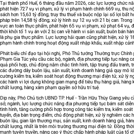
Tại thành phố Huế, 6 tháng đầu năm 2026, các lực lượng chức n
phát hiện 727 vụ vi phạm; xử lý vi phạm hành chính 669 vụ, thu n
sách hơn 15,63 tỷ đồng; truy thu thuế và buộc nộp lại số lợi bất 
pháp trên 14,58 tỷ đồng; xử lý hình sự 12 vụ với 21 bị can. Trong 
vực an toàn thực phẩm, phát hiện 65 vụ vi phạm, xử phạt 64 vụ, 
thời khởi tố 1 vụ án với 2 bị can về hành vi sản xuất, buôn bán hà
là phụ gia thực phẩm. Lực lượng hải quan cũng phát hiện, xử lý 18
phạm hành chính trong hoạt động xuất nhập khẩu, xuất nhập cảnh
Phát biểu chỉ đạo tại hội nghị, Phó Thủ tướng Thường trực Chính
Phạm Gia Túc yêu cầu các bộ, ngành, địa phương tiếp tục nâng c
quả phối hợp, chủ động nắm chắc tình hình, tập trung đấu tranh, tr
các đường dây buôn lậu, sản xuất, kinh doanh hàng giả quy mô lớ
cường kiểm tra, kiểm soát hoạt động thương mại điện tử, xử lý 
các hành vi lợi dụng không gian mạng để tiêu thụ hàng giả, hàng
chất lượng, hàng xâm phạm quyền sở hữu trí tuệ.
Dip này, Phó Chủ tịch UBND TP. Huế - Trần Hữu Thùy Giang yêu c
sở, ngành, lực lượng chức năng địa phương tiếp tục bám sát diễn
tình hình, tăng cường phối hợp trong công tác kiểm tra, kiểm soát 
tuyến, địa bàn trọng điểm; chủ động phát hiện, xử lý nghiêm các h
buôn lậu, gian lận thương mại, sản xuất, kinh doanh hàng giả, hà
chất lượng, nhất là trên môi trường thương mại điện tử. Đồng thời
mạnh tuyên truyền, nâng cao ý thức chấp hành pháp luật của tổ c