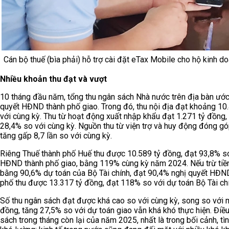
Cán bộ thuế (bìa phải) hỗ trợ cài đặt eTax Mobile cho hộ kinh d
Nhiều khoản thu đạt và vượt
10 tháng đầu năm, tổng thu ngân sách Nhà nước trên địa bàn ước
quyết HĐND thành phố giao. Trong đó, thu nội địa đạt khoảng 10
với cùng kỳ. Thu từ hoạt động xuất nhập khẩu đạt 1.271 tỷ đồng
28,4% so với cùng kỳ. Nguồn thu từ viện trợ và huy động đóng gó
tăng gấp 8,7 lần so với cùng kỳ.
Riêng Thuế thành phố Huế thu được 10.589 tỷ đồng, đạt 93,8% so 
HĐND thành phố giao, bằng 119% cùng kỳ năm 2024. Nếu trừ tiền 
bằng 90,6% dự toán của Bộ Tài chính, đạt 90,4% nghị quyết HĐND
phố thu được 13.317 tỷ đồng, đạt 118% so với dự toán Bộ Tài ch
Số thu ngân sách đạt được khá cao so với cùng kỳ, song so với 
đồng, tăng 27,5% so với dự toán giao vẫn khá khó thực hiện. Điề
sách trong tháng còn lại của năm 2025, nhất là trong bối cảnh, tình