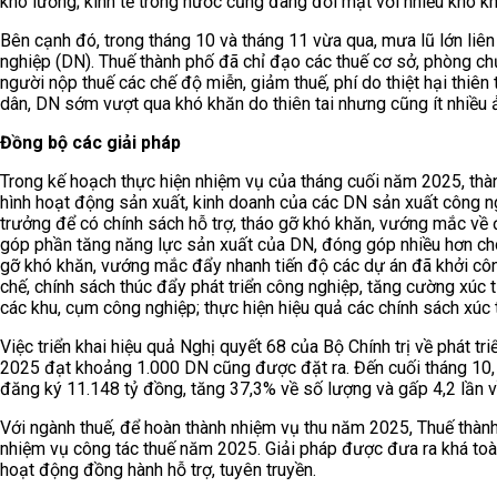
khó lường; kinh tế trong nước cũng đang đối mặt với nhiều khó kh
Bên cạnh đó, trong tháng 10 và tháng 11 vừa qua, mưa lũ lớn liên 
nghiệp (DN). Thuế thành phố đã chỉ đạo các thuế cơ sở, phòng chứ
người nộp thuế các chế độ miễn, giảm thuế, phí do thiệt hại thiên
dân, DN sớm vượt qua khó khăn do thiên tai nhưng cũng ít nhiều
Đồng bộ các giải pháp
Trong kế hoạch thực hiện nhiệm vụ của tháng cuối năm 2025, thàn
hình hoạt động sản xuất, kinh doanh của các DN sản xuất công n
trưởng để có chính sách hỗ trợ, tháo gỡ khó khăn, vướng mắc về 
góp phần tăng năng lực sản xuất của DN, đóng góp nhiều hơn cho 
gỡ khó khăn, vướng mắc đẩy nhanh tiến độ các dự án đã khởi công
chế, chính sách thúc đẩy phát triển công nghiệp, tăng cường xúc 
các khu, cụm công nghiệp; thực hiện hiệu quả các chính sách xúc t
Việc triển khai hiệu quả Nghị quyết 68 của Bộ Chính trị về phát t
2025 đạt khoảng 1.000 DN cũng được đặt ra. Đến cuối tháng 10, 
đăng ký 11.148 tỷ đồng, tăng 37,3% về số lượng và gấp 4,2 lần v
Với ngành thuế, để hoàn thành nhiệm vụ thu năm 2025, Thuế thành
nhiệm vụ công tác thuế năm 2025. Giải pháp được đưa ra khá toà
hoạt động đồng hành hỗ trợ, tuyên truyền.