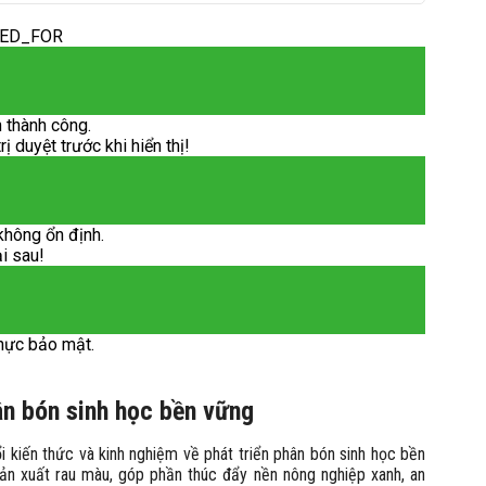
DED_FOR
 thành công.
 duyệt trước khi hiển thị!
không ổn định.
ại sau!
hực bảo mật.
hân bón sinh học bền vững
 kiến thức và kinh nghiệm về phát triển phân bón sinh học bền
ản xuất rau màu, góp phần thúc đẩy nền nông nghiệp xanh, an