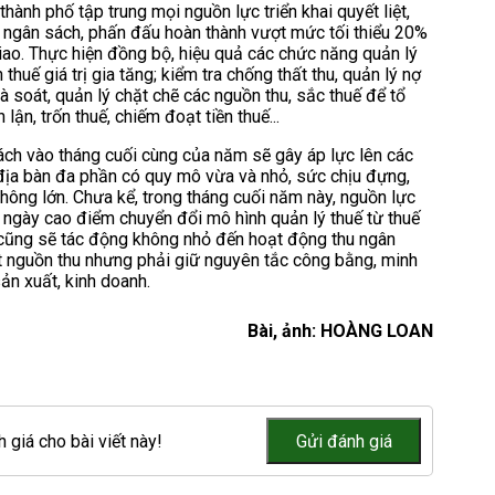
nh phố tập trung mọi nguồn lực triển khai quyết liệt,
hu ngân sách, phấn đấu hoàn thành vượt mức tối thiểu 20%
ao. Thực hiện đồng bộ, hiệu quả các chức năng quản lý
thuế giá trị gia tăng; kiểm tra chống thất thu, quản lý nợ
rà soát, quản lý chặt chẽ các nguồn thu, sắc thuế để tổ
lận, trốn thuế, chiếm đoạt tiền thuế...
sách vào tháng cuối cùng của năm sẽ gây áp lực lên các
n địa bàn đa phần có quy mô vừa và nhỏ, sức chịu đựng,
không lớn. Chưa kể, trong tháng cuối năm này, nguồn lực
5 ngày cao điểm chuyển đổi mô hình quản lý thuế từ thuế
ố cũng sẽ tác động không nhỏ đến hoạt động thu ngân
ạt nguồn thu nhưng phải giữ nguyên tắc công bằng, minh
ản xuất, kinh doanh.
Bài, ảnh: HOÀNG LOAN
 giá cho bài viết này!