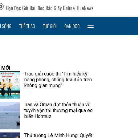
Bạn Đọc Gửi Bài
Đọc Báo Giấy Online
HueNews
I SỐNG
THỂ THAO
THẾ GIỚI
BẠN ĐỌC
 MỚI
Trao giải cuộc thi "Tìm hiểu kỹ
năng phòng, chống lừa đảo trên
không gian mạng"
Iran và Oman đạt thỏa thuận về
tuyến vận tải thương mại qua eo
biển Hormuz
Thủ tướng Lê Minh Hưng: Quyết