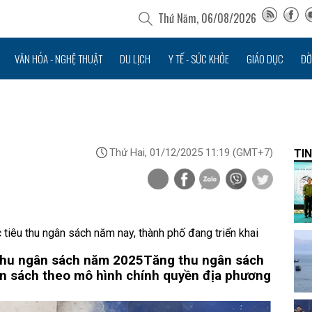
Thứ Năm, 06/08/2026
VĂN HÓA - NGHỆ THUẬT
DU LỊCH
Y TẾ - SỨC KHỎE
GIÁO DỤC
ĐỜ
Thứ Hai, 01/12/2025 11:19
(GMT+7)
TIN
tiêu thu ngân sách năm nay, thành phố đang triển khai
 thu ngân sách năm 2025
Tăng thu ngân sách
ân sách theo mô hình chính quyền địa phương