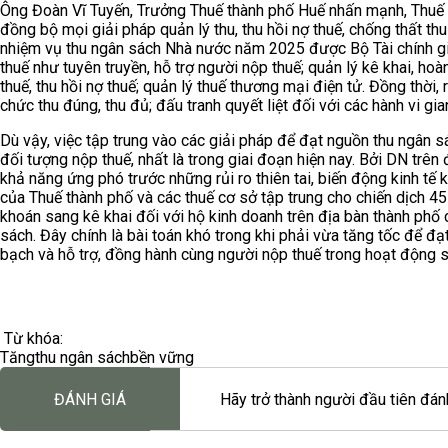
Ông Đoàn Vĩ Tuyến, Trưởng Thuế thành phố Huế nhấn mạnh, Thuế thà
đồng bộ mọi giải pháp quản lý thu, thu hồi nợ thuế, chống thất t
nhiệm vụ thu ngân sách Nhà nước năm 2025 được Bộ Tài chính gi
thuế như tuyên truyền, hỗ trợ người nộp thuế; quản lý kê khai, hoàn 
thuế, thu hồi nợ thuế; quản lý thuế thương mại điện tử. Đồng thời, 
chức thu đúng, thu đủ; đấu tranh quyết liệt đối với các hành vi gian 
Dù vậy, việc tập trung vào các giải pháp để đạt nguồn thu ngân 
đối tượng nộp thuế, nhất là trong giai đoạn hiện nay. Bởi DN trê
khả năng ứng phó trước những rủi ro thiên tai, biến động kinh tế 
của Thuế thành phố và các thuế cơ sở tập trung cho chiến dịch 4
khoán sang kê khai đối với hộ kinh doanh trên địa bàn thành ph
sách. Đây chính là bài toán khó trong khi phải vừa tăng tốc để đ
bạch và hỗ trợ, đồng hành cùng người nộp thuế trong hoạt động s
Từ khóa:
Tăng
thu ngân sách
bền vững
ĐÁNH GIÁ
Hãy trở thành người đầu tiên đánh