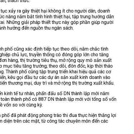
ăn, thách thức.
tục xảy ra gây thiệt hại không ít cho người dân, doanh
c năng nắm bắt tình hình thiệt hại, tập trung hướng dẫn
 tai. Những giải pháp thiết thực này góp phần giúp người
 ảnh hưởng đến nguồn thu ngân sách.
h phố cũng xác định tiếp tục theo dõi, nắm chắc tình
ghiệp chủ lực, truyền thống có đóng góp lớn cho tăng
đơn hàng, thị trường tiêu thụ, mở rộng quy mô sản xuất
mục tiêu tăng trưởng; theo dõi, đôn đốc, kịp thời tháo
. Thành phố cũng tập trung triển khai hiệu quả các cơ
tiến, kêu gọi đầu tư các dự án sản xuất kinh doanh vào
iến thương mại, duy trì và mở rộng thị trường xuất khẩu.
riển kinh tế tư nhân, phấn đấu số DN thành lập mới năm
toàn thành phố có 887 DN thành lập mới với tổng số vốn
ề vốn so với cùng kỳ.
 phố đã phát động phong trào thi đua thực hiện thắng lợi
n diện trên các mặt, từ công tác chuyên môn đến các