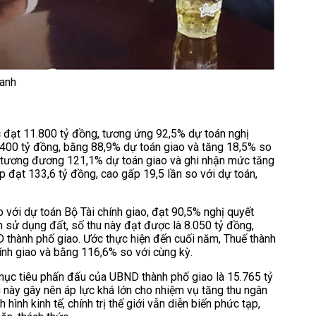
oanh
 đạt 11.800 tỷ đồng, tương ứng 92,5% dự toán nghị
.400 tỷ đồng, bằng 88,9% dự toán giao và tăng 18,5% so
, tương đương 121,1% dự toán giao và ghi nhận mức tăng
p đạt 133,6 tỷ đồng, cao gấp 19,5 lần so với dự toán,
với dự toán Bộ Tài chính giao, đạt 90,5% nghị quyết
sử dụng đất, số thu này đạt được là 8.050 tỷ đồng,
 thành phố giao. Ước thực hiện đến cuối năm, Thuế thành
ính giao và bằng 116,6% so với cùng kỳ.
mục tiêu phấn đấu của UBND thành phố giao là 15.765 tỷ
u này gây nên áp lực khá lớn cho nhiệm vụ tăng thu ngân
 hình kinh tế, chính trị thế giới vẫn diễn biến phức tạp,