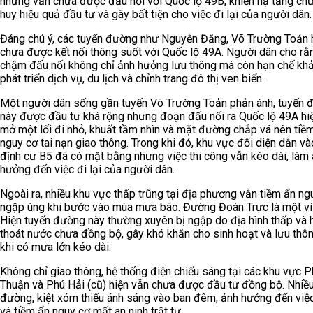
nhưng vẫn chưa được đấu nối với Quốc lộ 49B, khiến hạ tầng ch
huy hiệu quả đầu tư và gây bất tiện cho việc đi lại của người dân.
Đáng chú ý, các tuyến đường như Nguyễn Đăng, Võ Trường Toản 
chưa được kết nối thông suốt với Quốc lộ 49A. Người dân cho rằn
chậm đấu nối không chỉ ảnh hưởng lưu thông mà còn hạn chế kh
phát triển dịch vụ, du lịch và chỉnh trang đô thị ven biển.
Một người dân sống gần tuyến Võ Trường Toản phản ánh, tuyến 
này được đầu tư khá rộng nhưng đoạn đấu nối ra Quốc lộ 49A hiệ
mở một lối đi nhỏ, khuất tầm nhìn và mặt đường chắp vá nên tiề
nguy cơ tai nạn giao thông. Trong khi đó, khu vực đối diện dẫn và
định cư B5 đã có mặt bằng nhưng việc thi công vẫn kéo dài, làm
hưởng đến việc đi lại của người dân.
Ngoài ra, nhiều khu vực thấp trũng tại địa phương vẫn tiềm ẩn ng
ngập úng khi bước vào mùa mưa bão. Đường Đoàn Trực là một ví
Hiện tuyến đường này thường xuyên bị ngập do địa hình thấp và 
thoát nước chưa đồng bộ, gây khó khăn cho sinh hoạt và lưu thô
khi có mưa lớn kéo dài.
Không chỉ giao thông, hệ thống điện chiếu sáng tại các khu vực P
Thuận và Phú Hải (cũ) hiện vẫn chưa được đầu tư đồng bộ. Nhiều
đường, kiệt xóm thiếu ánh sáng vào ban đêm, ảnh hưởng đến việc 
và tiềm ẩn nguy cơ mất an ninh trật tự.