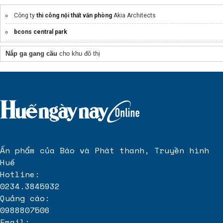
Công ty
thi công nội thất văn phòng
Akia Architects
bcons central park
Cập nhật
Tin tức Sun Galaxy Complex
mới nhất
Nắp ga gang cầu
cho khu đô thị
Giá bán Sun Thanh Đa
Đối tác
https://nortonparkgamudaland.com.vn/
Thông tin
Grand Marina Saigon
Dịch vụ lưu trữ đám mây
s3 storage
tại vndata
Ấn phẩm của Báo và Phát thanh, Truyền hình
Huế
Hotline:
0234.3845932
Quảng cáo:
0988807506
Email: