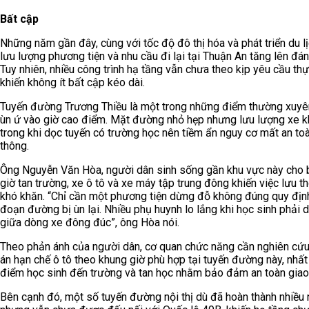
Bất cập
Những năm gần đây, cùng với tốc độ đô thị hóa và phát triển du lị
lưu lượng phương tiện và nhu cầu đi lại tại Thuận An tăng lên đán
Tuy nhiên, nhiều công trình hạ tầng vẫn chưa theo kịp yêu cầu thự
khiến không ít bất cập kéo dài.
Tuyến đường Trương Thiều là một trong những điểm thường xuyê
ùn ứ vào giờ cao điểm. Mặt đường nhỏ hẹp nhưng lưu lượng xe kh
trong khi dọc tuyến có trường học nên tiềm ẩn nguy cơ mất an to
thông.
Ông Nguyễn Văn Hòa, người dân sinh sống gần khu vực này cho b
giờ tan trường, xe ô tô và xe máy tập trung đông khiến việc lưu t
khó khăn. “Chỉ cần một phương tiện dừng đỗ không đúng quy định
đoạn đường bị ùn lại. Nhiều phụ huynh lo lắng khi học sinh phải 
giữa dòng xe đông đúc”, ông Hòa nói.
Theo phản ánh của người dân, cơ quan chức năng cần nghiên cứ
án hạn chế ô tô theo khung giờ phù hợp tại tuyến đường này, nhất 
điểm học sinh đến trường và tan học nhằm bảo đảm an toàn giao
Bên cạnh đó, một số tuyến đường nội thị dù đã hoàn thành nhiều