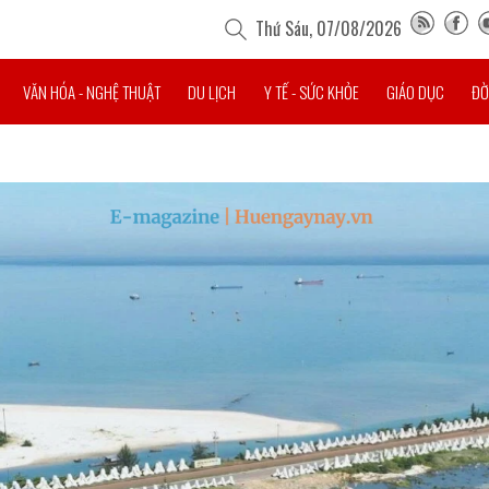
Thứ Sáu, 07/08/2026
VĂN HÓA - NGHỆ THUẬT
DU LỊCH
Y TẾ - SỨC KHỎE
GIÁO DỤC
ĐỜ