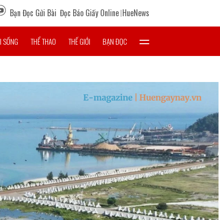
Bạn Đọc Gửi Bài
Đọc Báo Giấy Online
HueNews
I SỐNG
THỂ THAO
THẾ GIỚI
BẠN ĐỌC