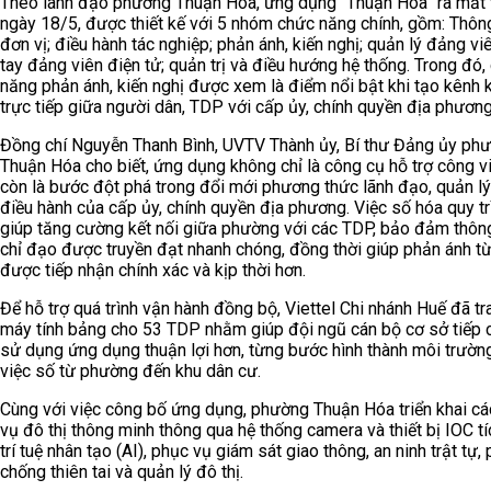
Theo lãnh đạo phường Thuận Hóa, ứng dụng “Thuận Hóa” ra mắt
ngày 18/5, được thiết kế với 5 nhóm chức năng chính, gồm: Thông
đơn vị; điều hành tác nghiệp; phản ánh, kiến nghị; quản lý đảng vi
tay đảng viên điện tử; quản trị và điều hướng hệ thống. Trong đó,
năng phản ánh, kiến nghị được xem là điểm nổi bật khi tạo kênh k
trực tiếp giữa người dân, TDP với cấp ủy, chính quyền địa phương
Đồng chí Nguyễn Thanh Bình, UVTV Thành ủy, Bí thư Đảng ủy ph
Thuận Hóa cho biết, ứng dụng không chỉ là công cụ hỗ trợ công v
còn là bước đột phá trong đổi mới phương thức lãnh đạo, quản lý
điều hành của cấp ủy, chính quyền địa phương. Việc số hóa quy tr
giúp tăng cường kết nối giữa phường với các TDP, bảo đảm thông
chỉ đạo được truyền đạt nhanh chóng, đồng thời giúp phản ánh t
được tiếp nhận chính xác và kịp thời hơn.
Để hỗ trợ quá trình vận hành đồng bộ, Viettel Chi nhánh Huế đã tr
máy tính bảng cho 53 TDP nhằm giúp đội ngũ cán bộ cơ sở tiếp 
sử dụng ứng dụng thuận lợi hơn, từng bước hình thành môi trườn
việc số từ phường đến khu dân cư.
Cùng với việc công bố ứng dụng, phường Thuận Hóa triển khai cá
vụ đô thị thông minh thông qua hệ thống camera và thiết bị IOC t
trí tuệ nhân tạo (AI), phục vụ giám sát giao thông, an ninh trật tự,
chống thiên tai và quản lý đô thị.