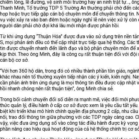
chiếm lòng, lề đường, vệ sinh môi trường hay an ninh trật tự…, ô
Thanh Minh, Tổ trưởng TDP 5 Trường An thường phải chờ đến cá
họp hoặc trực tiếp gặp cán bộ chuyên môn để chuyển thông tin. 
vụ việc xảy ra vào ban đêm hoặc ngày nghỉ lễ nên việc xử lý còn
người dân phải chờ đợi khá lâu mới nhận được phản hồi.
Từ khi ứng dụng “Thuận Hóa” được đưa vào sử dụng trên nền tả
S, mọi phản ánh đều có thể cập nhật trực tiếp qua hệ thống. Các 
tin được chuyển nhanh đến lãnh đạo và bộ phận chuyên môn để x
kịp thời. Theo ông Minh, đây là công cụ rất thuận tiện đối với đội
cán bộ cơ sở.
“Với hơn 360 hộ dân, trong đó có nhiều thành phần tôn giáo, ngàn
khác nhau nên tổ thường xuyên tiếp nhận các ý kiến, kiến nghị. Na
cần phản ánh trên ứng dụng là mọi thông tin đều được cập nhật 
hồi nhanh chóng nên rất thuận tiện”, ông Minh chia sẻ.
Trong bối cảnh chuyển đổi số diễn ra mạnh mẽ, việc đổi mới phư
thức quản lý, điều hành ở cấp cơ sở được xem là yêu cầu tất yếu
biệt khi triển khai mô hình chính quyền địa phương 2 cấp, nhu cầu
nối, trao đổi thông tin giữa phường với các TDP ngày càng cao. C
vậy, việc đưa ứng dụng số vào công tác điều hành được kỳ vọng
phần nâng cao hiệu quả hoạt động của cả hệ thống chính trị cơ sở