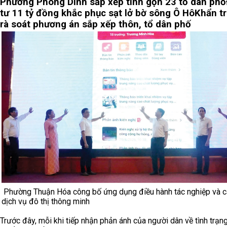
Phường Phong Dinh sắp xếp tinh gọn 23 tổ dân phố
tư 11 tỷ đồng khắc phục sạt lở bờ sông Ô Hô
Khẩn t
rà soát phương án sắp xếp thôn, tổ dân phố
Phường Thuận Hóa công bố ứng dụng điều hành tác nghiệp và c
dịch vụ đô thị thông minh
Trước đây, mỗi khi tiếp nhận phản ánh của người dân về tình trạng