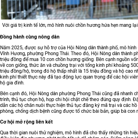
Với giá trị kinh tế lớn, mô hình nuôi chồn hương hứa hẹn mang lạ
Đồng hành cùng nông dân
Năm 2025, được sự hỗ trợ của Hội Nông dân thành phố, mô hình 
Vĩnh Hương, phường Phong Thái. Theo đó, Hội Nông dân thành phố
triệu đồng để mua 10 con chồn hương giống. Bên cạnh nguồn vốn
về con giống, thức ăn và chuồng trại với tổng kinh phí khoảng 5
triệu đồng/hộ, trong đó hộ thấp nhất là 15 triệu đồng và hộ cao n
kinh phí thiết thực này đã tạo động lực quan trọng để các hội viên
hộ gia đình.
Bên cạnh đó, Hội Nông dân phường Phong Thái cũng đã nhanh chón
trình, thủ tục chọn hộ, họp chi hội chặt chẽ theo đúng quy định. 
dẫn các hộ chăn nuôi thực hiện thủ tục đăng ký mã trại và các hồ
phòng, chống dịch bệnh cũng được tổ chức bài bản, giúp bà con nô
Cơ hội mở rộng liên kết
Qua thời gian nuôi thử nghiệm, mô hình đã cho thấy những tín hiệu