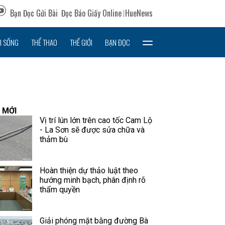
Bạn Đọc Gửi Bài
Đọc Báo Giấy Online
HueNews
I SỐNG
THỂ THAO
THẾ GIỚI
BẠN ĐỌC
 MỚI
Vị trí lún lớn trên cao tốc Cam Lộ
- La Sơn sẽ được sửa chữa và
thảm bù
Hoàn thiện dự thảo luật theo
hướng minh bạch, phân định rõ
thẩm quyền
Giải phóng mặt bằng đường Bà