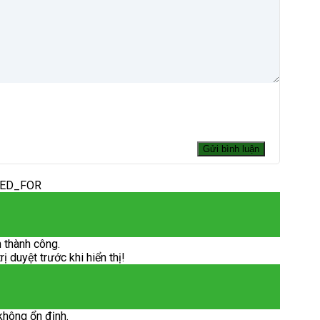
DED_FOR
 thành công.
 duyệt trước khi hiển thị!
không ổn định.