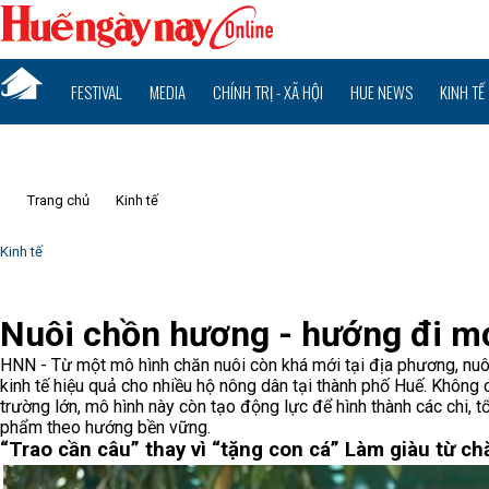
FESTIVAL
MEDIA
CHÍNH TRỊ - XÃ HỘI
HUE NEWS
KINH TẾ
Trang chủ
Kinh tế
Kinh tế
Nuôi chồn hương - hướng đi mớ
HNN - Từ một mô hình chăn nuôi còn khá mới tại địa phương, nu
kinh tế hiệu quả cho nhiều hộ nông dân tại thành phố Huế. Không 
trường lớn, mô hình này còn tạo động lực để hình thành các chi, t
phẩm theo hướng bền vững.
“Trao cần câu” thay vì “tặng con cá”
Làm giàu từ ch