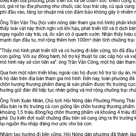
điều kiện địa phương, phát triển tốt và dễ chăm sóc. Điểm cộng 
có, giá rẻ tại địa phương như chuối, các loại trái cây, củ quả cùn
phí đầu vào, tăng lợi nhuận mà còn đảm bảo không gây ô nhiễm 
Ông Trần Văn Thu (hội viên nông dân tham gia mô hình) phấn khởi 
thấy loài vật này thích nghi với khí hậu, phát triển tốt và ít dịch b
ngay nguồn cây trái, cá, ốc sẵn có ở quanh vườn. Nhận thấy hiệu qu
mạnh dạn đầu tư, mở rộng thêm hơn 100m² diện tích chuồng trại v
“Thấy mô hình phát triển tốt và có hướng đi bền vững, tôi đã đầ
con giống. Với sự đồng hành, hỗ trợ kỹ thuật từ các cấp hội và việ
mô hình này sẽ còn tiến xa”. ông Trần Văn Công, một hộ dân tham 
Qua hơn một năm triển khai, ngoài các hộ được hỗ trợ từ dự án
6 hộ dân trên địa bàn tham gia mô hình. Đến nay, toàn phường đã 
chồn hương thương phẩm đang là sản phẩm được thị trường cực 
hướng giữ đàn để tiếp tục nhân giống và mở rộng chuồng trại chứ
Ông Trịnh Xuân Nhân, Chủ tịch Hội Nông dân Phường Phong Thái c
đầu bán ra thị trường cả con giống lẫn chồn hương thương phẩm. V
khoảng 1,5 triệu đồng/kg chồn thương phẩm và khoảng 4 triệu đ
phá. Dự kiến đợt xuất chuồng đầu tiên sẽ cung ứng ra thị trườ
lại nguồn thu nhập đáng mơ ước cho bà con.
Nhằm tạo hướng đi bền vững, Hội Nông dân phường đã thành lập 