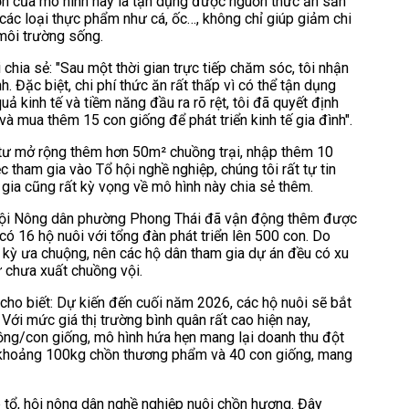
lớn của mô hình này là tận dụng được nguồn thức ăn sẵn
g các loại thực phẩm như cá, ốc…, không chỉ giúp giảm chi
môi trường sống.
chia sẻ: "Sau một thời gian trực tiếp chăm sóc, tôi nhận
ệnh. Đặc biệt, chi phí thức ăn rất thấp vì có thể tận dụng
ả kinh tế và tiềm năng đầu ra rõ rệt, tôi đã quyết định
à mua thêm 15 con giống để phát triển kinh tế gia đình".
u tư mở rộng thêm hơn 50m² chuồng trại, nhập thêm 10
c tham gia vào Tổ hội nghề nghiệp, chúng tôi rất tự tin
gia cũng rất kỳ vọng về mô hình này chia sẻ thêm.
, Hội Nông dân phường Phong Thái đã vận động thêm được
có 16 hộ nuôi với tổng đàn phát triển lên 500 con. Do
kỳ ưa chuộng, nên các hộ dân tham gia dự án đều có xu
 chưa xuất chuồng vội.
ho biết: Dự kiến đến cuối năm 2026, các hộ nuôi sẽ bắt
ới mức giá thị trường bình quân rất cao hiện nay,
ồng/con giống, mô hình hứa hẹn mang lại doanh thu đột
ng khoảng 100kg chồn thương phẩm và 40 con giống, mang
tổ, hội nông dân nghề nghiệp nuôi chồn hương. Đây