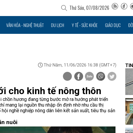
Thứ Sáu, 07/08/2026
VĂN HÓA - NGHỆ THUẬT
DU LỊCH
Y TẾ - SỨC KHỎE
GIÁO DỤC
ĐỜ
Thứ Năm, 11/06/2026 16:38
(GMT+7)
TIN
i cho kinh tế nông thôn
ôi chồn hương đang từng bước mở ra hướng phát triển
chỉ mang lại nguồn thu nhập ổn định nhờ nhu cầu thị
ổ hội nghề nghiệp nông dân liên kết sản xuất, tiêu thụ sản
ăn nuôi