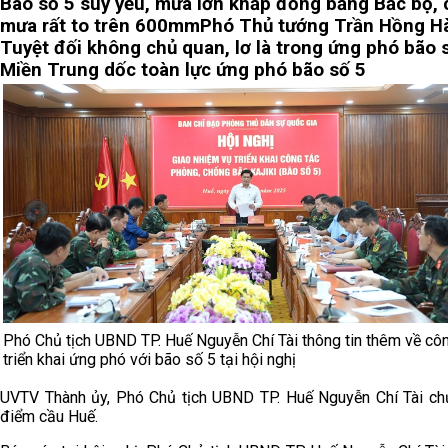
Bão số 5 suy yếu, mưa lớn khắp đồng bằng Bắc bộ, 
mưa rất to trên 600mm
Phó Thủ tướng Trần Hồng H
Tuyệt đối không chủ quan, lơ là trong ứng phó bão 
Miền Trung dốc toàn lực ứng phó bão số 5
Phó Chủ tịch UBND TP. Huế Nguyễn Chí Tài thông tin thêm về cô
triển khai ứng phó với bão số 5 tại hội nghị
UVTV Thành ủy, Phó Chủ tịch UBND TP. Huế Nguyễn Chí Tài chủ 
điểm cầu Huế.