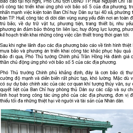
Báo cáo tại hội nghị, Phó Chủ tịch UBND TP. Huế Nguyễn Chí Tài
rõ công tác triển khai ứng phó với bão số 5 của địa phương; tr
nhấn mạnh việc kiện toàn Ban Chỉ huy Dân sự tại 40 xã, phường t
bàn TP. Huế; công tác di dời dân vùng xung yếu đến nơi an toàn đ
trú bão; về dự trữ vật tư, phương tiện, trang thiết bị, nhu yế
phương án đảm bảo thông tin liên lạc; huy động lực lượng, phươn
kế hoạch triển khai những công việc cần thiết trong thời gian tới.
Sau khi nghe lãnh đạo các địa phương báo cáo về tình hình thiệt 
mưa bão và phương án triển khai công tác khắc phục hậu quả 
bão đi qua, Phó Thủ tướng Chính phủ Trần Hồng Hà đánh giá c
thần chủ động ứng phó với bão số 5 của các địa phương.
Phó Thủ trướng Chính phủ khẳng định, đây là cơn bão dị th
cường độ mạnh và diễn biến rất phức tạp, khó lường. Mặc dù v
có sự dự báo chính xác của các cơ quan khí tượng thủy văn, sự 
quyết liệt của Ban Chỉ huy phòng thủ Dân sự các cấp và sự c
linh hoạt trong công tác ứng phó của các địa phương, đơn vị 
thiểu tối đa những thiệt hại về người và tài sản của Nhân dân.