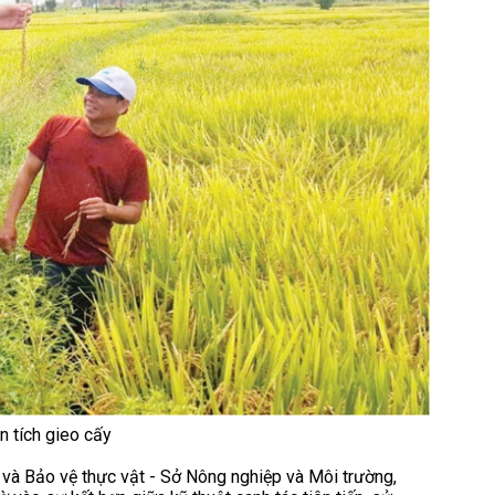
n tích gieo cấy
 và Bảo vệ thực vật - Sở Nông nghiệp và Môi trường,