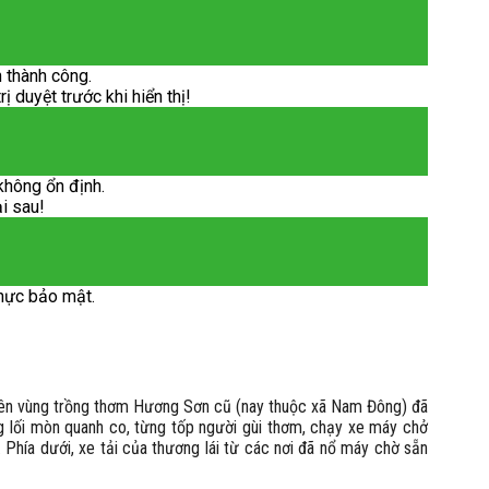
 thành công.
 duyệt trước khi hiển thị!
không ổn định.
ại sau!
hực bảo mật.
ên vùng trồng thơm Hương Sơn cũ (nay thuộc xã Nam Đông) đã
hững lối mòn quanh co, từng tốp người gùi thơm, chạy xe máy chở
 Phía dưới, xe tải của thương lái từ các nơi đã nổ máy chờ sẵn