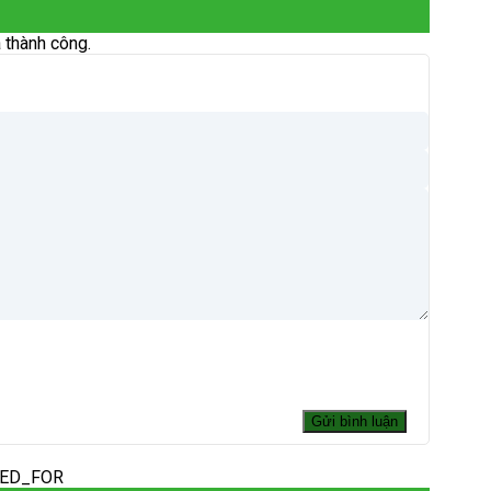
 thành công.
DED_FOR