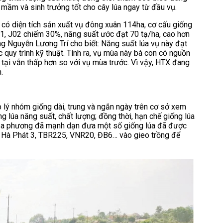
mầm và sinh trưởng tốt cho cây lúa ngay từ đầu vụ.
 có diện tích sản xuất vụ đông xuân 114ha, cơ cấu giống
, J02 chiếm 30%, năng suất ước đạt 70 tạ/ha, cao hơn
 Nguyễn Lương Trí cho biết: Năng suất lúa vụ này đạt
quy trình kỹ thuật. Tính ra, vụ mùa này bà con có nguồn
n tại vẫn thấp hơn so với vụ mùa trước. Vì vậy, HTX đang
.
p lý nhóm giống dài, trung và ngắn ngày trên cơ sở xem
g lúa năng suất, chất lượng; đồng thời, hạn chế giống lúa
 địa phương đã mạnh dạn đưa một số giống lúa đã được
hư Hà Phát 3, TBR225, VNR20, ĐB6… vào gieo trồng để