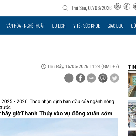
Thứ Sáu, 07/08/2026
VĂN HÓA - NGHỆ THUẬT
DU LỊCH
Y TẾ - SỨC KHỎE
GIÁO DỤC
ĐỜ
Thứ Bảy, 16/05/2026 11:24
(GMT+7)
TIN
 2025 - 2026. Theo nhận định ban đầu của ngành nông
trước.
 bây giờ
Thanh Thủy vào vụ đông xuân sớm