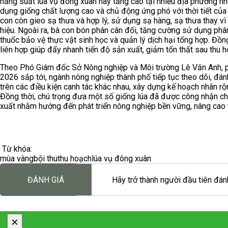
năng suất lúa vụ đông xuân này tăng cao tại nhiều địa phương nhờ
dụng giống chất lượng cao và chủ động ứng phó với thời tiết của
con còn gieo sạ thưa và hợp lý, sử dụng sạ hàng, sạ thưa thay vì
hiệu. Ngoài ra, bà con bón phân cân đối, tăng cường sử dụng phâ
thuốc bảo vệ thực vật sinh học và quản lý dịch hại tổng hợp. Đồ
liên hợp giúp đẩy nhanh tiến độ sản xuất, giảm tổn thất sau thu 
Theo Phó Giám đốc Sở Nông nghiệp và Môi trường Lê Văn Anh, ph
2026 sắp tới, ngành nông nghiệp thành phố tiếp tục theo dõi, đán
trên các điều kiện canh tác khác nhau, xây dựng kế hoạch nhân r
Đồng thời, chú trọng đưa một số giống lúa đã được công nhận chí
xuất nhằm hướng đến phát triển nông nghiệp bền vững, nâng cao 
Từ khóa:
mùa vàng
bội thu
thu hoạch
lúa vụ đông xuân
ĐÁNH GIÁ
Hãy trở thành người đầu tiên đánh
×