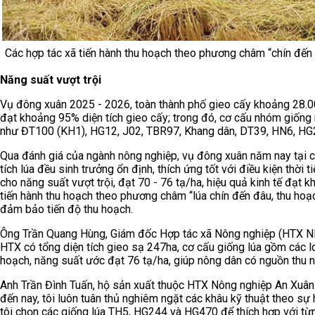
Các hợp tác xã tiến hành thu hoạch theo phương châm “chín đến 
Năng suất vượt trội
Vụ đông xuân 2025 - 2026, toàn thành phố gieo cấy khoảng 28.0
đạt khoảng 95% diện tích gieo cấy; trong đó, cơ cấu nhóm giống 
như ĐT100 (KH1), HG12, J02, TBR97, Khang dân, DT39, HN6, H
Qua đánh giá của ngành nông nghiệp, vụ đông xuân năm nay tại 
tích lúa đều sinh trưởng ổn định, thích ứng tốt với điều kiện thời t
cho năng suất vượt trội, đạt 70 - 76 tạ/ha, hiệu quả kinh tế đạt 
tiến hành thu hoạch theo phương châm “lúa chín đến đâu, thu ho
đảm bảo tiến độ thu hoạch.
Ông Trần Quang Hùng, Giám đốc Hợp tác xã Nông nghiệp (HTX NN
HTX có tổng diện tích gieo sạ 247ha, cơ cấu giống lúa gồm các
hoạch, năng suất ước đạt 76 tạ/ha, giúp nông dân có nguồn thu 
Anh Trần Đình Tuấn, hộ sản xuất thuộc HTX Nông nghiệp An Xuân 
đến nay, tôi luôn tuân thủ nghiêm ngặt các khâu kỹ thuật theo s
tôi chọn các giống lúa TH5, HG244 và HG470 để thích hợp với t