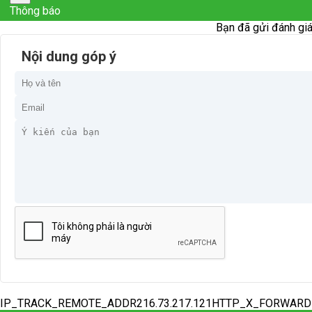
Thông báo
Bạn đã gửi đánh giá
Nội dung góp ý
IP_TRACK_REMOTE_ADDR216.73.217.121HTTP_X_FORWAR