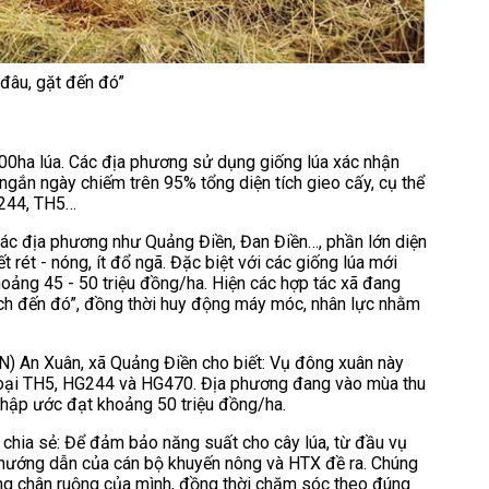
đâu, gặt đến đó”
00ha lúa. Các địa phương sử dụng giống lúa xác nhận
ngắn ngày chiếm trên 95% tổng diện tích gieo cấy, cụ thể
G244, TH5…
các địa phương như Quảng Điền, Đan Điền…, phần lớn diện
iết rét - nóng, ít đổ ngã. Đặc biệt với các giống lúa mới
khoảng 45 - 50 triệu đồng/ha. Hiện các hợp tác xã đang
ạch đến đó”, đồng thời huy động máy móc, nhân lực nhằm
) An Xuân, xã Quảng Điền cho biết: Vụ đông xuân này
 loại TH5, HG244 và HG470. Địa phương đang vào mùa thu
nhập ước đạt khoảng 50 triệu đồng/ha.
chia sẻ: Để đảm bảo năng suất cho cây lúa, từ đầu vụ
ự hướng dẫn của cán bộ khuyến nông và HTX đề ra. Chúng
ừng chân ruộng của mình, đồng thời chăm sóc theo đúng