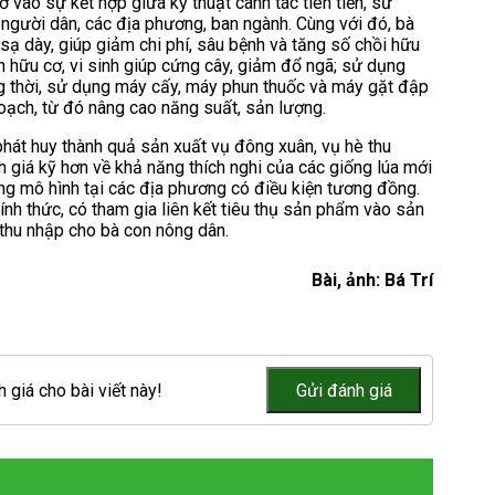
 vào sự kết hợp giữa kỹ thuật canh tác tiên tiến, sử
 người dân, các địa phương, ban ngành. Cùng với đó, bà
 sạ dày, giúp giảm chi phí, sâu bệnh và tăng số chồi hữu
n hữu cơ, vi sinh giúp cứng cây, giảm đổ ngã; sử dụng
ng thời, sử dụng máy cấy, máy phun thuốc và máy gặt đập
hoạch, từ đó nâng cao năng suất, sản lượng.
át huy thành quả sản xuất vụ đông xuân, vụ hè thu
h giá kỹ hơn về khả năng thích nghi của các giống lúa mới
ộng mô hình tại các địa phương có điều kiện tương đồng.
nh thức, có tham gia liên kết tiêu thụ sản phẩm vào sản
thu nhập cho bà con nông dân.
Bài, ảnh: Bá Trí
 giá cho bài viết này!