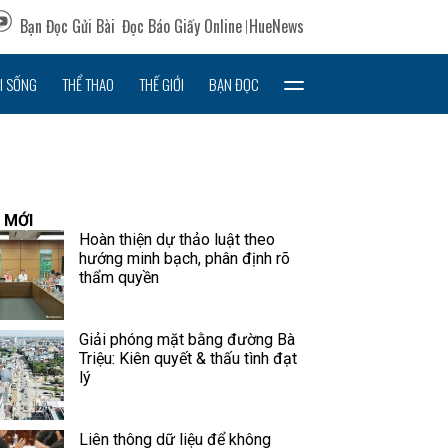
Bạn Đọc Gửi Bài
Đọc Báo Giấy Online
HueNews
I SỐNG
THỂ THAO
THẾ GIỚI
BẠN ĐỌC
 MỚI
Hoàn thiện dự thảo luật theo
hướng minh bạch, phân định rõ
thẩm quyền
Giải phóng mặt bằng đường Bà
Triệu: Kiên quyết & thấu tình đạt
lý
Liên thông dữ liệu để không