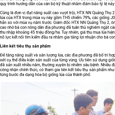
quy trình hướng dẫn của cán bộ kỹ thuật nhằm đảm bảo tỷ lệ nảy 
Cũng là đơn vị đạt năng suất cao vượt trội, HTX NN Quảng Thọ 2
lúa của HTX trong mùa vụ này gồm TH5 chiếm 79%, các giống J01
hẳn so với mùa vụ năm trước. Giám đốc HTX NN Quảng Thọ 2, ông
cao nhờ bà con nông dân địa phương đã tuân thủ nghiêm ngặt các 
thu nhập khoảng 45 triệu đồng/ha. Tuy nhiên, giá thu mua lúa hiệ
nỗ lực kết nối tìm kiếm đầu ra nhằm gia tăng lợi nhuận cho bà con
Liên kết tiêu thụ sản phẩm
Để tăng năng suất và sản lượng lúa, các địa phương đã bố trí hợ
xét cụ thể điều kiện sản xuất của từng vùng. Ưu tiên sử dụng giốn
đã sản xuất nhiều năm, thường xuyên bị nhiễm sâu bệnh. Nhiều
công nhận chính thức, có tham gia liên kết tiêu thụ sản phẩm n
từng bước đa dạng hóa bộ giống lúa của thành phố.