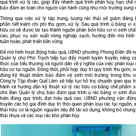
quá trình xử lý rác, giúp đẩy nhanh quá trình phân hủy, hạn chế 
bảo đảm an toàn cho người vận hành cũng như môi trường xung 
Thông qua việc xử lý tập trung, lượng rác thải sẽ giảm đáng 
phần tiết kiệm chi phí thu gom, xử lý. Sau quá trình ủ bằng vi s
hữu cơ sẽ được tái tạo thành nguồn phân bón hữu cơ vi sinh chấ
cao, phục vụ sản xuất nông nghiệp sạch, hướng đến mô hình 
tuần hoàn, phát triển bền vững.
Để mô hình hoạt động hiệu quả, UBND phường Phong Điền đề n
Quản lý chợ Phò Trạch tiếp tục đẩy mạnh tuyên truyền, nâng c
thức của tiểu thương và người dân về ý nghĩa của việc phân loại 
hữu cơ tại nguồn. Đồng thời, phối hợp duy trì quy trình thu gom, x
đúng kỹ thuật nhằm bảo đảm vệ sinh môi trường trong khu v
Công ty Tập đoàn Quế Lâm sẽ tiếp tục hỗ trợ, chuyển giao quy tr
hành và hướng dẫn kỹ thuật xử lý rác hữu cơ bằng chế phẩm s
cho Ban Quản lý chợ, bảo đảm quá trình ủ rác bằng vi sinh đư
hiện đúng quy trình, đạt hiệu quả cao. UBND phường vận độn
truyền các hộ gia đình duy trì thói quen phân loại rác tại nguồn,
thải hữu cơ là nguồn nguyên liệu để tái sử dụng, không bỏ chung 
thải nhựa và các loại rác khó phân hủy.