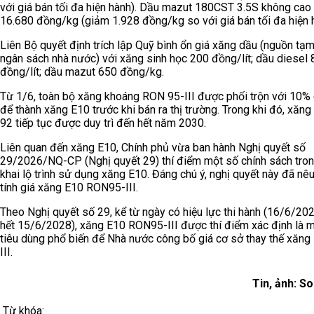
với giá bán tối đa hiện hành). Dầu mazut 180CST 3.5S không cao
16.680 đồng/kg (giảm 1.928 đồng/kg so với giá bán tối đa hiện 
Liên Bộ quyết định trích lập Quỹ bình ổn giá xăng dầu (nguồn tạ
ngân sách nhà nước) với xăng sinh học 200 đồng/lít; dầu diesel
đồng/lít; dầu mazut 650 đồng/kg.
Từ 1/6, toàn bộ xăng khoáng RON 95-III được phối trộn với 10% 
để thành xăng E10 trước khi bán ra thị trường. Trong khi đó, xăn
92 tiếp tục được duy trì đến hết năm 2030.
Liên quan đến xăng E10, Chính phủ vừa ban hành Nghị quyết số
29/2026/NQ-CP (Nghị quyết 29) thí điểm một số chính sách trong
khai lộ trình sử dụng xăng E10. Đáng chú ý, nghị quyết này đã nêu
tính giá xăng E10 RON95-III.
Theo Nghị quyết số 29, kể từ ngày có hiệu lực thi hành (16/6/20
hết 15/6/2028), xăng E10 RON95-III được thí điểm xác định là 
tiêu dùng phổ biến để Nhà nước công bố giá cơ sở thay thế xăn
III.
Tin, ảnh: S
Từ khóa: