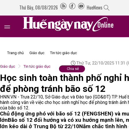
Thứ Bảy, 08/08/2026
HueNews
Trang chủ
Giáo dục
Tin tức giáo dục
Thứ Tư, 22/10/2025 11:31
(
Giáo dục
Tin tức giáo dục
Chia sẻ
Học sinh toàn thành phố nghỉ 
để phòng tránh bão số 12
HNN.VN - Trưa 22/10, Sở Giáo dục và Đào tạo (GD&ĐT) TP. Huế 
hành công văn về việc cho học sinh nghỉ học để phòng tránh ảnh
của bão số 12.
Chủ động ứng phó với bão số 12 (FENGSHEN) và m
lớn
Bão số 12 đổi hướng và có xu hướng mạnh lên, 
lớn kéo dài ở Trung Bộ từ 22/10
Nắm chắc tình hình 