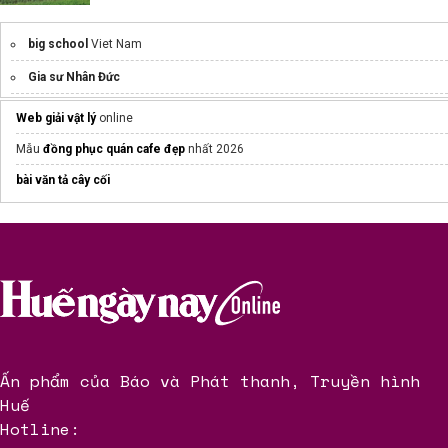
big school
Viet Nam
Gia sư Nhân Đức
Top
mẫu áo đồng phục polo
đẹp 2025
Web giải vật lý
online
Mẫu
đồng phục quán cafe đẹp
nhất 2026
bài văn tả cây cối
Ấn phẩm của Báo và Phát thanh, Truyền hình
Huế
Hotline: