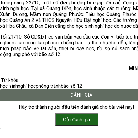
Trong sáng 22/10, một số địa phương bị ngập đã chủ động 
sinh nghỉ học. Tại xã Quảng Điền, học sinh thuộc các trường: 
Xuân Dương, Mầm non Quảng Phước; Tiểu học Quảng Phước 
học Quảng An 2 và THCS Nguyễn Hữu Dật nghỉ học. Các trường 
xã Hóa Châu, xã Đan Điền cũng cho học sinh nghỉ học do nước dâ
Tối 21/10, Sở GD&ĐT có văn bản yêu cầu các đơn vị tiếp tục tri
nghiêm túc công tác phòng, chống bão, lũ theo hướng dẫn; tăn
biện pháp bảo vệ tài sản, thiết bị dạy học, hồ sơ sổ sách n
động ứng phó với bão số 12.
MIN
Từ khóa:
học sinh
nghỉ học
phòng tránh
bão số 12
ĐÁNH GIÁ
Hãy trở thành người đầu tiên đánh giá cho bài viết này!