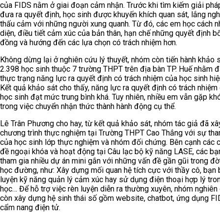
của FIDS nằm ở giai đoạn cảm nhận. Trước khi tìm kiếm giải phá
đưa ra quyết định, học sinh được khuyến khích quan sát, lắng ng
thấu cảm với những người xung quanh. Từ đó, các em học cách n
diện, điều tiết cảm xúc của bản thân, hạn chế những quyết định b
đồng và hướng đến các lựa chọn có trách nhiệm hơn.
Không dừng lại ở nghiên cứu lý thuyết, nhóm còn tiến hành khảo s
2.398 học sinh thuộc 7 trường THPT trên địa bàn TP. Huế nhằm đ
thực trạng năng lực ra quyết định có trách nhiệm của học sinh hiệ
Kết quả khảo sát cho thấy, năng lực ra quyết định có trách nhiệm
học sinh đạt mức trung bình khá. Tuy nhiên, nhiều em vẫn gặp kh
trong việc chuyển nhận thức thành hành động cụ thể.
Lê Trân Phương cho hay, từ kết quả khảo sát, nhóm tác giả đã x
chương trình thực nghiệm tại Trường THPT Cao Thắng với sự tha
của học sinh lớp thực nghiệm và nhóm đối chứng. Bên cạnh các 
đề ngoại khóa và hoạt động tại Câu lạc bộ kỹ năng LASE, các bạ
tham gia nhiều dự án mini gắn với những vấn đề gần gũi trong đờ
học đường, như: Xây dựng mối quan hệ tích cực với thầy cô, bạn 
luyện kỹ năng quản lý cảm xúc hay sử dụng điện thoại hợp lý tro
học… Để hỗ trợ việc rèn luyện diễn ra thường xuyên, nhóm nghiên
còn xây dựng hệ sinh thái số gồm website, chatbot, ứng dụng FI
cẩm nang điện tử.