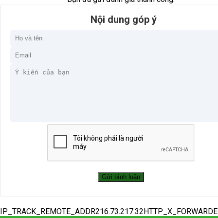
Nội dung góp ý
IP_TRACK_REMOTE_ADDR216.73.217.32HTTP_X_FORWARD