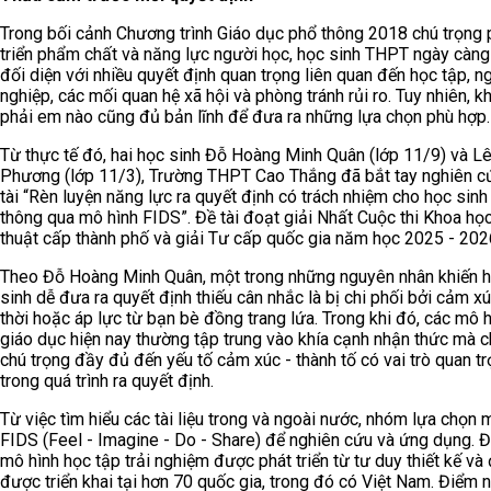
Trong bối cảnh Chương trình Giáo dục phổ thông 2018 chú trọng 
triển phẩm chất và năng lực người học, học sinh THPT ngày càng
đối diện với nhiều quyết định quan trọng liên quan đến học tập, n
nghiệp, các mối quan hệ xã hội và phòng tránh rủi ro. Tuy nhiên, k
phải em nào cũng đủ bản lĩnh để đưa ra những lựa chọn phù hợp.
Từ thực tế đó, hai học sinh Đỗ Hoàng Minh Quân (lớp 11/9) và Lê
Phương (lớp 11/3), Trường THPT Cao Thắng đã bắt tay nghiên c
tài “Rèn luyện năng lực ra quyết định có trách nhiệm cho học sin
thông qua mô hình FIDS”. Đề tài đoạt giải Nhất Cuộc thi Khoa họ
thuật cấp thành phố và giải Tư cấp quốc gia năm học 2025 - 202
Theo Đỗ Hoàng Minh Quân, một trong những nguyên nhân khiến 
sinh dễ đưa ra quyết định thiếu cân nhắc là bị chi phối bởi cảm x
thời hoặc áp lực từ bạn bè đồng trang lứa. Trong khi đó, các mô 
giáo dục hiện nay thường tập trung vào khía cạnh nhận thức mà 
chú trọng đầy đủ đến yếu tố cảm xúc - thành tố có vai trò quan t
trong quá trình ra quyết định.
Từ việc tìm hiểu các tài liệu trong và ngoài nước, nhóm lựa chọn 
FIDS (Feel - Imagine - Do - Share) để nghiên cứu và ứng dụng. Đ
mô hình học tập trải nghiệm được phát triển từ tư duy thiết kế và
được triển khai tại hơn 70 quốc gia, trong đó có Việt Nam. Điểm n