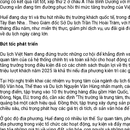
cũng có kết quả rất tốt, xếp thứ 2 ở châu Á Thái Bình Dương với 
Dương vẫn đang tìm đường phục hồi thì mức tăng trưởng của Việ
Huế đang duy trì và thu hút nhiều thị trường khách quốc tế, trong
Tây Ban Nha… Theo Giám đốc Sở Du lịch Trần Thị Hoài Trâm, với 
tháng đầu năm, như: miễn thị thực, giảm phí dịch vụ, ưu đãi giá đi
về du lịch ngày càng lớn.
Bứt tốc phát triển
Du lịch Việt Nam đang đứng trước những cơ hội để khẳng định vai
quan tâm của cả hệ thống chính trị và toàn xã hội cho hoạt động du
tăng trưởng trong điều kiện đã có các chính sách thuận lợi về thị
triệu lượt khách năm 2025 là khả thi nếu địa phương kiên trì các
Tại Hội nghị triển khai các nhiệm vụ trọng tâm của ngành du lịch 
Bộ Văn hóa, Thể thao và Du lịch Nguyễn Văn Hùng nhấn mạnh, các
trọng điểm, tập trung vào 10 thị trường hàng đầu gồm Hàn Quốc,
Đông, Nga, EU; trong đó, cần xác định “Thị trường là trung tâm, t
quảng bá một cách hiệu quả. Đồng thời, tập trung xây dựng sản p
chiều sâu, chú trọng phát huy các giá trị di tích, di sản văn hóa để
Ở góc độ địa phương, Huế đang có nhiều lợi thế. Sự quan tâm, phố
địa phương trong việc tổ chức các hoạt động, sự kiện và đẩy mạ
lan tỏa những giá trị về vùng đất, văn hóa, con người và những 