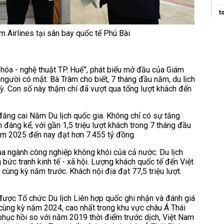
mo
t
l
 Airlines tại sân bay quốc tế Phú Bài
d
n
n hóa - nghệ thuật TP. Huế”, phát biểu mở đầu của Giám
M
người có mặt. Bà Trâm cho biết, 7 tháng đầu năm, du lịch
h
kỳ. Con số này thậm chí đã vượt qua tổng lượt khách đến
C
 đăng cai Năm Du lịch quốc gia. Không chỉ có sự tăng
 đáng kể, với gần 1,5 triệu lượt khách trong 7 tháng đầu
năm 2025 đến nay đạt hơn 7.455 tỷ đồng.
ủa ngành công nghiệp không khói của cả nước. Du lịch
bức tranh kinh tế - xã hội. Lượng khách quốc tế đến Việt
cùng kỳ năm trước. Khách nội địa đạt 77,5 triệu lượt.
 được Tổ chức Du lịch Liên hợp quốc ghi nhận và đánh giá
cùng kỳ năm 2024, cao nhất trong khu vực châu Á Thái
 phục hồi so với năm 2019 thời điểm trước dịch, Việt Nam