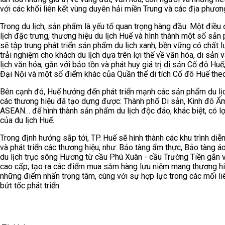
với các khối liên kết vùng duyên hải miền Trung và các địa phương
Trong du lịch, sản phẩm là yếu tố quan trọng hàng đầu. Một điề
lịch đặc trưng, thương hiệu du lịch Huế và hình thành một số sả
sẽ tập trung phát triển sản phẩm du lịch xanh, bền vững có chất lư
trải nghiệm cho khách du lịch dựa trên lợi thế về văn hóa, di sản 
lịch văn hóa, gắn với bảo tồn và phát huy giá trị di sản Cố đô Huế;
Đại Nội và một số điểm khác của Quần thể di tích Cố đô Huế th
Bên cạnh đó, Huế hướng đến phát triển mạnh các sản phẩm du lịch
các thương hiệu đã tạo dựng được: Thành phố Di sản, Kinh đô Ẩm
ASEAN… để hình thành sản phẩm du lịch độc đáo, khác biệt, có lợ
của du lịch Huế.
Trong định hướng sắp tới, TP. Huế sẽ hình thành các khu trình di
và phát triển các thương hiệu, như: Bảo tàng ẩm thực, Bảo tàng á
du lịch trục sông Hương từ cầu Phú Xuân - cầu Trường Tiền gắn vớ
cao cấp; tạo ra các điểm mua sắm hàng lưu niệm mang thương hiệu
những điểm nhấn trọng tâm, cùng với sự hợp lực trong các mối liê
bứt tốc phát triển.