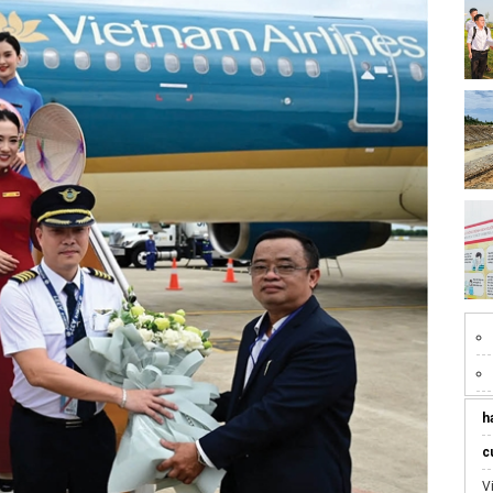
h
c
V