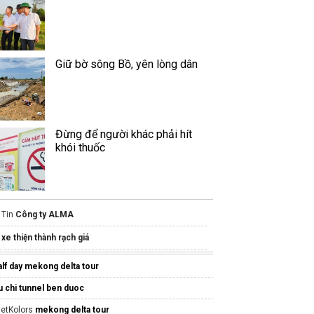
Giữ bờ sông Bồ, yên lòng dân
Đừng để người khác phải hít
khói thuốc
Tin
Công ty ALMA
xe thiện thành rạch giá
Top
Team building
hấp dẫn cho công ty
alf day mekong delta tour
bánh mì liên hoa đà lạt
u chi tunnel ben duoc
https://motorbiketourexpert.com/ninh-binh-
ietKolors
mekong delta tour