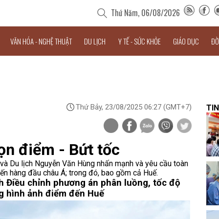
Thứ Năm, 06/08/2026
VĂN HÓA - NGHỆ THUẬT
DU LỊCH
Y TẾ - SỨC KHỎE
GIÁO DỤC
ĐỜ
Thứ Bảy, 23/08/2025 06:27
(GMT+7)
TIN
họn điểm - Bứt tốc
và Du lịch Nguyễn Văn Hùng nhấn mạnh và yêu cầu toàn
đến hàng đầu châu Á; trong đó, bao gồm cả Huế.
nh
Điều chỉnh phương án phân luồng, tốc độ
ng hình ảnh điểm đến Huế