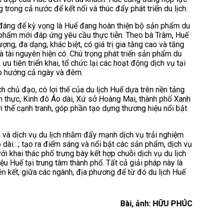
 trong cả nước để kết nối và thúc đẩy phát triển du lịch.
u đáng để kỳ vọng là Huế đang hoàn thiện bộ sản phẩm du
n phẩm mới đáp ứng yêu cầu thực tiễn. Theo bà Trâm, Huế
ợng, đa dạng, khác biệt, có giá trị gia tăng cao và tăng
và tài nguyên hiện có. Chú trọng phát triển sản phẩm du
 ưu tiên triển khai, tổ chức lại các hoạt động dịch vụ tại
eo hướng cả ngày và đêm.
 chủ đạo, có lợi thế của du lịch Huế dựa trên nền tảng
 thực, Kinh đô Áo dài, Xứ sở Hoàng Mai, thành phố Xanh
i thế cạnh tranh, góp phần tạo dựng thương hiệu nổi bật
ễn và dịch vụ du lịch nhằm đẩy mạnh dịch vụ trải nghiệm
o dài…; tạo ra điểm sáng và nổi bật các sản phẩm, dịch vụ
i khai thác phố trưng bày kết hợp chuỗi dịch vụ du lịch
 Huế tại trung tâm thành phố. Tất cả giải pháp này là
n kết, giữa các ngành, địa phương để từ đó du lịch Huế
Bài, ảnh: HỮU PHÚC