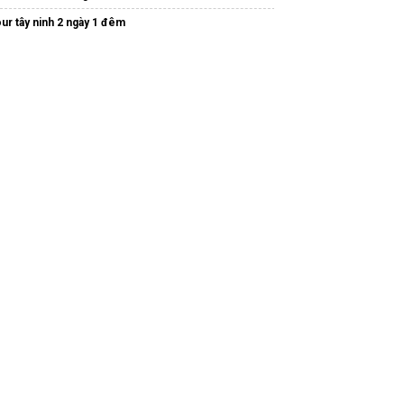
torbike-tours
our tây ninh 2 ngày 1 đêm
Tai nghe
Tai ngh không dây
Promax
egoland malaysia
uthuyenhalong
ơi bán
tour du lịch đà nẵng
giảm giá 20%
ua eSIM du lịch Nhật Bản:
ttps://hugosim.vn/esim/esim-du-lich-nhat-ban/
ác
Công ty team building
Uy tín