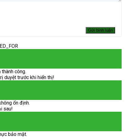
DED_FOR
 thành công.
 duyệt trước khi hiển thị!
không ổn định.
ại sau!
hực bảo mật.