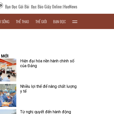
Bạn Đọc Gửi Bài
Đọc Báo Giấy Online
HueNews
I SỐNG
THỂ THAO
THẾ GIỚI
BẠN ĐỌC
 MỚI
Hiện đại hóa nền hành chính số
của Đảng
Nhiều lợi thế để nâng chất lượng
y tế
Từ nghị quyết đến hành động