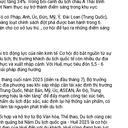
mức tăng 34%. Trong bối cảnh du lịch châu Á Thái Bình
t Nam thực sự trở thành điểm sáng trong khu vực.
 đó có Pháp, Anh, Úc, Đức, Mỹ, Ý, Đài Loan (Trung Quốc),
hàng loạt chính sách đột phá được ban hành trong 6
ện cho cơ sở lưu trú..., cơ hội để tạo ra những điểm sáng
 trò động lực của nền kinh tế. Cơ hội đó bắt nguồn từ sự
 lịch; thị trường khách du lịch quốc tế còn nhiều dư địa
 thực và xuất nhập cảnh. Với Huế, mục tiêu đón 5,5 - 6
 giải pháp đúng hướng.
6 tháng cuối năm 2025 (diễn ra đầu tháng 7), Bộ trưởng
 địa phương sau khi sáp nhập cần tái xác định thị trường
 Trung Quốc, Nhật Bản, Mỹ, Úc, ASEAN, Ấn Độ, Trung
hương hiệu là nền tảng” để đẩy mạnh công tác xúc tiến,
hẩm du lịch đặc sắc, xác định lại hệ thống sản phẩm, có
 làm tài nguyên phát triển du lịch.
i hợp và hỗ trợ từ Bộ Văn hóa, Thể thao, Du lịch cùng các
nh quảng bá Năm Du lịch quốc gia - Huế 2025 là cơ hội
nét đẹp của Huế đến với du khách. Huế cũng đang hợp lực