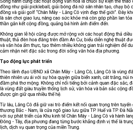
Song hành cùng các hoạt động văn hóa là chuỗi sự kiện thể thao
đồng như giải pickleball, giải bóng đá nữ sân nhân tạo, chạy bộ 
đồng và giải golf “Chân Mây - Lăng Cô vịnh đẹp thế giới”. Đây kh
là sân chơi giao lưu, nâng cao sức khỏe mà còn góp phần lan tỏa 
thần gắn kết cộng đồng, quảng bá hình ảnh điểm đến.
Không gian lễ hội cũng được mở rộng với các hoạt động thả diều
thuật, thả đèn hoa đăng trên đầm An Cư, biểu diễn nghệ thuật đ
và văn hóa ẩm thực, tạo thêm nhiều không gian trải nghiệm để d
cảm nhận nét đặc sắc trong đời sống văn hóa địa phương.
Tạo
động lực phát triển
Theo lãnh đạo UBND xã Chân Mây - Lăng Cô, Lăng Cô là vùng đ
thiên nhiên ưu ái với sự hòa quyện giữa biển xanh, cát trắng, núi 
đầm phá thơ mộng. Không chỉ nổi tiếng bởi cảnh quan đặc sắc, đ
là vùng đất giàu truyền thống lịch sử, văn hóa và bản sắc cộng đ
được gìn giữ qua nhiều thế hệ.
Từ lâu, Lăng Cô đã giữ vai trò điểm kết nối quan trọng trên tuyến
thương Bắc - Nam, là cửa ngõ giao lưu giữa TP. Huế và TP. Đà N
với sự phát triển của Khu kinh tế Chân Mây - Lăng Cô và hành lang
Đông - Tây, địa phương đang từng bước khẳng định vị thế là trun
lịch, dịch vụ quan trọng của miền Trung.