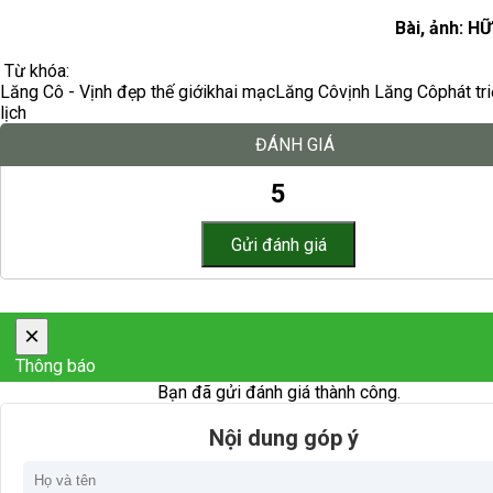
Bài, ảnh: 
Từ khóa:
Lăng Cô - Vịnh đẹp thế giới
khai mạc
Lăng Cô
vịnh Lăng Cô
phát tr
lịch
ĐÁNH GIÁ
5
×
Thông báo
Bạn đã gửi đánh giá thành công.
Nội dung góp ý