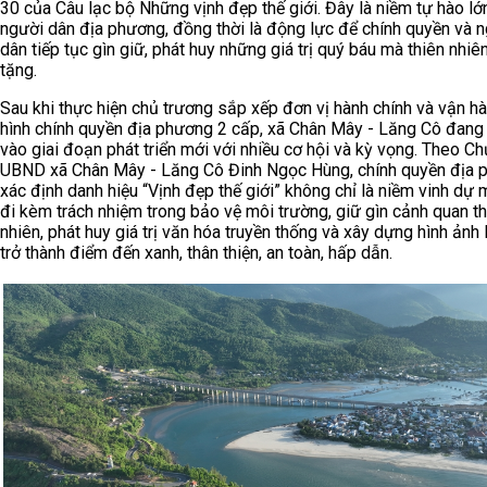
30 của Câu lạc bộ Những vịnh đẹp thế giới. Đây là niềm tự hào lớ
người dân địa phương, đồng thời là động lực để chính quyền và 
dân tiếp tục gìn giữ, phát huy những giá trị quý báu mà thiên nhiê
tặng.
Sau khi thực hiện chủ trương sắp xếp đơn vị hành chính và vận h
hình chính quyền địa phương 2 cấp, xã Chân Mây - Lăng Cô đan
vào giai đoạn phát triển mới với nhiều cơ hội và kỳ vọng. Theo Ch
UBND xã Chân Mây - Lăng Cô Đinh Ngọc Hùng, chính quyền địa 
xác định danh hiệu “Vịnh đẹp thế giới” không chỉ là niềm vinh dự
đi kèm trách nhiệm trong bảo vệ môi trường, giữ gìn cảnh quan th
nhiên, phát huy giá trị văn hóa truyền thống và xây dựng hình ảnh
trở thành điểm đến xanh, thân thiện, an toàn, hấp dẫn.