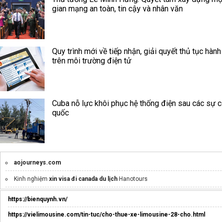
gian mạng an toàn, tin cậy và nhân văn
Quy trình mới về tiếp nhận, giải quyết thủ tục hành
trên môi trường điện tử
Cuba nỗ lực khôi phục hệ thống điện sau các sự c
quốc
aojourneys.com
Kinh nghiệm
xin visa đi canada du lịch
Hanotours
Top
corporate events in ho chi minh city
https://bienquynh.vn/
xe hào hương
https://vielimousine.com/tin-tuc/cho-thue-xe-limousine-28-cho.html