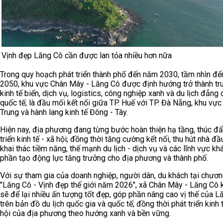
Vịnh đẹp Lăng Cô cần được lan tỏa nhiều hơn nữa
Trong quy hoạch phát triển thành phố đến năm 2030, tầm nhìn đ
2050, khu vực Chân Mây - Lăng Cô được định hướng trở thành tr
kinh tế biển, dịch vụ, logistics, công nghiệp xanh và du lịch đẳng
quốc tế; là đầu mối kết nối giữa TP. Huế với TP. Đà Nẵng, khu vực
Trung và hành lang kinh tế Đông - Tây.
Hiện nay, địa phương đang từng bước hoàn thiện hạ tầng, thúc đẩ
triển kinh tế - xã hội; đồng thời tăng cường kết nối, thu hút nhà đầ
khai thác tiềm năng, thế mạnh du lịch - dịch vụ và các lĩnh vực kh
phần tạo động lực tăng trưởng cho địa phương và thành phố.
Với sự tham gia của doanh nghiệp, người dân, du khách tại chương
"Lăng Cô - Vịnh đẹp thế giới năm 2026", xã Chân Mây - Lăng Cô 
sẽ để lại nhiều ấn tượng tốt đẹp, góp phần nâng cao vị thế của L
trên bản đồ du lịch quốc gia và quốc tế; đồng thời phát triển kinh t
hội của địa phương theo hướng xanh và bền vững.