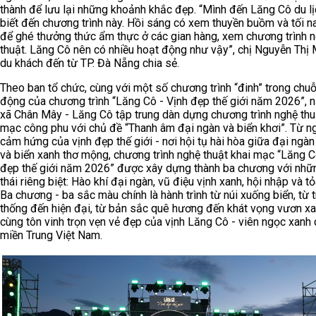
thành để lưu lại những khoảnh khắc đẹp. “Mình đến Lăng Cô du lị
biết đến chương trình này. Hồi sáng có xem thuyền buồm và tối n
để ghé thưởng thức ẩm thực ở các gian hàng, xem chương trình 
thuật. Lăng Cô nên có nhiều hoạt động như vậy”, chị Nguyễn Thị 
du khách đến từ TP. Đà Nẵng chia sẻ.
Theo ban tổ chức, cùng với một số chương trình “đinh” trong chuỗ
động của chương trình “Lăng Cô - Vịnh đẹp thế giới năm 2026”, 
xã Chân Mây - Lăng Cô tập trung dàn dựng chương trình nghệ thu
mạc công phu với chủ đề “Thanh âm đại ngàn và biển khơi”. Từ n
cảm hứng của vịnh đẹp thế giới - nơi hội tụ hài hòa giữa đại ngàn
và biển xanh thơ mộng, chương trình nghệ thuật khai mạc “Lăng C
đẹp thế giới năm 2026” được xây dựng thành ba chương với nhữ
thái riêng biệt: Hào khí đại ngàn, vũ điệu vịnh xanh, hội nhập và t
Ba chương - ba sắc màu chính là hành trình từ núi xuống biển, từ 
thống đến hiện đại, từ bản sắc quê hương đến khát vọng vươn x
cùng tôn vinh trọn vẹn vẻ đẹp của vịnh Lăng Cô - viên ngọc xanh
miền Trung Việt Nam.