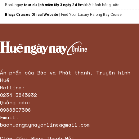
Book ngay
tour du lịch miền tây 3 ngày 2 đêm
khởi hành hàng tuần
Bhaya Cruises Offical Website
| Find Your Luxury Halong Bay Cruise
Tour Cù Lao Chàm Đại Việt Tourist
Xem ngay
giá vé núi thần tài
giảm 10%
tokyo disneyland
Tới
Amazing Bay
tắm mát
Ấn phẩm của Báo và Phát thanh, Truyền hình
Huế
Hotline:
0234.3845932
Quảng cáo:
0988807506
Email:
baohuengaynayonline@gmail.com
Giám đốc: Phan Thanh Hải