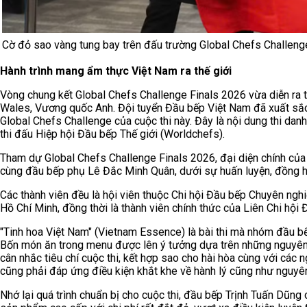
Cờ đỏ sao vàng tung bay trên đấu trường Global Chefs Challeng
Hành trình mang ẩm thực Việt Nam ra thế giới
Vòng chung kết Global Chefs Challenge Finals 2026 vừa diễn ra 
Wales, Vương quốc Anh. Đội tuyển Đầu bếp Việt Nam đã xuất sắc
Global Chefs Challenge của cuộc thi này. Đây là nội dung thi da
thi đấu Hiệp hội Đầu bếp Thế giới (Worldchefs).
Tham dự Global Chefs Challenge Finals 2026, đại diện chính của
cùng đầu bếp phụ Lê Đắc Minh Quân, dưới sự huấn luyện, đồng
Các thành viên đều là hội viên thuộc Chi hội Đầu bếp Chuyên ngh
Hồ Chí Minh, đồng thời là thành viên chính thức của Liên Chi hội
"Tinh hoa Việt Nam" (Vietnam Essence) là bài thi mà nhóm đầu b
Bốn món ăn trong menu được lên ý tưởng dựa trên những nguyên l
cân nhắc tiêu chí cuộc thi, kết hợp sao cho hài hòa cùng với các
cũng phải đáp ứng điều kiện khắt khe về hành lý cũng như nguyê
Nhớ lại quá trình chuẩn bị cho cuộc thi, đầu bếp Trịnh Tuấn Dũng 