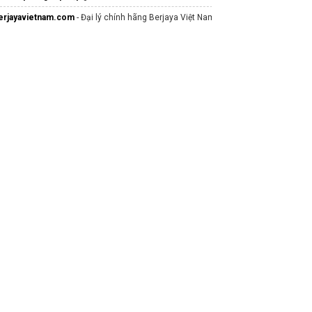
erjayavietnam.com
- Đại lý chính hãng Berjaya Việt Nam
huyên mục
TopAZ Hải Phòng
ách
thiết kế menu trà sữa đẹp
online
ung cấp thực phẩm nhà hàng
ebsite
https://dienmayhongphuc.com
sửa chữa điện lạnh
hà hàng hồng hạnh