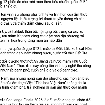
ng 12 phần ăn cho mỗi món theo tiêu chuẩn quốc tế. Bài
p Thế giới.
tôn vinh sự phong phú, tinh tế và linh hồn của ẩm thực
guyên liệu biểu tượng, kỹ thuật truyền thống và các
g đại, vừa thấm đẫm chiều sâu di sản.
y, cá halibut, thăn bê, nội tạng bê, trứng cá caviar,
ươi, rau mầm Koppert cùng các đặc sản địa phương xứ
 xen hài hòa trong từng món ăn hấp dẫn.
m thực quốc tế gạo ST25, mắc-ca Đắk Lắk, xoài cát Hòa
 bánh tráng gạo, nấm nhung hươu, nước cốt dừa Bến Tre...
hạt dổi, đường thốt nốt An Giang và nước mắm Phú Quốc
Việt Nam". Thực đơn này cũng tôn vinh tay nghề thủ công
i như hấp bánh phở, cuốn chả giò và đổ bánh xèo.
t Nam, nơi những nông sản địa phương, các món ăn biểu
c của ẩm thực Việt. "Tinh hoa Việt Nam" không chỉ là
h trình khám phá, trải nghiệm di sản ẩm thực của mảnh
hefs Challenge Finals 2026 là dấu mốc đáng ghi nhận đối
ao lưu, học hỏi và tham gia sâu rộng hơn vào các hoạt