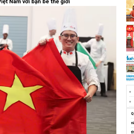
iệt Nam với bạn bè thế giới
Q
n
t