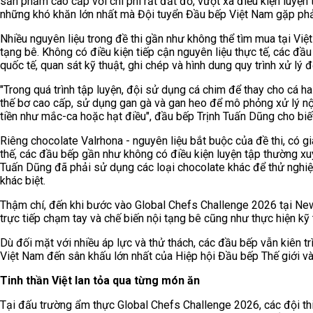
sản phẩm cao cấp với chi phí rất đắt đỏ, vượt xa điều kiện luyện
những khó khăn lớn nhất mà Đội tuyển Đầu bếp Việt Nam gặp phải 
Nhiều nguyên liệu trong đề thi gần như không thể tìm mua tại Việt 
tạng bê. Không có điều kiện tiếp cận nguyên liệu thực tế, các đ
quốc tế, quan sát kỹ thuật, ghi chép và hình dung quy trình xử l
"Trong quá trình tập luyện, đội sử dụng cá chim để thay cho cá ha
thế bơ cao cấp, sử dụng gan gà và gan heo để mô phỏng xử lý nội
tiền như mắc-ca hoặc hạt điều", đầu bếp Trịnh Tuấn Dũng cho biết
Riêng chocolate Valrhona - nguyên liệu bắt buộc của đề thi, có gi
thế, các đầu bếp gần như không có điều kiện luyện tập thường xu
Tuấn Dũng đã phải sử dụng các loại chocolate khác để thử nghiệ
khác biệt.
Thậm chí, đến khi bước vào Global Chefs Challenge 2026 tại Ne
trực tiếp chạm tay và chế biến nội tạng bê cũng như thực hiện kỹ 
Dù đối mặt với nhiều áp lực và thử thách, các đầu bếp vẫn kiên t
Việt Nam đến sân khấu lớn nhất của Hiệp hội Đầu bếp Thế giới và 
Tinh thần Việt lan tỏa qua từng món ăn
Tại đấu trường ẩm thực Global Chefs Challenge 2026, các đội thi