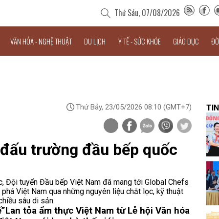
Thứ Sáu, 07/08/2026
VĂN HÓA - NGHỆ THUẬT
DU LỊCH
Y TẾ - SỨC KHỎE
GIÁO DỤC
ĐỜ
Thứ Bảy, 23/05/2026 08:10
(GMT+7)
TIN
 đấu trường đầu bếp quốc
ắc, Đội tuyển Đầu bếp Việt Nam đã mang tới Global Chefs
phá Việt Nam qua những nguyên liệu chắt lọc, kỹ thuật
hiều sâu di sản.
ế”
Lan tỏa ẩm thực Việt Nam từ Lễ hội Văn hóa