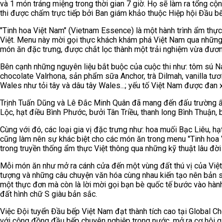
và 1 món tráng miệng trong thời gian 7 giờ. Họ sẽ làm ra tổng cộ
thi được chấm trực tiếp bởi Ban giám khảo thuộc Hiệp hội Đầu bế
"Tinh hoa Việt Nam" (Vietnam Essence) là một hành trình ẩm thực 
Việt. Menu này mời gọi thực khách khám phá Việt Nam qua những n
món ăn đặc trưng, được chắt lọc thành một trải nghiệm vừa đươn
Bên cạnh những nguyên liệu bắt buộc của cuộc thi như: tôm sú Na U
chocolate Valrhona, sản phẩm sữa Anchor, trà Dilmah, vanilla t
Wales như tỏi tây và dâu tây Wales...; yếu tố Việt Nam được đan
Trịnh Tuấn Dũng và Lê Đắc Minh Quân đã mang đến đấu trường ẩ
Lộc, hạt điều Bình Phước, bưởi Tân Triều, thanh long Bình Thuận,
Cùng với đó, các loại gia vị đặc trưng như: hoa muối Bạc Liêu, 
cũng làm nên sự khác biệt cho các món ăn trong menu "Tinh hoa 
trong truyền thống ẩm thực Việt thông qua những kỹ thuật lâu đờ
Mỗi món ăn như mở ra cánh cửa đến một vùng đất thú vị của Việ
tượng và những câu chuyện văn hóa cùng nhau kiến tạo nên bản sắ
một thực đơn mà còn là lời mời gọi bạn bè quốc tế bước vào hàn
đất hình chữ S giàu bản sắc.
Việc Đội tuyển Đầu bếp Việt Nam đạt thành tích cao tại Global C
với cộng đồng đầu bếp chuyên nghiệp trong nước, mở ra cơ hội gi