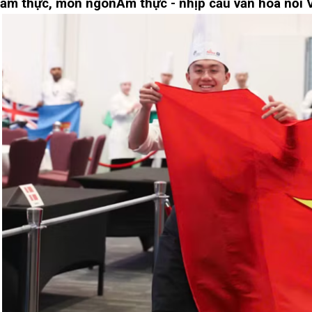
ẩm thực, món ngon
Ẩm thực - nhịp cầu văn hóa nối V