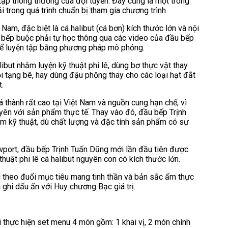
 tập thông thường của đội tuyển. Đây cũng là một trong
trong quá trình chuẩn bị tham gia chương trình.
Nam, đặc biệt là cá halibut (cá bơn) kích thước lớn và nội
ầu bếp buộc phải tự học thông qua các video của đầu bếp
ý để luyện tập bằng phương pháp mô phỏng.
libut nhằm luyện kỹ thuật phi lê, dùng bơ thực vật thay
 tạng bê, hay dùng đậu phộng thay cho các loại hạt đắt
.
á thành rất cao tại Việt Nam và nguồn cung hạn chế, vì
yên với sản phẩm thực tế. Thay vào đó, đầu bếp Trịnh
m kỹ thuật, dù chất lượng và đặc tính sản phẩm có sự
wport, đầu bếp Trịnh Tuấn Dũng mới lần đầu tiên được
thuật phi lê cá halibut nguyên con có kích thước lớn.
rì theo đuổi mục tiêu mang tinh thần và bản sắc ẩm thực
ghi dấu ấn với Huy chương Bạc giá trị.
 thực hiện set menu 4 món gồm: 1 khai vị, 2 món chính