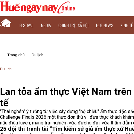
FESTIVAL
MEDIA
CHÍNH TRỊ - XÃ HỘI
HUE NEWS
KINH TẾ
Trang chủ
Du lịch
Du lịch
Lan tỏa ẩm thực Việt Nam trên
tế
"Thai nghén" ý tưởng từ việc xây dựng "hộ chiếu" ẩm thực đặc s
Challenge Finals 2026 một thực đơn thú vị, đưa thực khách khám 
nấu điêu luyện, mang trải nghiệm vừa đương đại, vừa thấm đẫm c
25 đội thi tranh tài “Tìm kiếm sứ giả ẩm thực xứ Hu