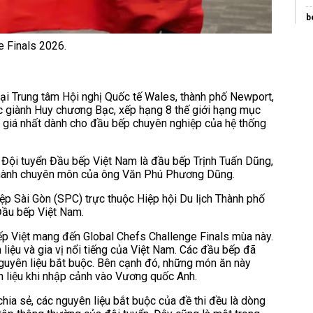
b
C
e Finals 2026.
c
C
tại Trung tâm Hội nghị Quốc tế Wales, thành phố Newport,
W
 giành Huy chương Bạc, xếp hạng 8 thế giới hạng mục
nh giá nhất dành cho đầu bếp chuyên nghiệp của hệ thống
n
 Đội tuyển Đầu bếp Việt Nam là đầu bếp Trịnh Tuấn Dũng,
 hành chuyên môn của ông Văn Phú Phương Dũng.
iệp Sài Gòn (SPC) trực thuộc Hiệp hội Du lịch Thành phố
 Đầu bếp Việt Nam.
ếp Việt mang đến Global Chefs Challenge Finals mùa này.
iệu và gia vị nổi tiếng của Việt Nam. Các đầu bếp đã
 nguyên liệu bắt buộc. Bên cạnh đó, những món ăn này
n liệu khi nhập cảnh vào Vương quốc Anh.
chia sẻ, các nguyên liệu bắt buộc của đề thi đều là dòng