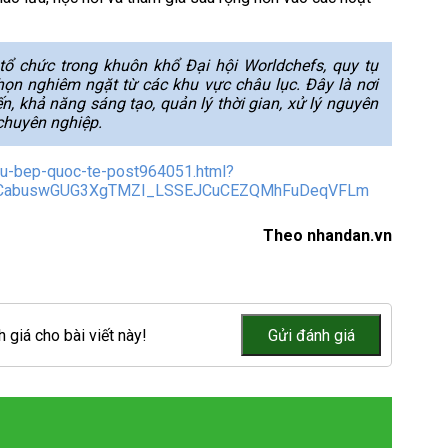
tổ chức trong khuôn khổ Đại hội Worldchefs, quy tụ
họn nghiêm ngặt từ các khu vực châu lục. Đây là nơi
n, khả năng sáng tạo, quản lý thời gian, xử lý nguyên
 chuyên nghiệp.
dau-bep-quoc-te-post964051.html?
bCabuswGUG3XgTMZI_LSSEJCuCEZQMhFuDeqVFLm
Theo nhandan.vn
 giá cho bài viết này!