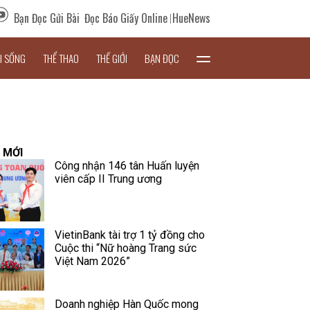
Bạn Đọc Gửi Bài
Đọc Báo Giấy Online
HueNews
I SỐNG
THỂ THAO
THẾ GIỚI
BẠN ĐỌC
 MỚI
Công nhận 146 tân Huấn luyện
viên cấp II Trung ương
VietinBank tài trợ 1 tỷ đồng cho
Cuộc thi “Nữ hoàng Trang sức
Việt Nam 2026”
Doanh nghiệp Hàn Quốc mong