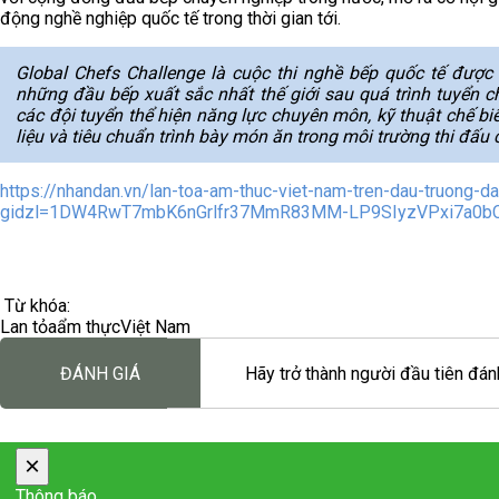
động nghề nghiệp quốc tế trong thời gian tới.
Global Chefs Challenge là cuộc thi nghề bếp quốc tế được 
những đầu bếp xuất sắc nhất thế giới sau quá trình tuyển c
các đội tuyển thể hiện năng lực chuyên môn, kỹ thuật chế biế
liệu và tiêu chuẩn trình bày món ăn trong môi trường thi đấu
https://nhandan.vn/lan-toa-am-thuc-viet-nam-tren-dau-truong-
gidzl=1DW4RwT7mbK6nGrlfr37MmR83MM-LP9SIyzVPxi7a0
Từ khóa:
Lan tỏa
ẩm thực
Việt Nam
ĐÁNH GIÁ
Hãy trở thành người đầu tiên đánh
×
Thông báo