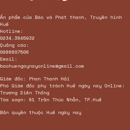
Bánh Tráng Mè Bình Định
Ấn phẩm của Báo và Phát thanh, Truyền hình
Huế
Hotline:
0234.3845932
Quảng cáo:
0988807506
Email:
baohuengaynayonline@gmail.com
Giám đốc: Phan Thanh Hải
Phó Giám đốc phụ trách Huế ngày nay Online:
Trương Diên Thống
Tòa soạn: 61 Trần Thúc Nhẫn, TP.Huế
Bản quyền thuộc Huế ngày nay