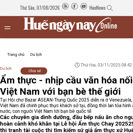
Thứ Sáu, 07/08/2026
HueNews
Trang chủ
Du lịch
Thứ Hai, 03/11/2025 08:42
Du lịch
Chia sẻ
Ẩm thực - nhịp cầu văn hóa nối
Việt Nam với bạn bè thế giới
Tại Hội chợ Bazar ASEAN-Trung Quốc 2025 diễn ra ở Venezuela,
Việt Nam đã chinh phục thực khách sở tại, đồng thời lan tỏa hình
nước, con người Việt Nam tới bạn bè quốc tế.
Các chuyên gia dinh dưỡng, đầu bếp nấu ăn cho ng
hoàn cảnh khó khăn tại Lễ hội Ẩm thực Chay 2025
2
thi tranh tài cuộc thi tìm kiếm sứ giả ẩm thực xứ Hu