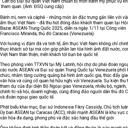
Cán bộ Đại sứ quán Việt Nam chuẩn bị món bánh mỳ phục vụ k
tham quan. (Ảnh: ĐSQ cung cấp)
Bánh mì, nem và càphê - những món ăn đặc trưng gắn liền với vă
ẩm thực Việt Nam - đã thu hút đông đảo khách tham quan tại Hội
Bazar ASEAN-Trung Quốc 2025, diễn ra ngày 1/11 tại Công viên
Francisco Miranda, thủ đô Caracas (Venezuela).
Với hương vị đậm đà và tinh tế, ẩm thực Việt Nam không chỉ chin
thực khách sở tại mà còn góp phần lan tỏa hình ảnh đất nước, co
Việt Nam thân thiện, mến khách tới bạn bè quốc tế.
Theo phóng viên TTXVN tại Mỹ Latinh, hội chợ do phái đoàn ngoạ
các nước ASEAN và Đại sứ quán Trung Quốc tại Venezuela phối 
chức, nhằm tăng cường quảng bá hình ảnh quốc gia, thúc đẩy gia
văn hóa và củng cố quan hệ hữu nghị với Venezuela. Sự kiện thu 
tham dự của đại diện Bộ Ngoại giao Venezuela, nhiều bộ, ngành,
chính trị-xã hội, doanh nghiệp, cùng đông đảo người dân thủ đô 
và đoàn ngoại giao quốc tế.
Phát biểu khai mạc, Đại sứ Indonesia Fikry Cassidy, Chủ tịch luâ
Ủy ban ASEAN tại Caracas (ACC), nhấn mạnh ASEAN là khu vực 
văn hóa đa dạng, phong phú và đặc sắc hàng đầu thế giới.
Ông khẳng định tinh thần đoàn kết và đồng thuận là sức mạnh nộ