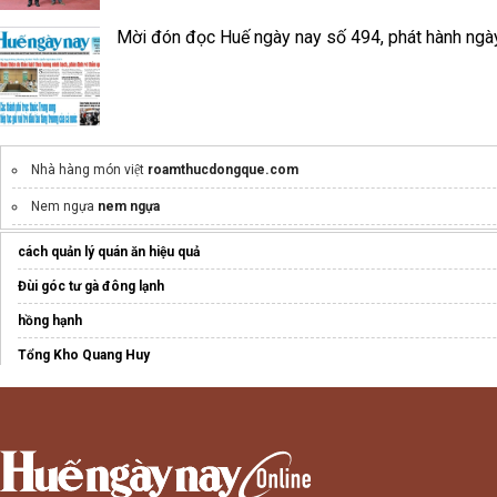
Mời đón đọc Huế ngày nay số 494, phát hành ngà
Nhà hàng món việt
roamthucdongque.com
Nem ngựa
nem ngựa
Lò nướng bánh công nghiệp
giá rẻ
cách quản lý quán ăn hiệu quả
menu hồng hạnh
Đùi góc tư gà đông lạnh
halong bay cruises
hồng hạnh
đặt phòng khách sạn
Tổng Kho Quang Huy
Blog du lịch
Ghiền Sài Gòn
Cửa hàng mua
Yến sào Hải Phòng
uy tín
Gigago eSIM du lịch quốc tế
ghiền sài gòn