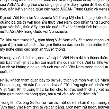
của ASEAN, đồng thời cho rằng hội chợ là dịp ý nghĩa để thúc đẩy
biết, gắn kết văn hóa giữa các nước ASEAN-Trung Quốc và Venez
Đại sứ Việt Nam tại Venezuela Vũ Trung Mỹ cho biết, sự kiện là 
quảng bá giá trị văn hóa-ẩm thực Việt Nam, góp phần tăng cườn
giao văn hóa, thúc đẩy hợp tác quốc tế và thắt chặt tình hữu nghị
nước ASEAN-Trung Quốc với Venezuela.
Tại khu vực trưng bày, gian hàng Việt Nam gây ấn tượng mạnh vớ
gian đậm bản sắc dân tộc, giới thiệu áo dài, nón lá, sản phẩm th
mỹ nghệ cùng các món ăn truyền thống.
Hương vị của bánh mì, nem và càphê Việt Nam đã trở thành điểm
nổi bật, thể hiện sức lan tỏa mạnh mẽ của văn hóa Việt tại khu v
Latinh và khẳng định vai trò tích cực của Việt Nam trong giao lưu
quốc tế.
Nhiều khách tham quan bày tỏ sự yêu thích với món Việt. Bà Mari
Fernanda, người dân Caracas, chia sẻ: “Tôi từng nghe nói nhiều v
Việt Nam. Khi thưởng thức tại hội chợ, tôi đặc biệt thích sự kết hợ
hòa giữa bánh mì nóng giòn, rau tươi và nước sốt đậm đà.”
Trong khi đó, ông Guillermo Torres, một doanh nhân địa phương, 
“Ẩm thực Việt Nam tinh tế và cân bằng. Món nem rất ngon, nguyên