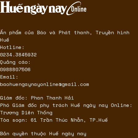
Ấn phẩm của Báo và Phát thanh, Truyền hình
Huế
Hotline:
0234.3845932
Quảng cáo:
0988807506
Email:
baohuengaynayonline@gmail.com
Giám đốc: Phan Thanh Hải
Phó Giám đốc phụ trách Huế ngày nay Online:
Trương Diên Thống
Tòa soạn: 61 Trần Thúc Nhẫn, TP.Huế
Bản quyền thuộc Huế ngày nay