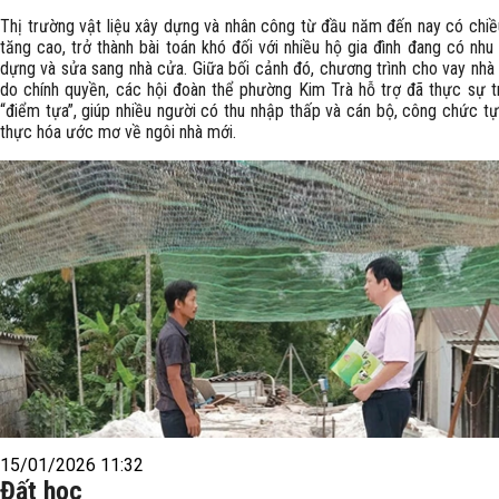
Thị trường vật liệu xây dựng và nhân công từ đầu năm đến nay có chi
tăng cao, trở thành bài toán khó đối với nhiều hộ gia đình đang có nhu
dựng và sửa sang nhà cửa. Giữa bối cảnh đó, chương trình cho vay nhà 
do chính quyền, các hội đoàn thể phường Kim Trà hỗ trợ đã thực sự t
“điểm tựa”, giúp nhiều người có thu nhập thấp và cán bộ, công chức tự 
thực hóa ước mơ về ngôi nhà mới.
15/01/2026 11:32
Đất học