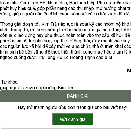
trồng nha đam… do Hội Nông dân, Hội Liên hiệp Phụ nữ triển kha
phát huy hiệu quả, góp phần nâng cao thu nhập, mở hướng phát tr
vững, giúp người dân ổn định cuộc sống và có cơ hội vươn lên là
“Trong giai đoạn tới, Kim Trà tiếp tục rà soát kỹ các nhóm hộ khó
nhất; trong đó, ưu tiên những trường hợp người già neo đơn, hộ 
còn sức lao động hay phụ thuộc hoàn toàn vào trợ cấp xã hội, để
phương án hỗ trợ phù hợp, kịp thời. Đồng thời, đẩy mạnh việc hu
các nguồn lực xã hội để xây mới và sửa chữa nhà ở; triển khai cá
hình sinh kế bền vững để thực hiện thành công mục tiêu giảm tỷ l
nghèo xuống dưới 1%”, ông Hồ Lê Hoàng Thịnh cho biết.
M
Từ khóa:
giúp người dân
an cư
phường Kim Trà
ĐÁNH GIÁ
Hãy trở thành người đầu tiên đánh giá cho bài viết này!