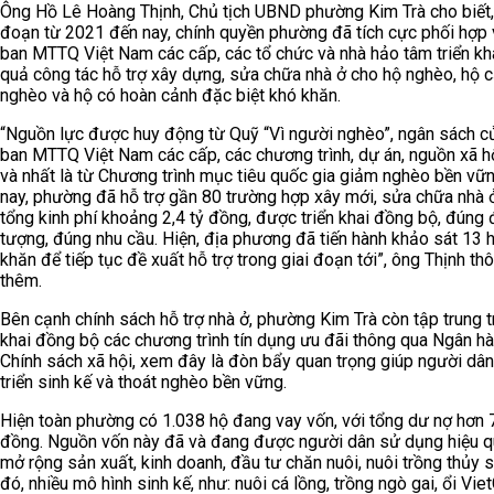
Ông Hồ Lê Hoàng Thịnh, Chủ tịch UBND phường Kim Trà cho biết,
đoạn từ 2021 đến nay, chính quyền phường đã tích cực phối hợp 
ban MTTQ Việt Nam các cấp, các tổ chức và nhà hảo tâm triển kha
quả công tác hỗ trợ xây dựng, sửa chữa nhà ở cho hộ nghèo, hộ 
nghèo và hộ có hoàn cảnh đặc biệt khó khăn.
“Nguồn lực được huy động từ Quỹ “Vì người nghèo”, ngân sách c
ban MTTQ Việt Nam các cấp, các chương trình, dự án, nguồn xã h
và nhất là từ Chương trình mục tiêu quốc gia giảm nghèo bền vữ
nay, phường đã hỗ trợ gần 80 trường hợp xây mới, sửa chữa nhà 
tổng kinh phí khoảng 2,4 tỷ đồng, được triển khai đồng bộ, đúng 
tượng, đúng nhu cầu. Hiện, địa phương đã tiến hành khảo sát 13 
khăn để tiếp tục đề xuất hỗ trợ trong giai đoạn tới”, ông Thịnh thô
thêm.
Bên cạnh chính sách hỗ trợ nhà ở, phường Kim Trà còn tập trung t
khai đồng bộ các chương trình tín dụng ưu đãi thông qua Ngân h
Chính sách xã hội, xem đây là đòn bẩy quan trọng giúp người dân
triển sinh kế và thoát nghèo bền vững.
Hiện toàn phường có 1.038 hộ đang vay vốn, với tổng dư nợ hơn 
đồng. Nguồn vốn này đã và đang được người dân sử dụng hiệu 
mở rộng sản xuất, kinh doanh, đầu tư chăn nuôi, nuôi trồng thủy s
đó, nhiều mô hình sinh kế, như: nuôi cá lồng, trồng ngò gai, ổi Vie