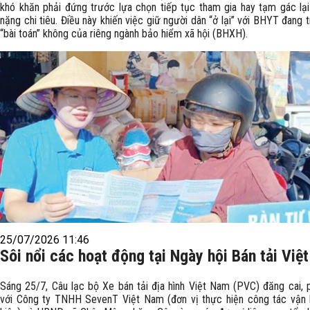
khó khăn phải đứng trước lựa chọn tiếp tục tham gia hay tạm gác lại
nặng chi tiêu. Điều này khiến việc giữ người dân “ở lại” với BHYT đang t
“bài toán” không của riêng ngành bảo hiểm xã hội (BHXH).
25/07/2026 11:46
Sôi nổi các hoạt động tại Ngày hội Bán tải Việ
Sáng 25/7, Câu lạc bộ Xe bán tải địa hình Việt Nam (PVC) đăng cai, 
với Công ty TNHH SevenT Việt Nam (đơn vị thực hiện công tác vận 