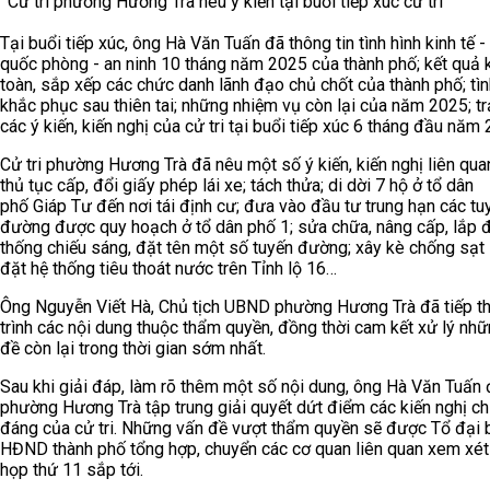
Cử tri phường Hương Trà nêu ý kiến tại buổi tiếp xúc cử tri
Tại buổi tiếp xúc, ông Hà Văn Tuấn đã thông tin tình hình kinh tế -
quốc phòng - an ninh 10 tháng năm 2025 của thành phố; kết quả 
toàn, sắp xếp các chức danh lãnh đạo chủ chốt của thành phố; tìn
khắc phục sau thiên tai; những nhiệm vụ còn lại của năm 2025; trả
các ý kiến, kiến nghị của cử tri tại buổi tiếp xúc 6 tháng đầu năm
Cử tri phường Hương Trà đã nêu một số ý kiến, kiến nghị liên qua
thủ tục cấp, đổi giấy phép lái xe; tách thửa; di dời 7 hộ ở tổ dân
phố Giáp Tư đến nơi tái định cư; đưa vào đầu tư trung hạn các tu
đường được quy hoạch ở tổ dân phố 1; sửa chữa, nâng cấp, lắp đ
thống chiếu sáng, đặt tên một số tuyến đường; xây kè chống sạt l
đặt hệ thống tiêu thoát nước trên Tỉnh lộ 16…
Ông Nguyễn Viết Hà, Chủ tịch UBND phường Hương Trà đã tiếp thu
trình các nội dung thuộc thẩm quyền, đồng thời cam kết xử lý nh
đề còn lại trong thời gian sớm nhất.
Sau khi giải đáp, làm rõ thêm một số nội dung, ông Hà Văn Tuấn 
phường Hương Trà tập trung giải quyết dứt điểm các kiến nghị ch
đáng của cử tri. Những vấn đề vượt thẩm quyền sẽ được Tổ đại 
HĐND thành phố tổng hợp, chuyển các cơ quan liên quan xem xét 
họp thứ 11 sắp tới.