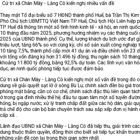
Cử tri xã Chân Mây - Lăng Cô kiến nghị nhiều vấn đề
Thay mặt Tổ đại biểu số 7 HĐND thành phố Huế, bà Trần Thị Kim
Phó Chủ tịch UBMTTQ Việt Nam TP. Huế, Chủ tịch Hội Liên hiệp 
TP. Huế đã thông tin một số tình hình kinh tế - xã hội, an ninh qu
10 tháng đầu năm 2025, phương hướng nhiệm vụ các tháng cuối
2025 của UBND thành phố. Cụ thể, lượng khách du lịch ước đạt g
triệu lượt, tăng 66% so với cùng kỳ; chỉ số sản xuất công nghiệp 
10 tăng 7,5%; thành phố cấp mới 41 dự án và điều chỉnh vốn 23 
với tổng vốn đăng ký hơn 31.496 tỷ đồng; thu ngân sách 10 thán
khoảng 11.800 tỷ đồng, bằng 92,5% dự toán. Các lĩnh vực văn hó
dục, an ninh quốc phòng tiếp tục được đảm bảo.
Cử tri xã Chân Mây - Lăng Cô kiến nghị một số vấn đề trong đó c
dung về giải quyết sạt lở ở sông Bù Lu; chính sách đền bù giá tro
phóng mặt bằng; cần có cơ chế, chính sách đặc thù liên quan tác
ở trong gia đình nhiều thế hệ; đầu tư quan tâm một số tuyến đườn
hỏng, bị ngập nước; xử lý tranh chấp đất giữa các hộ dân; giải qu
trả chế độ cho cán bộ bán chuyên trách sau sắp xếp đơn vị hành 
cấp xã…
Lãnh đạo UBND xã Chân Mây - Lăng Cô đã tiếp thu, giải trình các
dung thuộc thẩm quyền, đồng thời cho biết sẽ tiếp tục khẩn trươn
những vấn đề còn lại trong thời gian sớm nhất.