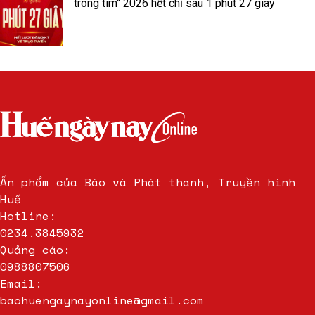
trong tim" 2026 hết chỉ sau 1 phút 27 giây
Ấn phẩm của Báo và Phát thanh, Truyền hình
Huế
Hotline:
0234.3845932
Quảng cáo:
0988807506
Email:
baohuengaynayonline@gmail.com