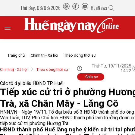
Thứ Bảy, 08/08/2026
HueNews
Trang chủ
Chính trị - Xã hội
Theo dòng thời sự
Thứ Tư, 19/11/2025
(
Chính trị - Xã hội
Theo dòng thời sự
14:22
Chia sẻ
Các tổ đại biểu HĐND TP. Huế:
Tiếp xúc cử tri ở phường Hươn
Trà, xã Chân Mây - Lăng Cô
HNN.VN - Ngày 19/11, Tổ đại biểu số 3 HĐND thành phố do ông
Văn Tuấn, TUV, Phó Chủ tịch HĐND thành phố làm trưởng đoàn c
tiếp xúc cử tri phường Hương Trà.
HĐND thành phố Huế lắng nghe ý kiến cử tri tại ph