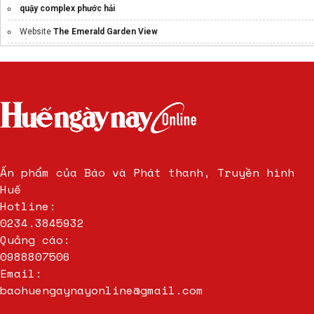
quậy complex phước hải
Website
The Emerald Garden View
Chính Sách bán hàng Sun Bạch Đằng
Ấn phẩm của Báo và Phát thanh, Truyền hình
Huế
Hotline:
0234.3845932
Quảng cáo:
0988807506
Email:
baohuengaynayonline@gmail.com