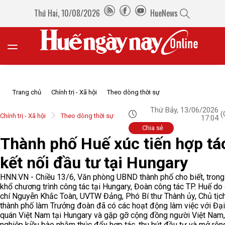
Thứ Hai, 10/08/2026
HueNews
Trang chủ
Chính trị - Xã hội
Theo dòng thời sự
Thứ Bảy, 13/06/2026
(
Chính trị - Xã hội
Theo dòng thời sự
17:04
Chia sẻ
Thành phố Huế xúc tiến hợp tá
kết nối đầu tư tại Hungary
HNN.VN - Chiều 13/6, Văn phòng UBND thành phố cho biết, trong
khổ chương trình công tác tại Hungary, Đoàn công tác TP. Huế do
chí Nguyễn Khắc Toàn, UVTW Đảng, Phó Bí thư Thành ủy, Chủ tị
thành phố làm Trưởng đoàn đã có các hoạt động làm việc với Đạ
quán Việt Nam tại Hungary và gặp gỡ cộng đồng người Việt Nam
nghiệp kiều bào nhằm thúc đẩy hợp tác, thu hút đầu tư và mở rộn