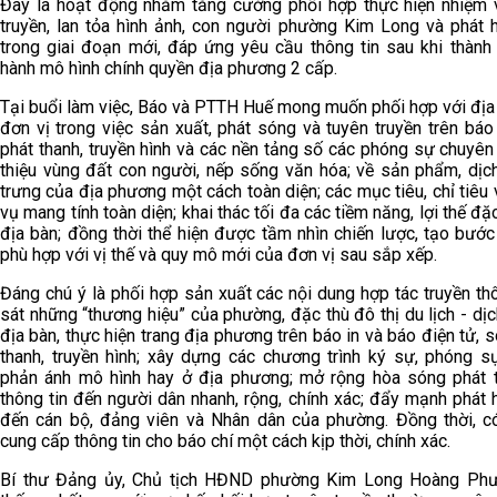
Đây là hoạt động nhằm tăng cường phối hợp thực hiện nhiệm 
truyền, lan tỏa hình ảnh, con người phường Kim Long và phát 
trong giai đoạn mới, đáp ứng yêu cầu thông tin sau khi thành
hành mô hình chính quyền địa phương 2 cấp.
Tại buổi làm việc, Báo và PTTH Huế mong muốn phối hợp với địa
đơn vị trong việc sản xuất, phát sóng và tuyên truyền trên báo
phát thanh, truyền hình và các nền tảng số các phóng sự chuyên
thiệu vùng đất con người, nếp sống văn hóa; về sản phẩm, dịc
trưng của địa phương một cách toàn diện; các mục tiêu, chỉ tiêu
vụ mang tính toàn diện; khai thác tối đa các tiềm năng, lợi thế đặ
địa bàn; đồng thời thể hiện được tầm nhìn chiến lược, tạo bướ
phù hợp với vị thế và quy mô mới của đơn vị sau sắp xếp.
Đáng chú ý là phối hợp sản xuất các nội dung hợp tác truyền t
sát những “thương hiệu” của phường, đặc thù đô thị du lịch - dị
địa bàn, thực hiện trang địa phương trên báo in và báo điện tử, 
thanh, truyền hình; xây dựng các chương trình ký sự, phóng sự
phản ánh mô hình hay ở địa phương; mở rộng hòa sóng phát 
thông tin đến người dân nhanh, rộng, chính xác; đẩy mạnh phát
đến cán bộ, đảng viên và Nhân dân của phường. Đồng thời, c
cung cấp thông tin cho báo chí một cách kịp thời, chính xác.
Bí thư Đảng ủy, Chủ tịch HĐND phường Kim Long Hoàng Ph