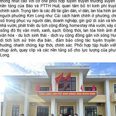
thống nhất cao với cơ chế phối hợp tuyên truyền thường xuyên 
nền tảng của Báo và PTTH Huế, quan tâm bố trí kinh phí truy
chính sách. Trọng tâm là các đề tài gần dân, vì dân, lan tỏa hình ả
người phường Kim Long như: Cải cách hành chính ở phường; ch
số trong phục vụ người dân, doanh nghiệp; gìn giữ di sản và k
nhà vườn; phát triển du lịch cộng đồng, homestay nhà vườn; xây
sống đô thị văn minh, xanh, sạch. Đồng thời, lan tỏa hình ảnh
văn hóa - du lịch sinh thái - dịch vụ cộng đồng gắn với sông H
di tích lịch sử trên địa bàn… đảm bảo công tác tuyên truyền
hướng, nhanh chóng, kịp thời, chính xác. Phối hợp tập huấn viết 
chụp ảnh, quay clip và các nền tảng số cho lực lượng của ph
Long.