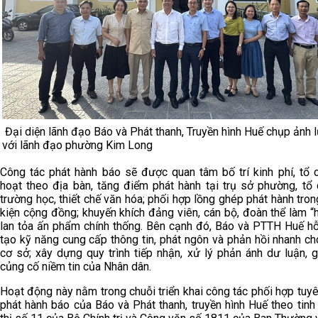
Đại diện lãnh đạo Báo và Phát thanh, Truyền hình Huế chụp ảnh 
với lãnh đạo phường Kim Long
Công tác phát hành báo sẽ được quan tâm bố trí kinh phí, tổ c
hoạt theo địa bàn, tăng điểm phát hành tại trụ sở phường, tổ 
trường học, thiết chế văn hóa; phối hợp lồng ghép phát hành tro
kiện cộng đồng; khuyến khích đảng viên, cán bộ, đoàn thể làm “
lan tỏa ấn phẩm chính thống. Bên cạnh đó, Báo và PTTH Huế hỗ
tạo kỹ năng cung cấp thông tin, phát ngôn và phản hồi nhanh c
cơ sở; xây dựng quy trình tiếp nhận, xử lý phản ánh dư luận, 
củng cố niềm tin của Nhân dân.
Hoạt động này nằm trong chuỗi triển khai công tác phối hợp tuyê
phát hành báo của Báo và Phát thanh, truyền hình Huế theo tinh