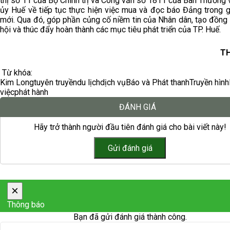
thị số 11 của Bộ Chính trị và Công văn số 1811 của Ban Thường
ủy Huế về tiếp tục thực hiện việc mua và đọc báo Đảng trong g
mới. Qua đó, góp phần củng cố niềm tin của Nhân dân, tạo đồng
hội và thúc đẩy hoàn thành các mục tiêu phát triển của TP. Huế.
TH
Từ khóa:
Kim Long
tuyên truyền
du lịch
dịch vụ
Báo và Phát thanh
Truyền hình
việc
phát hành
ĐÁNH GIÁ
Hãy trở thành người đầu tiên đánh giá cho bài viết này!
×
Thông báo
Bạn đã gửi đánh giá thành công.