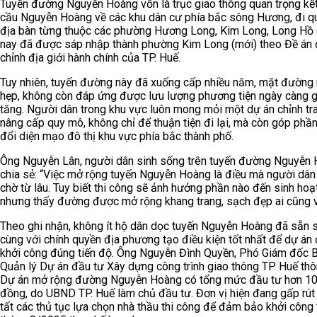
Tuyến đường Nguyễn Hoàng vốn là trục giao thông quan trọng kết
cầu Nguyễn Hoàng về các khu dân cư phía bắc sông Hương, đi q
địa bàn từng thuộc các phường Hương Long, Kim Long, Long Hồ 
nay đã được sáp nhập thành phường Kim Long (mới) theo Đề án 
chỉnh địa giới hành chính của TP. Huế.
Tuy nhiên, tuyến đường này đã xuống cấp nhiều năm, mặt đường
hẹp, không còn đáp ứng được lưu lượng phương tiện ngày càng g
tăng. Người dân trong khu vực luôn mong mỏi một dự án chỉnh tr
nâng cấp quy mô, không chỉ để thuận tiện đi lại, mà còn góp phần
đổi diện mạo đô thị khu vực phía bắc thành phố.
Ông Nguyễn Lân, người dân sinh sống trên tuyến đường Nguyễn
chia sẻ: “Việc mở rộng tuyến Nguyễn Hoàng là điều mà người dâ
chờ từ lâu. Tuy biết thi công sẽ ảnh hưởng phần nào đến sinh hoạt
nhưng thấy đường được mở rộng khang trang, sạch đẹp ai cũng v
Theo ghi nhận, không ít hộ dân dọc tuyến Nguyễn Hoàng đã sẵn 
cùng với chính quyền địa phương tạo điều kiện tốt nhất để dự án
khởi công đúng tiến độ. Ông Nguyễn Đình Quyền, Phó Giám đốc 
Quản lý Dự án đầu tư Xây dựng công trình giao thông TP. Huế thôn
Dự án mở rộng đường Nguyễn Hoàng có tổng mức đầu tư hơn 10
đồng, do UBND TP. Huế làm chủ đầu tư. Đơn vị hiện đang gấp rút
tất các thủ tục lựa chọn nhà thầu thi công để đảm bảo khởi công 