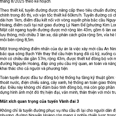
tháng 8/2025 theo kế hoạch.
Theo thiết kế, tuyến đường được nâng cấp theo tiêu chuẩn đườn
chính trong đô thị, với vận tốc thiết kế 60km/h. Tuyến đường có c
dài hơn 1km, điểm đầu kết nối với vòng xuyến phía bắc cầu Nguy
Hoàng, điểm cuối tại nút giao đường Lý Nam Đế (phường Kim Lon
Mặt cắt ngang tuyến đường được mở rộng lên 43m, gồm 6 làn xe
lưu thông, mỗi chiều 3 làn xe, dải phân cách giữa rộng 5m, vỉa hè
mỗi bên rộng 8,5m.
Một trong những điểm nhấn của dự án là việc xây mới cầu An Ni
bắc qua sông Bạch Yến thay thế cầu hiện trạng đã cũ kỹ, xuống c
mới có chiều dài gần 57m, rộng 43m, được thiết kế đồng bộ với 
đường Nguyễn Hoàng, đáp ứng yêu cầu mỹ quan, an toàn và năng
khai thác cho cả người và phương tiện.
Toàn tuyến được đầu tư đồng bộ hệ thống hạ tầng kỹ thuật gồm:
thoát nước, điện chiếu sáng, cây xanh, hệ thống an toàn giao thôn
đại. Điều này không chỉ đảm bảo tính đồng bộ, mà còn góp phần
dựng hình ảnh một đô thị hiện đại, văn minh, thân thiện với môi tr
Mắt xích quan trọng của tuyến Vành đai 3
Không chỉ là tuyến đường phục vụ nhu cầu đi lại cho người dân đ
phương, đường Nguyễn Hoàng còn mang ý nghĩa chiến lược tron