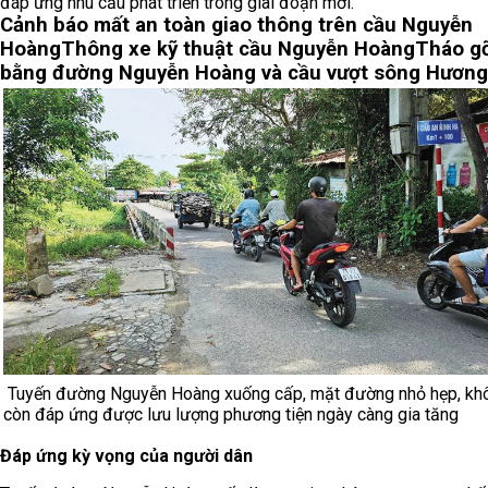
đáp ứng nhu cầu phát triển trong giai đoạn mới.
Cảnh báo mất an toàn giao thông trên cầu Nguyễn
Hoàng
Thông xe kỹ thuật cầu Nguyễn Hoàng
Tháo g
bằng đường Nguyễn Hoàng và cầu vượt sông Hương
Tuyến đường Nguyễn Hoàng xuống cấp, mặt đường nhỏ hẹp, kh
còn đáp ứng được lưu lượng phương tiện ngày càng gia tăng
Đáp ứng kỳ vọng của người dân