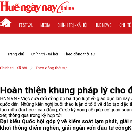
FESTIVAL
MEDIA
CHÍNH TRỊ - XÃ HỘI
HUE NEWS
KINH TẾ
Trang chủ
Chính trị - Xã hội
Theo dòng thời sự
Chính trị - Xã hội
Theo dòng thời sự
Hoàn thiện khung pháp lý cho đ
HNN.VN - Việc sửa đổi đồng bộ ba đạo luật về giáo dục lần này 
quốc dân. Những kiến nghị buổi thảo luận ở tổ 6 về đào tạo đặc th
tạo giữa đại học - cao đẳng, được kỳ vọng sẽ giúp cơ quan soạn 
xét, thông qua trong kỳ họp tới.
Đại biểu Quốc hội góp ý về kiểm soát lạm phát, giải
khơi thông điểm nghẽn, giải ngân vốn đầu tư công
K