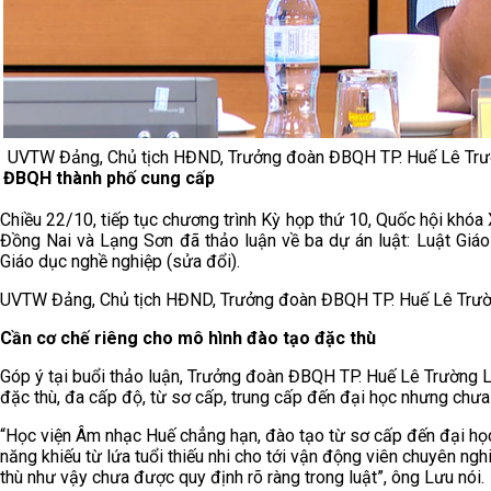
UVTW Đảng, Chủ tịch HĐND, Trưởng đoàn ĐBQH TP. Huế Lê Trường
ĐBQH thành phố cung cấp
Chiều 22/10, tiếp tục chương trình Kỳ họp thứ 10, Quốc hội khóa
Đồng Nai và Lạng Sơn đã thảo luận về ba dự án luật: Luật Giáo
Giáo dục nghề nghiệp (sửa đổi).
UVTW Đảng, Chủ tịch HĐND, Trưởng đoàn ĐBQH TP. Huế Lê Trường 
Cần cơ chế riêng cho mô hình đào tạo đặc thù
Góp ý tại buổi thảo luận, Trưởng đoàn ĐBQH TP. Huế Lê Trường L
đặc thù, đa cấp độ, từ sơ cấp, trung cấp đến đại học nhưng chưa 
“Học viện Âm nhạc Huế chẳng hạn, đào tạo từ sơ cấp đến đại học. 
năng khiếu từ lứa tuổi thiếu nhi cho tới vận động viên chuyên ng
thù như vậy chưa được quy định rõ ràng trong luật”, ông Lưu nói.