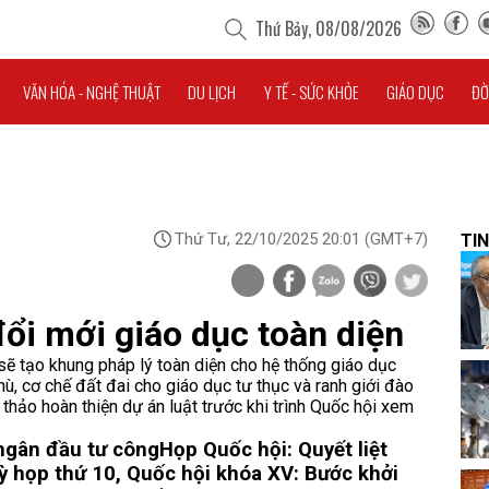
Thứ Bảy, 08/08/2026
VĂN HÓA - NGHỆ THUẬT
DU LỊCH
Y TẾ - SỨC KHỎE
GIÁO DỤC
ĐỜ
Thứ Tư, 22/10/2025 20:01
(GMT+7)
TIN
ổi mới giáo dục toàn diện
sẽ tạo khung pháp lý toàn diện cho hệ thống giáo dục
ù, cơ chế đất đai cho giáo dục tư thục và ranh giới đào
thảo hoàn thiện dự án luật trước khi trình Quốc hội xem
 ngân đầu tư công
Họp Quốc hội: Quyết liệt
ỳ họp thứ 10, Quốc hội khóa XV: Bước khởi