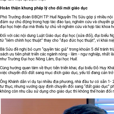
Hoàn thiện khung pháp lý cho đổi mới giáo dục
Phó Trưởng đoàn ĐBQH TP. Huế Nguyễn Thị Sửu góp ý nhiều nội d
đảm sự chủ động trong hợp tác đào tạo, nghiên cứu và chuyển gi
đại học hiện đại mà thiếu tự chủ về nghiên cứu và hợp tác khoa h
Đối với các nội dung Luật Giáo dục đại học (sửa đổi), đại biểu 
từ “liêm chính học thuật” thay cho “đạo đức học thuật”, vì khái 
Bà Sửu đề nghị bỏ cụm “quyền tác giả” trong khoản 5 để tránh trùn
sách ưu tiên phát triển các ngành nông - lâm - ngư nghiệp, nhất 
như Trường Đại học Nông Lâm, Đại học Huế.
Cùng hướng quan tâm về thực tiễn triển khai, đại biểu Đỗ Huy K
việc chuyển đổi đất sang mục đích giáo dục, yếu tố đang cản trở 
Ông Khánh dẫn ví dụ tại nhiều địa phương, nhà đầu tư có sẵn 1-
tư thục, nhưng vướng quy định chuyển đổi sang “đất giáo dục” ph
không còn nhu cầu sử dụng cho giáo dục thì không thể hoàn đổi 