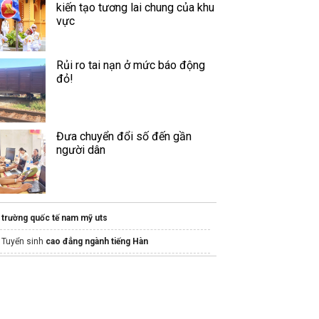
kiến tạo tương lai chung của khu
vực
Rủi ro tai nạn ở mức báo động
đỏ!
Đưa chuyển đổi số đến gần
người dân
trường quốc tế nam mỹ uts
Tuyển sinh
cao đẳng ngành tiếng Hàn
Gia sư AP
Nhân Đức
trung tâm gia sư
uy tín hàng đầu TPHCM
ets 2026