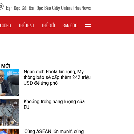
Bạn Đọc Gửi Bài
Đọc Báo Giấy Online
HueNews
I SỐNG
THỂ THAO
THẾ GIỚI
BẠN ĐỌC
 MỚI
Ngăn dịch Ebola lan rộng, Mỹ
thông báo sẽ cấp thêm 242 triệu
USD để ứng phó
Khoảng trống năng lượng của
EU
'Cùng ASEAN lớn mạnh', cùng