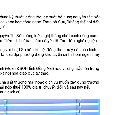
ung kỹ thuật, đồng thời đề xuất bổ sung nguyên tắc bảo
ao khoa học công nghệ. Theo bà Sửu, “không thể nói đến
ọc”.
Nguyễn Thị Sửu cũng kiến nghị thống nhất cách dùng cụm
niệm “liêm chính” bao hàm cả yếu tố đạo đức nghề nghiệp.
g với Luật Sở hữu trí tuệ, đồng thời lưu ý cần có chính
là tại các địa phương đang khó tuyển sinh nhóm ngành này
hánh (Đoàn ĐBQH tỉnh Đồng Nai) nêu vướng mắc lớn trong
xã hội hóa giáo dục tư thục.
 2 ha đất thương mại hoặc dịch vụ muốn xây dựng trường
ải nộp thuế 100% giá trị chuyển đổi, và sau này nếu
mục đích cũ.