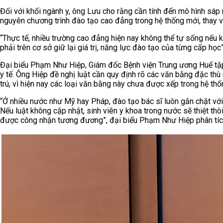
Đối với khối ngành y, ông Lưu cho rằng cần tính đến mô hình sá
nguyên chương trình đào tạo cao đẳng trong hệ thống mới, thay v
“Thực tế, nhiều trường cao đẳng hiện nay không thể tự sống nếu 
phải trên cơ sở giữ lại giá trị, năng lực đào tạo của từng cấp học
Đại biểu Phạm Như Hiệp, Giám đốc Bệnh viện Trung ương Huế tập 
y tế. Ông Hiệp đề nghị luật cần quy định rõ các văn bằng đặc thù 
trú, vì hiện nay các loại văn bằng này chưa được xếp trong hệ th
“Ở nhiều nước như Mỹ hay Pháp, đào tạo bác sĩ luôn gắn chặt với 
Nếu luật không cập nhật, sinh viên y khoa trong nước sẽ thiệt thò
được công nhận tương đương”, đại biểu Phạm Như Hiệp phân tíc