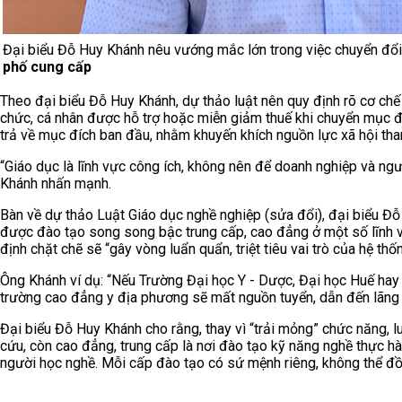
Đại biểu Đỗ Huy Khánh nêu vướng mắc lớn trong việc chuyển đổ
phố cung cấp
Theo đại biểu Đỗ Huy Khánh, dự thảo luật nên quy định rõ cơ chế
chức, cá nhân được hỗ trợ hoặc miễn giảm thuế khi chuyển mục đí
trả về mục đích ban đầu, nhằm khuyến khích nguồn lực xã hội tha
“Giáo dục là lĩnh vực công ích, không nên để doanh nghiệp và ng
Khánh nhấn mạnh.
Bàn về dự thảo Luật Giáo dục nghề nghiệp (sửa đổi), đại biểu Đ
được đào tạo song song bậc trung cấp, cao đẳng ở một số lĩnh v
định chặt chẽ sẽ “gây vòng luẩn quẩn, triệt tiêu vai trò của hệ th
Ông Khánh ví dụ: “Nếu Trường Đại học Y - Dược, Đại học Huế hay 
trường cao đẳng y địa phương sẽ mất nguồn tuyển, dẫn đến lãng p
Đại biểu Đỗ Huy Khánh cho rằng, thay vì “trải mỏng” chức năng, l
cứu, còn cao đẳng, trung cấp là nơi đào tạo kỹ năng nghề thực h
người học nghề. Mỗi cấp đào tạo có sứ mệnh riêng, không thể đồ