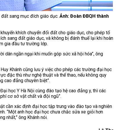
i đất sang mục đích giáo dục.
Ảnh: Đoàn ĐBQH thành
 khuyến khích chuyển đổi đất cho giáo dục, cho phép tổ
ch sang đất giáo dục, và không bị đánh thuế lại khi hoàn
m gia đầu tư trường lớp.
ười dân ngần ngại khi muốn góp sức xã hội hóa”, ông
ỗ Huy Khánh cũng lưu ý việc cho phép các trường đại học
ực đặc thù như nghệ thuật và thể thao, nếu không quy
ống cao đẳng chuyên biệt”.
Đại học Y Hà Nội cùng đào tạo hệ cao đẳng y, thì các
hí cơ sở vật chất và đội ngũ”.
uật cần xác định đại học tập trung vào đào tạo và nghiên
ành. “Một anh học đại học chưa chắc sửa xe giỏi hơn
ng nhất,” ông Khánh nói.