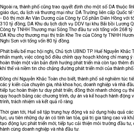
Ngoài ra, thành phố cũng trao quyết định cho một số DA thuộc lĩ
giáo dục, du lịch và thương mại như: DA Trường liên cấp Quốc tế 
- Đô thị mới An Vân Dương của Công ty Cổ phần Diên Hồng với t
310 tỷ đồng; DA Khu du lịch dịch vụ DDV tại khu Bãi bồi Lương 
Công ty TNHH Thương mại Sông Thơ đầu tư với tổng vốn 268 tỷ
DA Khu chợ thương mại thị trấn Khe Tre của Công ty TNHH Hươn
Nghi Sơn với tổng vốn 80 tỷ đồng.
Phát biểu bế mạc hội nghị, Chủ tịch UBND TP. Huế Nguyễn Khắc 
nhấn mạnh, việc công bố điều chỉnh quy hoạch không chỉ mang ý 
hoàn thiện một văn bản định hướng phát triển mà còn tạo thêm đ
khí thế và niềm tin cho chặng đường phát triển mới của thành phố
Đồng chí Nguyễn Khắc Toàn cho biết, thành phố sẽ nghiêm túc tiế
các ý kiến của chuyên gia, nhà khoa học, doanh nghiệp và nhà đầ
tiếp tục hoàn thiện tư duy phát triển; đồng thời nhanh chóng cụ th
quy hoạch bằng các chương trình, dự án và kế hoạch hành động v
trình, trách nhiệm và kết quả rõ ràng.
Thời gian tới, Huế sẽ tập trung huy động và sử dụng hiệu quả cá
lực, ưu tiên những dự án có tính lan tỏa, giá trị gia tăng cao và k
tạo động lực phát triển mới; tiếp tục cải thiện môi trường đầu tư,
hành cùng doanh nghiệp và nhà đầu tư.