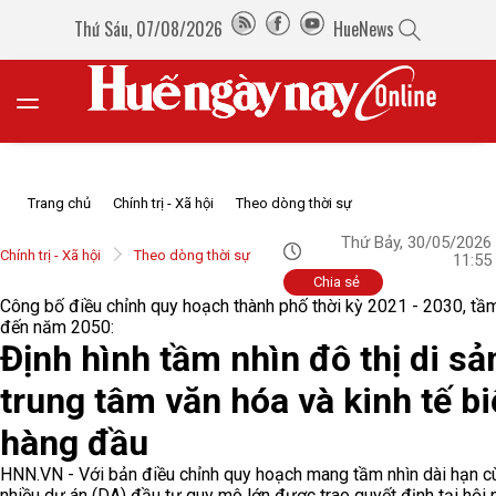
Thứ Sáu, 07/08/2026
HueNews
Trang chủ
Chính trị - Xã hội
Theo dòng thời sự
Thứ Bảy, 30/05/2026
Chính trị - Xã hội
Theo dòng thời sự
11:55
Chia sẻ
Công bố điều chỉnh quy hoạch thành phố thời kỳ 2021 - 2030, tầ
đến năm 2050:
Định hình tầm nhìn đô thị di sả
trung tâm văn hóa và kinh tế b
hàng đầu
HNN.VN - Với bản điều chỉnh quy hoạch mang tầm nhìn dài hạn c
nhiều dự án (DA) đầu tư quy mô lớn được trao quyết định tại hội 