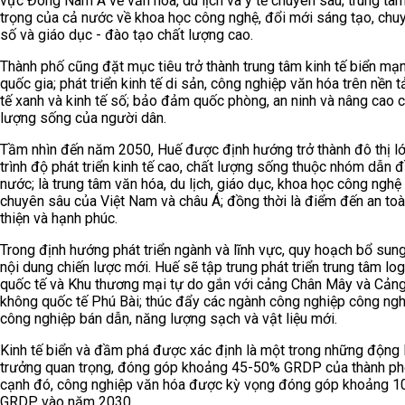
vực Đông Nam Á về văn hóa, du lịch và y tế chuyên sâu; trung tâ
trọng của cả nước về khoa học công nghệ, đổi mới sáng tạo, chu
số và giáo dục - đào tạo chất lượng cao.
Thành phố cũng đặt mục tiêu trở thành trung tâm kinh tế biển mạ
quốc gia; phát triển kinh tế di sản, công nghiệp văn hóa trên nền t
tế xanh và kinh tế số; bảo đảm quốc phòng, an ninh và nâng cao 
lượng sống của người dân.
Tầm nhìn đến năm 2050, Huế được định hướng trở thành đô thị l
trình độ phát triển kinh tế cao, chất lượng sống thuộc nhóm dẫn 
nước; là trung tâm văn hóa, du lịch, giáo dục, khoa học công nghệ 
chuyên sâu của Việt Nam và châu Á; đồng thời là điểm đến an toà
thiện và hạnh phúc.
Trong định hướng phát triển ngành và lĩnh vực, quy hoạch bổ sung
nội dung chiến lược mới. Huế sẽ tập trung phát triển trung tâm log
quốc tế và Khu thương mại tự do gắn với cảng Chân Mây và Cản
không quốc tế Phú Bài; thúc đẩy các ngành công nghiệp công ngh
công nghiệp bán dẫn, năng lượng sạch và vật liệu mới.
Kinh tế biển và đầm phá được xác định là một trong những động 
trưởng quan trọng, đóng góp khoảng 45-50% GRDP của thành ph
cạnh đó, công nghiệp văn hóa được kỳ vọng đóng góp khoảng 
GRDP vào năm 2030.