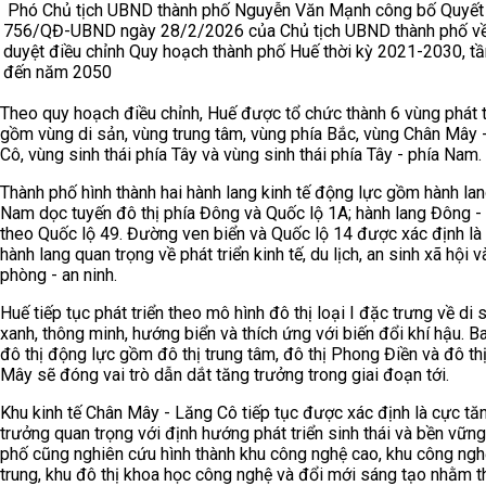
Phó Chủ tịch UBND thành phố Nguyễn Văn Mạnh công bố Quyết
756/QĐ-UBND ngày 28/2/2026 của Chủ tịch UBND thành phố v
duyệt điều chỉnh Quy hoạch thành phố Huế thời kỳ 2021-2030, t
đến năm 2050
Theo quy hoạch điều chỉnh, Huế được tổ chức thành 6 vùng phát t
gồm vùng di sản, vùng trung tâm, vùng phía Bắc, vùng Chân Mây 
Cô, vùng sinh thái phía Tây và vùng sinh thái phía Tây - phía Nam.
Thành phố hình thành hai hành lang kinh tế động lực gồm hành lan
Nam dọc tuyến đô thị phía Đông và Quốc lộ 1A; hành lang Đông -
theo Quốc lộ 49. Đường ven biển và Quốc lộ 14 được xác định là
hành lang quan trọng về phát triển kinh tế, du lịch, an sinh xã hội 
phòng - an ninh.
Huế tiếp tục phát triển theo mô hình đô thị loại I đặc trưng về di 
xanh, thông minh, hướng biển và thích ứng với biến đổi khí hậu. 
đô thị động lực gồm đô thị trung tâm, đô thị Phong Điền và đô th
Mây sẽ đóng vai trò dẫn dắt tăng trưởng trong giai đoạn tới.
Khu kinh tế Chân Mây - Lăng Cô tiếp tục được xác định là cực tă
trưởng quan trọng với định hướng phát triển sinh thái và bền vững
phố cũng nghiên cứu hình thành khu công nghệ cao, khu công ngh
trung, khu đô thị khoa học công nghệ và đổi mới sáng tạo nhằm t