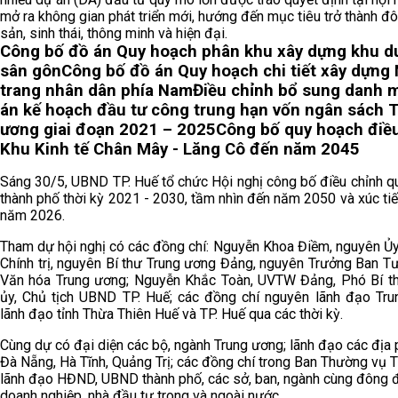
mở ra không gian phát triển mới, hướng đến mục tiêu trở thành đô 
sản, sinh thái, thông minh và hiện đại.
Công bố đồ án Quy hoạch phân khu xây dựng khu du
sân gôn
Công bố đồ án Quy hoạch chi tiết xây dựng
trang nhân dân phía Nam
Điều chỉnh bổ sung danh 
án kế hoạch đầu tư công trung hạn vốn ngân sách 
ương giai đoạn 2021 – 2025
Công bố quy hoạch điề
Khu Kinh tế Chân Mây - Lăng Cô đến năm 2045
Sáng 30/5, UBND TP. Huế tổ chức Hội nghị công bố điều chỉnh q
thành phố thời kỳ 2021 - 2030, tầm nhìn đến năm 2050 và xúc ti
năm 2026.
Tham dự hội nghị có các đồng chí: Nguyễn Khoa Điềm, nguyên Ủy
Chính trị, nguyên Bí thư Trung ương Đảng, nguyên Trưởng Ban T
Văn hóa Trung ương; Nguyễn Khắc Toàn, UVTW Đảng, Phó Bí t
ủy, Chủ tịch UBND TP. Huế; các đồng chí nguyên lãnh đạo Tru
lãnh đạo tỉnh Thừa Thiên Huế và TP. Huế qua các thời kỳ.
Cùng dự có đại diện các bộ, ngành Trung ương; lãnh đạo các địa
Đà Nẵng, Hà Tĩnh, Quảng Trị; các đồng chí trong Ban Thường vụ T
lãnh đạo HĐND, UBND thành phố, các sở, ban, ngành cùng đông 
doanh nghiệp, nhà đầu tư trong và ngoài nước.