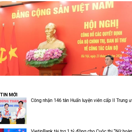
TIN MỚI
Công nhận 146 tân Huấn luyện viên cấp II Trung 
VietinBank tài trợ 1 tỷ đồng cho Cuộc thi “Nữ hoà