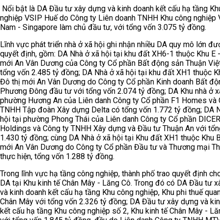
Nổi bật là DA Đầu tư xây dựng và kinh doanh kết cấu hạ tầng Kh
nghiệp VSIP Huế do Công ty Liên doanh TNHH Khu công nghiệp 
Nam - Singapore làm chủ đầu tư, với tổng vốn 3.075 tỷ đồng.
Lĩnh vực phát triển nhà ở xã hội ghi nhận nhiều DA quy mô lớn đư
quyết định, gồm: DA Nhà ở xã hội tại khu đất XH6-1 thuộc Khu E -
mới An Vân Dương của Công ty Cổ phần Bất động sản Thuận Việt
tổng vốn 2.485 tỷ đồng; DA Nhà ở xã hội tại khu đất XH1 thuộc K
Đô thị mới An Vân Dương do Công ty Cổ phần Kinh doanh Bất độ
Phương Đông đầu tư với tổng vốn 2.074 tỷ đồng; DA Khu nhà ở xã
phường Hương An của Liên danh Công ty Cổ phần F1 Homes và 
TNHH Tập đoàn Xây dựng Delta có tổng vốn 1.772 tỷ đồng; DA N
hội tại phường Phong Thái của Liên danh Công ty Cổ phần DICE
Holdings và Công ty TNHH Xây dựng và Đầu tư Thuận An với tổn
1.430 tỷ đồng; cùng DA Nhà ở xã hội tại Khu đất XH1 thuộc Khu B
mới An Vân Dương do Công ty Cổ phần Đầu tư và Thương mại T
thực hiện, tổng vốn 1.288 tỷ đồng.
Trong lĩnh vực hạ tầng công nghiệp, thành phố trao quyết định ch
DA tại Khu kinh tế Chân Mây - Lăng Cô. Trong đó có DA Đầu tư 
và kinh doanh kết cấu hạ tầng Khu công nghiệp, Khu phi thuế qua
Chân Mây với tổng vốn 2.326 tỷ đồng; DA Đầu tư xây dựng và ki
kết cấu hạ tầng Khu công nghiệp số 2, Khu kinh tế Chân Mây - L