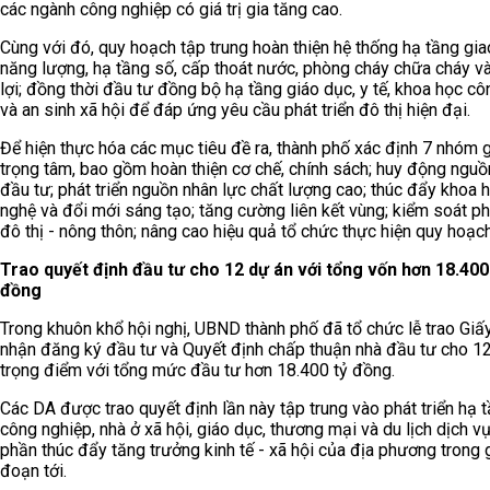
các ngành công nghiệp có giá trị gia tăng cao.
Cùng với đó, quy hoạch tập trung hoàn thiện hệ thống hạ tầng gia
năng lượng, hạ tầng số, cấp thoát nước, phòng cháy chữa cháy v
lợi; đồng thời đầu tư đồng bộ hạ tầng giáo dục, y tế, khoa học c
và an sinh xã hội để đáp ứng yêu cầu phát triển đô thị hiện đại.
Để hiện thực hóa các mục tiêu đề ra, thành phố xác định 7 nhóm 
trọng tâm, bao gồm hoàn thiện cơ chế, chính sách; huy động nguồ
đầu tư; phát triển nguồn nhân lực chất lượng cao; thúc đẩy khoa 
nghệ và đổi mới sáng tạo; tăng cường liên kết vùng; kiểm soát phá
đô thị - nông thôn; nâng cao hiệu quả tổ chức thực hiện quy hoạch
Trao quyết định đầu tư cho 12 dự án với tổng vốn hơn 18.400
đồng
Trong khuôn khổ hội nghị, UBND thành phố đã tổ chức lễ trao Gi
nhận đăng ký đầu tư và Quyết định chấp thuận nhà đầu tư cho 1
trọng điểm với tổng mức đầu tư hơn 18.400 tỷ đồng.
Các DA được trao quyết định lần này tập trung vào phát triển hạ 
công nghiệp, nhà ở xã hội, giáo dục, thương mại và du lịch dịch v
phần thúc đẩy tăng trưởng kinh tế - xã hội của địa phương trong g
đoạn tới.