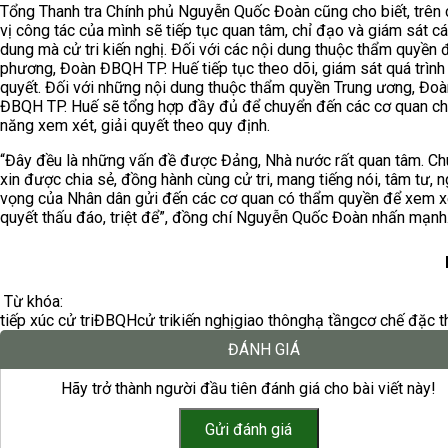
Tổng Thanh tra Chính phủ Nguyễn Quốc Đoàn cũng cho biết, trên
vị công tác của mình sẽ tiếp tục quan tâm, chỉ đạo và giám sát cá
dung mà cử tri kiến nghị. Đối với các nội dung thuộc thẩm quyền 
phương, Đoàn ĐBQH TP. Huế tiếp tục theo dõi, giám sát quá trình 
quyết. Đối với những nội dung thuộc thẩm quyền Trung ương, Đoà
ĐBQH TP. Huế sẽ tổng hợp đầy đủ để chuyển đến các cơ quan c
năng xem xét, giải quyết theo quy định.
“Đây đều là những vấn đề được Đảng, Nhà nước rất quan tâm. Ch
xin được chia sẻ, đồng hành cùng cử tri, mang tiếng nói, tâm tư, 
vọng của Nhân dân gửi đến các cơ quan có thẩm quyền để xem xé
quyết thấu đáo, triệt để”, đồng chí Nguyễn Quốc Đoàn nhấn mạnh
Từ khóa:
tiếp xúc cử tri
ĐBQH
cử tri
kiến nghị
giao thông
hạ tầng
cơ chế đặc t
ĐÁNH GIÁ
Hãy trở thành người đầu tiên đánh giá cho bài viết này!