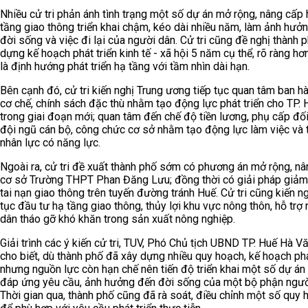
Nhiều cử tri phản ánh tình trạng một số dự án mở rộng, nâng cấp 
tầng giao thông triển khai chậm, kéo dài nhiều năm, làm ảnh hưở
đời sống và việc đi lại của người dân. Cử tri cũng đề nghị thành 
dựng kế hoạch phát triển kinh tế - xã hội 5 năm cụ thể, rõ ràng hơn
là định hướng phát triển hạ tầng với tầm nhìn dài hạn.
Bên cạnh đó, cử tri kiến nghị Trung ương tiếp tục quan tâm ban h
cơ chế, chính sách đặc thù nhằm tạo động lực phát triển cho TP. 
trong giai đoạn mới; quan tâm đến chế độ tiền lương, phụ cấp đối
đội ngũ cán bộ, công chức cơ sở nhằm tạo động lực làm việc và 
nhân lực có năng lực.
Ngoài ra, cử tri đề xuất thành phố sớm có phương án mở rộng, n
cơ sở Trường THPT Phan Đăng Lưu; đồng thời có giải pháp giảm
tai nạn giao thông trên tuyến đường tránh Huế. Cử tri cũng kiến ng
tục đầu tư hạ tầng giao thông, thủy lợi khu vực nông thôn, hỗ trợ
dân tháo gỡ khó khăn trong sản xuất nông nghiệp.
Giải trình các ý kiến cử tri, TUV, Phó Chủ tịch UBND TP. Huế Hà V
cho biết, dù thành phố đã xây dựng nhiều quy hoạch, kế hoạch phá
nhưng nguồn lực còn hạn chế nên tiến độ triển khai một số dự án
đáp ứng yêu cầu, ảnh hưởng đến đời sống của một bộ phận ngườ
Thời gian qua, thành phố cũng đã rà soát, điều chỉnh một số quy 