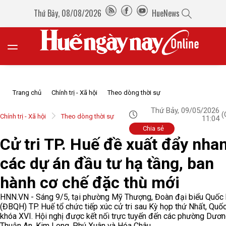
Thứ Bảy, 08/08/2026
HueNews
Trang chủ
Chính trị - Xã hội
Theo dòng thời sự
Thứ Bảy, 09/05/2026
(
Chính trị - Xã hội
Theo dòng thời sự
11:04
Chia sẻ
Cử tri TP. Huế đề xuất đẩy nha
các dự án đầu tư hạ tầng, ban
hành cơ chế đặc thù mới
HNN.VN - Sáng 9/5, tại phường Mỹ Thượng, Đoàn đại biểu Quốc 
(ĐBQH) TP. Huế tổ chức tiếp xúc cử tri sau Kỳ họp thứ Nhất, Quốc
khóa XVI. Hội nghị được kết nối trực tuyến đến các phường Dươn
Thuận An, Kim Long, Phú Xuân và Hóa Châu.