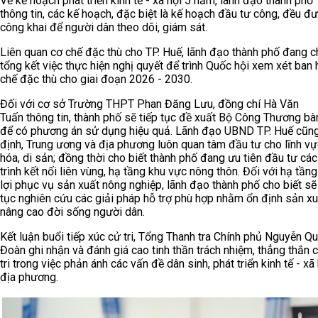
Về kế hoạch phát triển kinh tế - xã hội 5 năm, lãnh đạo thành phố
thông tin, các kế hoạch, đặc biệt là kế hoạch đầu tư công, đều đ
công khai để người dân theo dõi, giám sát.
Liên quan cơ chế đặc thù cho TP. Huế, lãnh đạo thành phố đang c
tổng kết việc thực hiện nghị quyết để trình Quốc hội xem xét ban
chế đặc thù cho giai đoạn 2026 - 2030.
Đối với cơ sở Trường THPT Phan Đăng Lưu, đồng chí Hà Văn
Tuấn thông tin, thành phố sẽ tiếp tục đề xuất Bộ Công Thương bà
để có phương án sử dụng hiệu quả. Lãnh đạo UBND TP. Huế cũn
định, Trung ương và địa phương luôn quan tâm đầu tư cho lĩnh v
hóa, di sản; đồng thời cho biết thành phố đang ưu tiên đầu tư cá
trình kết nối liên vùng, hạ tầng khu vực nông thôn. Đối với hạ tầng
lợi phục vụ sản xuất nông nghiệp, lãnh đạo thành phố cho biết sẽ
tục nghiên cứu các giải pháp hỗ trợ phù hợp nhằm ổn định sản xu
nâng cao đời sống người dân.
Kết luận buổi tiếp xúc cử tri, Tổng Thanh tra Chính phủ Nguyễn Q
Đoàn ghi nhận và đánh giá cao tinh thần trách nhiệm, thẳng thắn 
tri trong việc phản ánh các vấn đề dân sinh, phát triển kinh tế - xã 
địa phương.