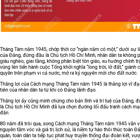
Tháng Tám năm 1945, chớp thời cơ “ngàn năm có một,” dưới sự 
của Đảng, đứng đầu là Chủ tịch Hồ Chí Minh, nhân dân ta không p
giàu nghèo, giai tầng, không phân biệt tôn giáo, xu hướng chính trị
vùng lên tiến hành cuộc Tổng khởi nghĩa “long trời, lở đất,” giành 
quyền trên phạm vi cả nước, mở ra kỷ nguyên mới cho đất nước.
Thắng lợi của Cách mạng Tháng Tám năm 1945 là thắng lợi vĩ đạ
tiên của nhân dân ta từ khi có Đảng lãnh đạo.
Thắng lợi ấy cũng minh chứng cho bản lĩnh và trí tuệ của Ðảng, 
là Chủ tịch Hồ Chí Minh đã lựa chọn đường lối đấu tranh cách m
đắn.
80 năm đã trôi qua, song Cách mạng Tháng Tám năm 1945 vẫn v
nguyên tầm vóc và giá trị lịch sử, là niềm tự hào thôi thúc toàn Đ
quân, toàn dân ta tiếp tục phát huy truyền thống đại đoàn kết, vư