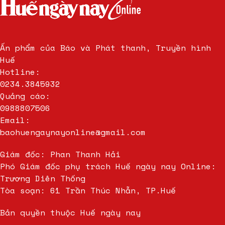
Ấn phẩm của Báo và Phát thanh, Truyền hình
Huế
Hotline:
0234.3845932
Quảng cáo:
0988807506
Email:
baohuengaynayonline@gmail.com
Giám đốc: Phan Thanh Hải
Phó Giám đốc phụ trách Huế ngày nay Online:
Trương Diên Thống
Tòa soạn: 61 Trần Thúc Nhẫn, TP.Huế
Bản quyền thuộc Huế ngày nay