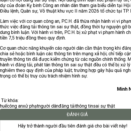
dự của đoàn Kỵ binh Công an nhân dân tham gia biểu diễn tại Hội
Điều lệnh, Quân sự, Võ thuật khu vực II năm 2026 tổ chức tại TP. 
Làm việc với cơ quan công an, P.C.H. đã thừa nhận hành vi vi phạ
thức việc đăng tải thông tin sai sự thật, đồng thời tự nguyện gỡ 
dung bình luận. Với hành vi trên, P.C.H. bị xử phạt vi phạm hành c
tiền 7,5 triệu đồng theo quy định.
Cơ quan chức năng khuyến cáo người dân cần thận trọng khi đăng
chia sẻ hoặc bình luận các thông tin trên mạng xã hội; chỉ tiếp cận
truyền thông tin đã được kiểm chứng từ các nguồn chính thống. 
hành vi đăng tải, phát tán thông tin sai sự thật đều có thể bị xử lý
nghiêm theo quy định của pháp luật; trường hợp gây hậu quả ng
trọng có thể bị truy cứu trách nhiệm hình sự.
Minh 
Từ khóa:
huế
công an
xử phạt
người dân
đăng tải
thông tin
sai sự thật
ĐÁNH GIÁ
Hãy trở thành người đầu tiên đánh giá cho bài viết này!