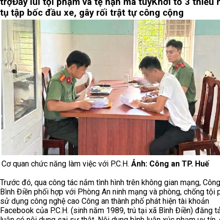
trợ
Đẩy lùi tội phạm và tệ nạn ma túy
Khởi tố 3 thiếu 
tụ tập bốc đầu xe, gây rối trật tự công cộng
Cơ quan chức năng làm việc với P.C.H.
Ảnh: Công an TP. Huế
Trước đó, qua công tác nắm tình hình trên không gian mạng, Công
Bình Điền phối hợp với Phòng An ninh mạng và phòng, chống tội
sử dụng công nghệ cao Công an thành phố phát hiện tài khoản
Facebook của P.C.H. (sinh năm 1989, trú tại xã Bình Điền) đăng tả
luận có nội dung sai sự thật. Nội dung bình luận xúc phạm uy tín,