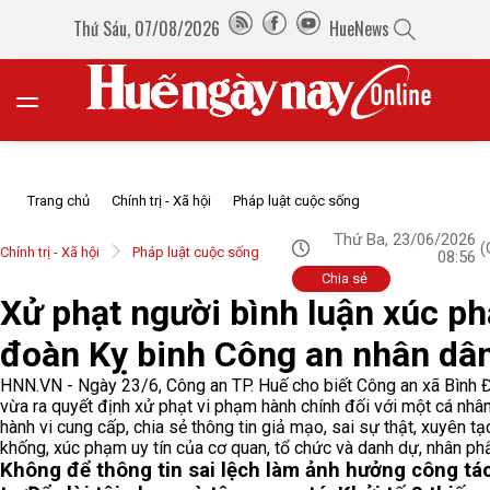
Thứ Sáu, 07/08/2026
HueNews
Trang chủ
Chính trị - Xã hội
Pháp luật cuộc sống
Thứ Ba, 23/06/2026
(
Chính trị - Xã hội
Pháp luật cuộc sống
08:56
Chia sẻ
Xử phạt người bình luận xúc p
đoàn Kỵ binh Công an nhân dâ
HNN.VN - Ngày 23/6, Công an TP. Huế cho biết Công an xã Bình 
vừa ra quyết định xử phạt vi phạm hành chính đối với một cá nhâ
hành vi cung cấp, chia sẻ thông tin giả mạo, sai sự thật, xuyên tạ
khống, xúc phạm uy tín của cơ quan, tổ chức và danh dự, nhân ph
Không để thông tin sai lệch làm ảnh hưởng công tá