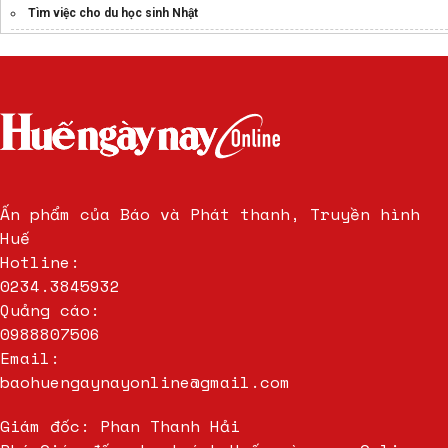
Tìm việc cho du học sinh Nhật
kinh địa tạng có chữ - trọn bộ pdf
Trung Tâm Gia Sư Quận 12
ets 2026
Ấn phẩm của Báo và Phát thanh, Truyền hình
Huế
Hotline:
0234.3845932
Quảng cáo:
0988807506
Email:
baohuengaynayonline@gmail.com
Giám đốc: Phan Thanh Hải