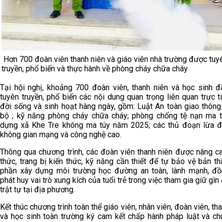
Hơn 700 đoàn viên thanh niên và giáo viên nhà trường được tuy
truyền, phổ biến và thực hành về phòng cháy chữa cháy
Tại hội nghị, khoảng 700 đoàn viên, thanh niên và học sinh 
tuyên truyền, phổ biến các nội dung quan trọng liên quan trực t
đời sống và sinh hoạt hàng ngày, gồm: Luật An toàn giao thôn
bộ ; kỹ năng phòng cháy chữa cháy; phòng chống tệ nạn ma t
dựng xã Khe Tre không ma túy năm 2025; các thủ đoạn lừa 
không gian mạng và công nghệ cao.
Thông qua chương trình, các đoàn viên thanh niên được nâng c
thức, trang bị kiến thức, kỹ năng cần thiết để tự bảo vệ bản th
phần xây dựng môi trường học đường an toàn, lành mạnh, đồ
phát huy vai trò xung kích của tuổi trẻ trong việc tham gia giữ gìn 
trật tự tại địa phương.
Kết thúc chương trình toàn thể giáo viên, nhân viên, đoàn viên, th
và học sinh toàn trường ký cam kết chấp hành pháp luật và ch