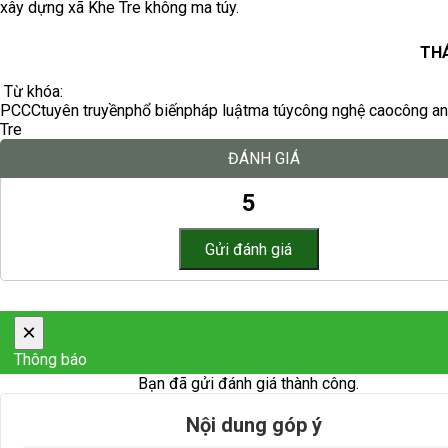
xây dựng xã Khe Tre không ma túy.
THÁ
Từ khóa:
PCCC
tuyên truyền
phổ biến
pháp luật
ma túy
công nghệ cao
công an
Tre
ĐÁNH GIÁ
5
×
Thông báo
Bạn đã gửi đánh giá thành công.
Nội dung góp ý