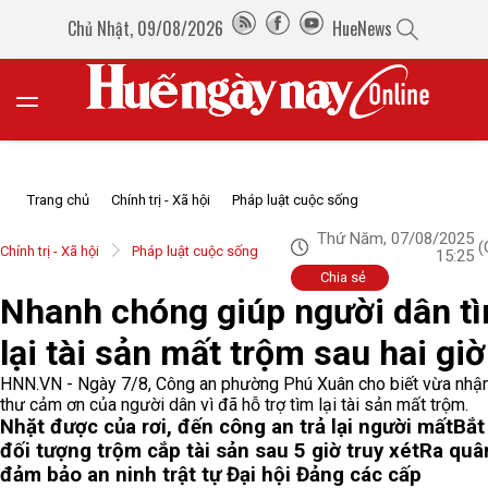
Chủ Nhật, 09/08/2026
HueNews
Trang chủ
Chính trị - Xã hội
Pháp luật cuộc sống
Thứ Năm, 07/08/2025
(
Chính trị - Xã hội
Pháp luật cuộc sống
15:25
Chia sẻ
Nhanh chóng giúp người dân t
lại tài sản mất trộm sau hai giờ
HNN.VN - Ngày 7/8, Công an phường Phú Xuân cho biết vừa nhậ
thư cảm ơn của người dân vì đã hỗ trợ tìm lại tài sản mất trộm.
Nhặt được của rơi, đến công an trả lại người mất
Bắt
đối tượng trộm cắp tài sản sau 5 giờ truy xét
Ra quâ
đảm bảo an ninh trật tự Đại hội Đảng các cấp