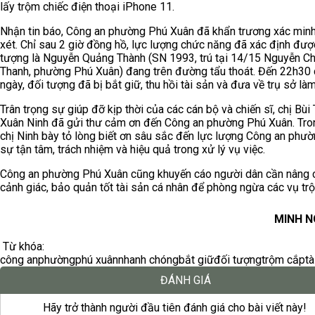
lấy trộm chiếc điện thoại iPhone 11.
Nhận tin báo, Công an phường Phú Xuân đã khẩn trương xác minh,
xét. Chỉ sau 2 giờ đồng hồ, lực lượng chức năng đã xác định đượ
tượng là Nguyễn Quảng Thành (SN 1993, trú tại 14/15 Nguyễn Ch
Thanh, phường Phú Xuân) đang trên đường tẩu thoát. Đến 22h30
ngày, đối tượng đã bị bắt giữ, thu hồi tài sản và đưa về trụ sở làm
Trân trọng sự giúp đỡ kịp thời của các cán bộ và chiến sĩ, chị Bùi 
Xuân Ninh đã gửi thư cảm ơn đến Công an phường Phú Xuân. Tron
chị Ninh bày tỏ lòng biết ơn sâu sắc đến lực lượng Công an phườ
sự tận tâm, trách nhiệm và hiệu quả trong xử lý vụ việc.
Công an phường Phú Xuân cũng khuyến cáo người dân cần nâng 
cảnh giác, bảo quản tốt tài sản cá nhân để phòng ngừa các vụ tr
MINH 
Từ khóa:
công an
phường
phú xuân
nhanh chóng
bắt giữ
đối tượng
trộm cắp
tà
ĐÁNH GIÁ
Hãy trở thành người đầu tiên đánh giá cho bài viết này!