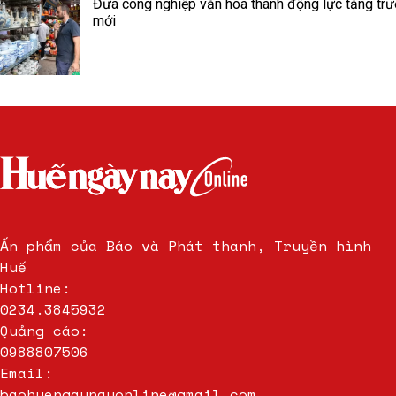
Đưa công nghiệp văn hóa thành động lực tăng tr
mới
Ấn phẩm của Báo và Phát thanh, Truyền hình
Huế
Hotline:
0234.3845932
Quảng cáo:
0988807506
Email:
baohuengaynayonline@gmail.com