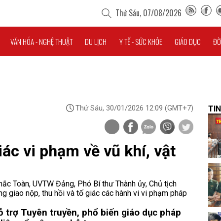
Thứ Sáu, 07/08/2026
VĂN HÓA - NGHỆ THUẬT
DU LỊCH
Y TẾ - SỨC KHỎE
GIÁO DỤC
ĐỜ
Thứ Sáu, 30/01/2026 12:09
(GMT+7)
TIN
iác vi phạm về vũ khí, vật
ắc Toàn, UVTW Đảng, Phó Bí thư Thành ủy, Chủ tịch
 giao nộp, thu hồi và tố giác các hành vi vi phạm pháp
ỗ trợ
Tuyên truyền, phổ biến giáo dục pháp