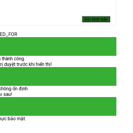
DED_FOR
 thành công.
 duyệt trước khi hiển thị!
không ổn định.
ại sau!
hực bảo mật.