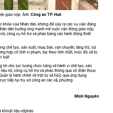
ện giao nộp. Ảnh:
Công an TP. Huế
sức khỏe của Nhân dân, không để xảy ra các vụ việc đáng
 Nhân dân hưởng ứng mạnh mẽ cuộc vận động giao nộp,
ệu nổ, công cụ hỗ trợ và pháo bằng các hành động thiết
ng chế tạo, sản xuất, mua, bán, vận chuyển, tàng trữ, sử
ường hợp cố tình vi phạm, tùy theo tính chất, mức độ sẽ bị
 luật.
g tin cho lực lượng chức năng về hành vi chế tạo, sản
t liệu nổ, công cụ hỗ trợ và pháo thông qua số điện thoại
ản lý hành chính về trật tự xã hội); qua ứng dụng
rực tiếp tại trụ sở công an các xã, phường
Minh Nguyên
ũ khí
vật liệu nổ
pháo