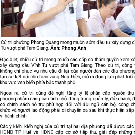
Cử tri phường Phong Quảng mong muốn sớm đầu tư xây dựng c
Tu vượt phá Tam Giang.
Ảnh: Phong Anh
Đặc biệt, nhiều cử tri mong muốn các cấp có thẩm quyền xem xé
xây dựng cầu Vĩnh Tu vượt phá Tam Giang. Theo cử tri, công t
không chỉ phục vụ nhu cầu đi lại của người dân các địa phươn
tạo sự kết nối cho toàn vùng Ngũ Điền, mở ra động lực phát triể
khu vực ven biển phía bắc thành phố.
Ngoài ra, cử tri cũng đề nghị tăng tỷ lệ phân cấp nguồn thu
phương nhằm nâng cao tính chủ động trong quản lý, điều hành; 
có chính sách hỗ trợ phù hợp đối với đội ngũ cán bộ, công ch
chức và người lao động phải di chuyển xa sau khi thực hiện sắ
vị hành chính.
Các ý kiến, kiến nghị của cử tri tại hai địa phương đã được các
HĐND TP. Huế và HĐND cấp cơ sở tiếp thu, giải đáp những 