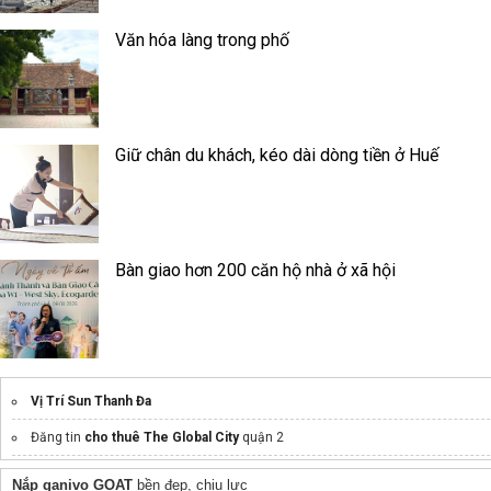
Văn hóa làng trong phố
Giữ chân du khách, kéo dài dòng tiền ở Huế
Bàn giao hơn 200 căn hộ nhà ở xã hội
Vị Trí Sun Thanh Đa
Đăng tin
cho thuê The Global City
quận 2
Grand Marina Sài Gòn
Nắp ganivo GOAT
bền đẹp, chịu lực