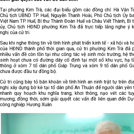
Tại phường Kim Trà, các đại biểu gồm các đồng chí: Hà Văn T
Chủ tịch UBND TP. Huế; Nguyễn Thanh Hoài, Phó Chủ tịch Ủy 
Việt Nam TP. Huế, Bí thư Thành Đoàn Huế và Châu Viết Thành, Bí
ủy, Chủ tịch HĐND phường Kim Trà đã trực tiếp lắng nghe ý ki
nghị của cử tri.
Sau khi nghe thông tin về tình hình phát triển kinh tế - xã hội và 
của HĐND thành phố thời gian qua, cử tri phường Kim Trà đã 
nhiều vấn đề còn tồn tại như công tác vệ sinh môi trường, hệ t
sinh hoạt chưa có đường dây cố định tại một số khu vực, hạ t
thông ở xóm 7 tổ dân phố Giáp Trung và xóm 9 tổ dân phố G
chưa được đầu tư đồng bộ.
Cử tri cũng bày tỏ băn khoăn về tình hình an ninh trật tự trên đị
nghị xây dựng bờ kè tại tổ dân phố An Thuận để người dân yên 
nhanh quy hoạch khu nghĩa trang; khơi thông, nạo vét các tu
mương; đồng thời, sớm giải quyết các vấn đề liên quan đến D
công nghiệp Hương Xuân.