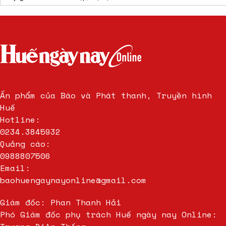
Cập nhật
Tin tức Sun Galaxy Complex
mới nhất
Ấn phẩm của Báo và Phát thanh, Truyền hình
Huế
Hotline:
0234.3845932
Quảng cáo:
0988807506
Email:
baohuengaynayonline@gmail.com
Giám đốc: Phan Thanh Hải
Phó Giám đốc phụ trách Huế ngày nay Online: