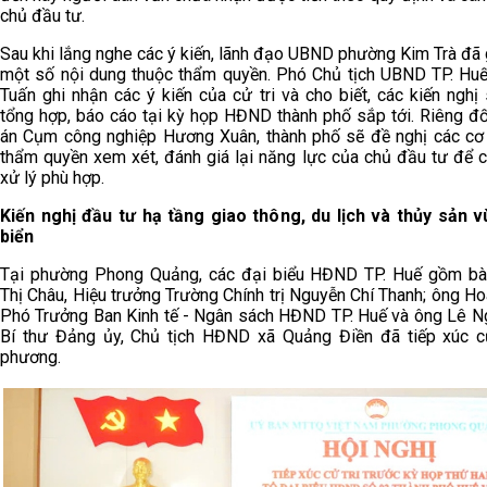
chủ đầu tư.
Sau khi lắng nghe các ý kiến, lãnh đạo UBND phường Kim Trà đã g
một số nội dung thuộc thẩm quyền. Phó Chủ tịch UBND TP. Hu
Tuấn ghi nhận các ý kiến của cử tri và cho biết, các kiến ngh
tổng hợp, báo cáo tại kỳ họp HĐND thành phố sắp tới. Riêng đố
án Cụm công nghiệp Hương Xuân, thành phố sẽ đề nghị các cơ
thẩm quyền xem xét, đánh giá lại năng lực của chủ đầu tư để 
xử lý phù hợp.
Kiến nghị đầu tư hạ tầng giao thông, du lịch và thủy sản 
biển
Tại phường Phong Quảng, các đại biểu HĐND TP. Huế gồm b
Thị Châu, Hiệu trưởng Trường Chính trị Nguyễn Chí Thanh; ông H
Phó Trưởng Ban Kinh tế - Ngân sách HĐND TP. Huế và ông Lê N
Bí thư Đảng ủy, Chủ tịch HĐND xã Quảng Điền đã tiếp xúc cử
phương.