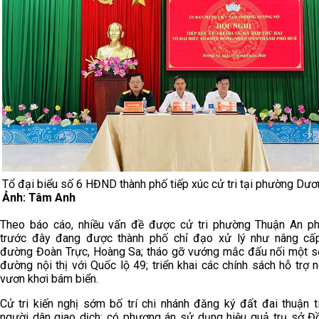
Tổ đại biểu số 6 HĐND thành phố tiếp xúc cử tri tại phường Dươ
Ảnh: Tâm Anh
Theo báo cáo, nhiều vấn đề được cử tri phường Thuận An p
trước đây đang được thành phố chỉ đạo xử lý như nâng cấ
đường Đoàn Trực, Hoàng Sa; tháo gỡ vướng mắc đấu nối một s
đường nội thị với Quốc lộ 49; triển khai các chính sách hỗ trợ 
vươn khơi bám biển.
Cử tri kiến nghị sớm bố trí chi nhánh đăng ký đất đai thuận t
người dân giao dịch; có phương án sử dụng hiệu quả trụ sở Đ