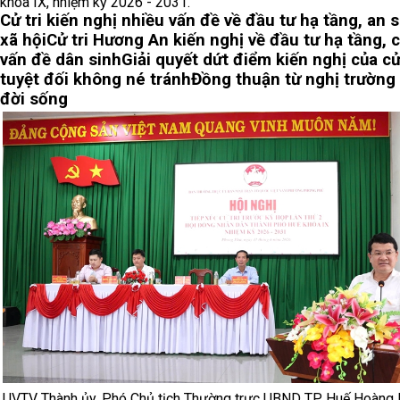
khóa IX, nhiệm kỳ 2026 - 2031.
Cử tri kiến nghị nhiều vấn đề về đầu tư hạ tầng, an 
xã hội
Cử tri Hương An kiến nghị về đầu tư hạ tầng, 
vấn đề dân sinh
Giải quyết dứt điểm kiến nghị của cử 
tuyệt đối không né tránh
Đồng thuận từ nghị trường
đời sống
UVTV Thành ủy, Phó Chủ tịch Thường trực UBND TP. Huế Hoàng 