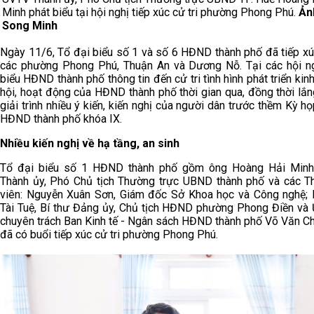
Minh phát biểu tại hội nghị tiếp xúc cử tri phường Phong Phú.
Ản
Song Minh
Ngày 11/6, Tổ đại biểu số 1 và số 6 HĐND thành phố đã tiếp xúc
các phường Phong Phú, Thuận An và Dương Nỗ. Tại các hội ng
biểu HĐND thành phố thông tin đến cử tri tình hình phát triển kinh
hội, hoạt động của HĐND thành phố thời gian qua, đồng thời lắn
giải trình nhiều ý kiến, kiến nghị của người dân trước thềm Kỳ h
HĐND thành phố khóa IX.
Nhiều kiến nghị về hạ tầng, an sinh
Tổ đại biểu số 1 HĐND thành phố gồm ông Hoàng Hải Minh
Thành ủy, Phó Chủ tịch Thường trực UBND thành phố và các T
viên: Nguyễn Xuân Sơn, Giám đốc Sở Khoa học và Công nghệ;
Tài Tuệ, Bí thư Đảng ủy, Chủ tịch HĐND phường Phong Điền và 
chuyên trách Ban Kinh tế - Ngân sách HĐND thành phố Võ Văn Ch
đã có buổi tiếp xúc cử tri phường Phong Phú.