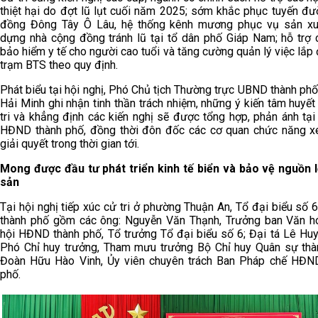
thiệt hại do đợt lũ lụt cuối năm 2025; sớm khắc phục tuyến đư
đồng Đông Tây Ô Lâu, hệ thống kênh mương phục vụ sản xu
dựng nhà cộng đồng tránh lũ tại tổ dân phố Giáp Nam; hỗ trợ 
bảo hiểm y tế cho người cao tuổi và tăng cường quản lý việc lắp 
trạm BTS theo quy định.
Phát biểu tại hội nghị, Phó Chủ tịch Thường trực UBND thành ph
Hải Minh ghi nhận tinh thần trách nhiệm, những ý kiến tâm huyết
tri và khẳng định các kiến nghị sẽ được tổng hợp, phản ánh tại
HĐND thành phố, đồng thời đôn đốc các cơ quan chức năng x
giải quyết trong thời gian tới.
Mong được đầu tư phát triển kinh tế biển và bảo vệ nguồn l
sản
Tại hội nghị tiếp xúc cử tri ở phường Thuận An, Tổ đại biểu số
thành phố gồm các ông: Nguyễn Văn Thạnh, Trưởng ban Văn h
hội HĐND thành phố, Tổ trưởng Tổ đại biểu số 6; Đại tá Lê Huy
Phó Chỉ huy trưởng, Tham mưu trưởng Bộ Chỉ huy Quân sự thà
Đoàn Hữu Hào Vinh, Ủy viên chuyên trách Ban Pháp chế HĐN
phố.