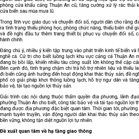
phòng cửa khẩu cảng Thuận An cũ; tăng cường xử lý rác thải 
cửa biển sau mùa mưa lũ.
Trong lĩnh vực giáo dục và chuyển đổi số, người dân cho rằng đ
ra tình trạng thiếu phòng học, phòng chức năng, thiếu biên chế g
và đề nghị đầu tư thêm trang thiết bị phục vụ chuyển đổi số, c
hành chính.
Đáng chú ý, nhiều ý kiến tập trung vào phát triển kinh tế biển và
nghề cá. Cử tri cho biết luồng lạch khu vực cảng cá Thuận An 
đang bị bồi lấp, khiến nhiều tàu công suất lớn không thể cập cả
Bên cạnh đó, tình trạng chậm chi trả hỗ trợ nhiên liệu và thiếu 
đi biển cũng ảnh hưởng đến hoạt động khai thác thủy sản; đề ngh
phố có giải pháp khơi thông luồng lạch, hỗ trợ ngư dân và tăn
bảo vệ, tái tạo nguồn lợi thủy sản.
Giải trình các nội dung thuộc thẩm quyền địa phương, lãnh đ
phường Thuận An cho biết, công tác bảo vệ và tái tạo nguồn lợi t
đang được địa phương đặc biệt quan tâm. Thời gian tới, phường
mạnh tuyên truyền, vận động người dân khai thác thủy sản the
bền vững, không tận diệt nguồn lợi tự nhiên.
Đề xuất quan tâm về hạ tầng giao thông