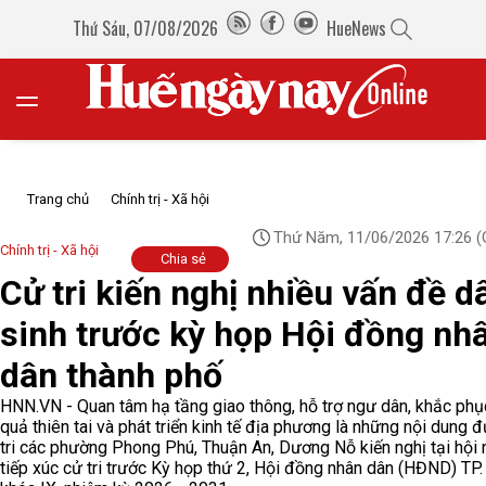
Thứ Sáu, 07/08/2026
HueNews
Trang chủ
Chính trị - Xã hội
Thứ Năm, 11/06/2026 17:26
(
Chính trị - Xã hội
Chia sẻ
Cử tri kiến nghị nhiều vấn đề d
sinh trước kỳ họp Hội đồng nh
dân thành phố
HNN.VN - Quan tâm hạ tầng giao thông, hỗ trợ ngư dân, khắc phụ
quả thiên tai và phát triển kinh tế địa phương là những nội dung 
tri các phường Phong Phú, Thuận An, Dương Nỗ kiến nghị tại hội 
tiếp xúc cử tri trước Kỳ họp thứ 2, Hội đồng nhân dân (HĐND) TP.