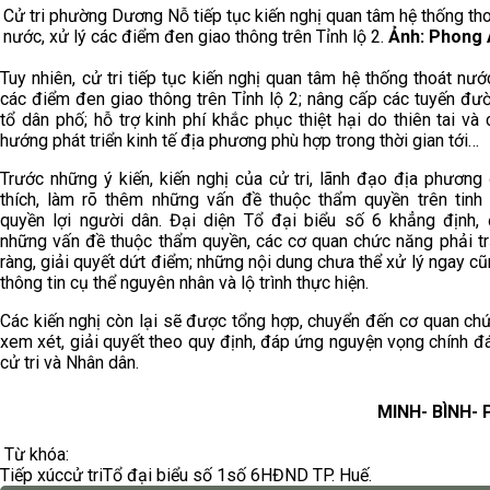
Cử tri phường Dương Nỗ tiếp tục kiến nghị quan tâm hệ thống th
nước, xử lý các điểm đen giao thông trên Tỉnh lộ 2.
Ảnh: Phong
Tuy nhiên, cử tri tiếp tục kiến nghị quan tâm hệ thống thoát nướ
các điểm đen giao thông trên Tỉnh lộ 2; nâng cấp các tuyến đườ
tổ dân phố; hỗ trợ kinh phí khắc phục thiệt hại do thiên tai và 
hướng phát triển kinh tế địa phương phù hợp trong thời gian tới…
Trước những ý kiến, kiến nghị của cử tri, lãnh đạo địa phương 
thích, làm rõ thêm những vấn đề thuộc thẩm quyền trên tinh 
quyền lợi người dân. Đại diện Tổ đại biểu số 6 khẳng định, 
những vấn đề thuộc thẩm quyền, các cơ quan chức năng phải trả
ràng, giải quyết dứt điểm; những nội dung chưa thể xử lý ngay cũ
thông tin cụ thể nguyên nhân và lộ trình thực hiện.
Các kiến nghị còn lại sẽ được tổng hợp, chuyển đến cơ quan ch
xem xét, giải quyết theo quy định, đáp ứng nguyện vọng chính đ
cử tri và Nhân dân.
MINH- BÌNH-
Từ khóa:
Tiếp xúc
cử tri
Tổ đại biểu số 1
số 6
HĐND TP. Huế.