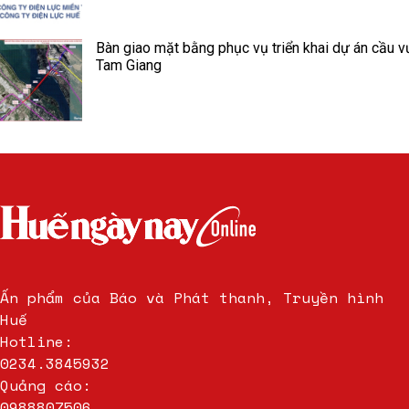
Bàn giao mặt bằng phục vụ triển khai dự án cầu v
Tam Giang
Ấn phẩm của Báo và Phát thanh, Truyền hình
Huế
Hotline:
0234.3845932
Quảng cáo:
0988807506