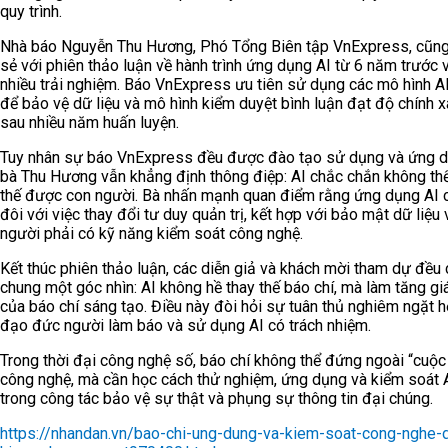
quy trình.
Nhà báo Nguyễn Thu Hương, Phó Tổng Biên tập VnExpress, cũng
sẻ với phiên thảo luận về hành trình ứng dụng AI từ 6 năm trước 
nhiều trải nghiệm. Báo VnExpress ưu tiên sử dụng các mô hình AI
để bảo vệ dữ liệu và mô hình kiểm duyệt bình luận đạt độ chính 
sau nhiều năm huấn luyện.
Tuy nhân sự báo VnExpress đều được đào tạo sử dụng và ứng d
bà Thu Hương vẫn khẳng định thông điệp: AI chắc chắn không thể
thế được con người. Bà nhấn mạnh quan điểm rằng ứng dụng AI 
đôi với việc thay đổi tư duy quản trị, kết hợp với bảo mật dữ liệu
người phải có kỹ năng kiểm soát công nghệ.
Kết thúc phiên thảo luận, các diễn giả và khách mời tham dự đều 
chung một góc nhìn: AI không hề thay thế báo chí, mà làm tăng giá
của báo chí sáng tạo. Điều này đòi hỏi sự tuân thủ nghiêm ngặt h
đạo đức người làm báo và sử dụng AI có trách nhiệm.
Trong thời đại công nghệ số, báo chí không thể đứng ngoài “cuộc
công nghệ, mà cần học cách thử nghiệm, ứng dụng và kiểm soát 
trong công tác bảo vệ sự thật và phụng sự thông tin đại chúng.
https://nhandan.vn/bao-chi-ung-dung-va-kiem-soat-cong-nghe-