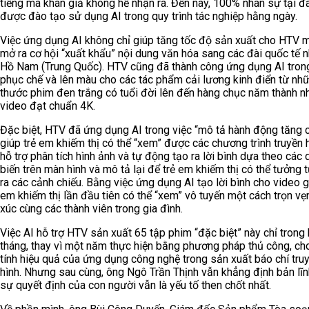
tiếng mà khán giả không hề nhận ra. Đến nay, 100% nhân sự tại đ
được đào tạo sử dụng AI trong quy trình tác nghiệp hằng ngày.
Việc ứng dụng AI không chỉ giúp tăng tốc độ sản xuất cho HTV 
mở ra cơ hội “xuất khẩu” nội dung văn hóa sang các đài quốc tế 
Hồ Nam (Trung Quốc). HTV cũng đã thành công ứng dụng AI tron
phục chế và lên màu cho các tác phẩm cải lương kinh điển từ nh
thước phim đen trắng có tuổi đời lên đến hàng chục năm thành 
video đạt chuẩn 4K.
Đặc biệt, HTV đã ứng dụng AI trong việc “mô tả hành động tăng
giúp trẻ em khiếm thị có thể “xem” được các chương trình truyền h
hỗ trợ phân tích hình ảnh và tự động tạo ra lời bình dựa theo các 
biến trên màn hình và mô tả lại để trẻ em khiếm thị có thể tưởng 
ra các cảnh chiếu. Bằng việc ứng dụng AI tạo lời bình cho video 
em khiếm thị lần đầu tiên có thể “xem” vô tuyến một cách trọn v
xúc cùng các thành viên trong gia đình.
Việc AI hỗ trợ HTV sản xuất 65 tập phim “đặc biệt” này chỉ trong
tháng, thay vì một năm thực hiện bằng phương pháp thủ công, ch
tính hiệu quả của ứng dụng công nghệ trong sản xuất báo chí tru
hình. Nhưng sau cùng, ông Ngô Trần Thịnh vẫn khẳng định bản lĩn
sự quyết định của con người vẫn là yếu tố then chốt nhất.