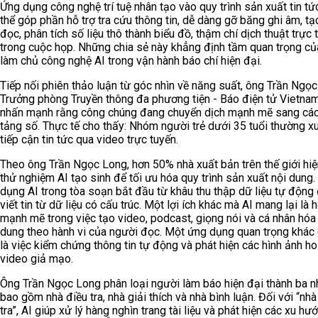
Ứng dụng công nghệ trí tuệ nhân tạo vào quy trình sản xuất tin tứ
thể góp phần hỗ trợ tra cứu thông tin, dễ dàng gỡ băng ghi âm, tạ
đọc, phân tích số liệu thô thành biểu đồ, thậm chí dịch thuật trực 
trong cuộc họp. Những chia sẻ này khẳng định tầm quan trọng củ
làm chủ công nghệ AI trong vận hành báo chí hiện đại.
Tiếp nối phiên thảo luận từ góc nhìn về năng suất, ông Trần Ngọc
Trưởng phòng Truyền thông đa phương tiện - Báo điện tử Vietna
nhấn mạnh rằng công chúng đang chuyển dịch mạnh mẽ sang các
tảng số. Thực tế cho thấy: Nhóm người trẻ dưới 35 tuổi thường x
tiếp cận tin tức qua video trực tuyến.
Theo ông Trần Ngọc Long, hơn 50% nhà xuất bản trên thế giới hi
thử nghiệm AI tạo sinh để tối ưu hóa quy trình sản xuất nội dung
dụng AI trong tòa soạn bắt đầu từ khâu thu thập dữ liệu tự động
viết tin từ dữ liệu có cấu trúc. Một lợi ích khác mà AI mang lại là h
mạnh mẽ trong việc tạo video, podcast, giọng nói và cá nhân hóa
dung theo hành vi của người đọc. Một ứng dụng quan trọng khác 
là việc kiểm chứng thông tin tự động và phát hiện các hình ảnh h
video giả mạo.
Ông Trần Ngọc Long phân loại người làm báo hiện đại thành ba 
bao gồm nhà điều tra, nhà giải thích và nhà bình luận. Đối với “nhà
tra”, AI giúp xử lý hàng nghìn trang tài liệu và phát hiện các xu hư