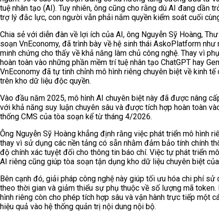
tuệ nhân tạo (AI). Tuy nhiên, ông cũng cho rằng dù AI đang dần tr
trợ lý đắc lực, con người vẫn phải nắm quyền kiểm soát cuối cùng
Chia sẻ với diễn đàn về lợi ích của AI, ông Nguyễn Sỹ Hoàng, Thư
soạn VnEconomy, đã trình bày về hệ sinh thái AskoPlatform như
minh chứng cho thấy về khả năng làm chủ công nghệ. Thay vì phụ
hoàn toàn vào những phần mềm trí tuệ nhân tạo ChatGPT hay Gem
VnEconomy đã tự tinh chỉnh mô hình riêng chuyên biệt về kinh tế
trên kho dữ liệu độc quyền.
Vào đầu năm 2025, mô hình AI chuyên biệt này đã được nâng cấ
với khả năng suy luận chuyên sâu và được tích hợp hoàn toàn và
thống CMS của tòa soạn kể từ tháng 4/2026.
Ông Nguyễn Sỹ Hoàng khẳng định rằng việc phát triển mô hình ri
thay vì sử dụng các nền tảng có sẵn nhằm đảm bảo tính chính th
độ chính xác tuyệt đối cho thông tin báo chí. Việc tự phát triển mô
AI riêng cũng giúp tòa soạn tận dụng kho dữ liệu chuyên biệt của
Bên cạnh đó, giải pháp công nghệ này giúp tối ưu hóa chi phí sử
theo thời gian và giảm thiểu sự phụ thuộc về số lượng mã token.
hình riêng còn cho phép tích hợp sâu và vận hành trực tiếp một c
hiệu quả vào hệ thống quản trị nội dung nội bộ.