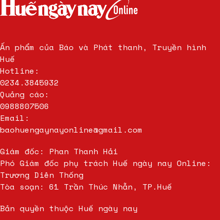
Ấn phẩm của Báo và Phát thanh, Truyền hình
Huế
Hotline:
0234.3845932
Quảng cáo:
0988807506
Email:
baohuengaynayonline@gmail.com
Giám đốc: Phan Thanh Hải
Phó Giám đốc phụ trách Huế ngày nay Online:
Trương Diên Thống
Tòa soạn: 61 Trần Thúc Nhẫn, TP.Huế
Bản quyền thuộc Huế ngày nay