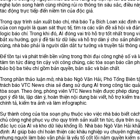
nghệ luôn song hành cùng những rủi ro thông tin sâu sắc, điều nà
tác động trực tiếp đến niềm tin của độc giả.
Trong quy trình sản xuất báo chí, nhà báo Tạ Bích Loan xác định v
của con người là quan sát thực tế, tìm ra các vấn đề xã hội và đ
logic báo chí. Trong khi đó, AI đóng vai trò hỗ trợ tốt nhất trong 
bắt xu hướng, gợi ý đề tài từ dữ liệu và hỗ trợ dàn ý cho sản phẩ
cùng, nhà báo phải là người dẫn dắt tư tưởng và truyền tải thông 
Để tồn tại và phát triển bền vững trong thời đại công nghệ số và l
tâm tin tức đáng tin cậy với công chúng, các tòa soạn báo cần p
bảo bộ ba tiêu chí gồm bản quyền, bản sắc và bản chất.
Trong phần thảo luận mở, nhà báo Ngô Văn Hải, Phó Tổng Biên t
trách báo VTC News chia sẻ đang sử dụng AI trong công tác quản
tòa soạn. Theo ông, phóng viên VTC News hiện được phép dùng 
gợi ý đề tài, lập dàn ý, hoàn thiện nội dung bài viết, hỗ trợ kiểm tra
chính tả, kiểm tra ảnh và làm infographic.
Sự thành công của tòa soạn phụ thuộc vào việc nhà báo biết các
chủ công nghệ phục vụ cho quy trình sản xuất tin tức, dựa trên sự
đắc lực của AI và kho dữ liệu khổng lồ. Nhà báo Ngô Văn Hải kh
định: AI giúp báo chí hoàn thiện các khâu nghiệp vụ chuyên nghiệ
nhưng người làm báo vẫn phải là yếu tố cốt lõi nắm quyền kiểm s