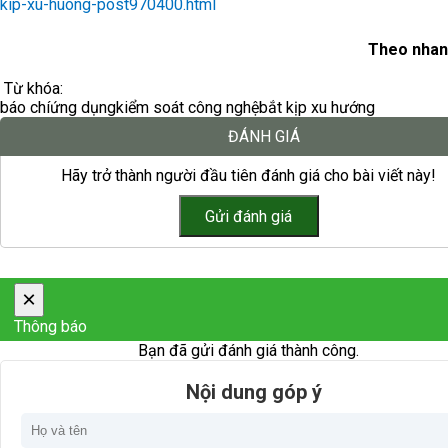
kip-xu-huong-post970400.html
Theo nhan
Từ khóa:
báo chí
ứng dụng
kiểm soát công nghệ
bắt kịp xu hướng
ĐÁNH GIÁ
Hãy trở thành người đầu tiên đánh giá cho bài viết này!
×
Thông báo
Bạn đã gửi đánh giá thành công.
Nội dung góp ý