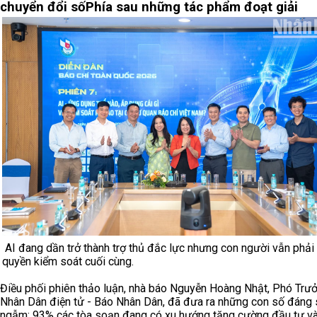
chuyển đổi số
Phía sau những tác phẩm đoạt giải
AI đang dần trở thành trợ thủ đắc lực nhưng con người vẫn phả
quyền kiểm soát cuối cùng.
Điều phối phiên thảo luận, nhà báo Nguyễn Hoàng Nhật, Phó Trư
Nhân Dân điện tử - Báo Nhân Dân, đã đưa ra những con số đáng 
ngẫm: 93% các tòa soạn đang có xu hướng tăng cường đầu tư vào