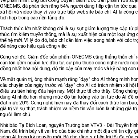
Về phần mình, ông Bùi Công Duyến, Giám đốc Sản phẩm Tòa soạn
ONECMS, đã phân tích rằng 54% người dùng tiếp cận tin tức qu
xã hội và video thay vì vào trực tiếp website báo chí. AI là công
tích hợp trong các nền tảng đó.
Thách thức lớn nhất không chỉ là sự sụt giảm lượng truy cập từ 
thức tìm kiếm truyền thống, mà là sự xuất hiện của một loạt ứng 
thế hệ mới. Vì lý do đó, báo chí cần làm việc song hành với các trợ
để nâng cao hiệu quả công việc.
Cùng với đó, Giám đốc sản phẩm ONECMS cũng thẳng thắn chỉ r
cản lớn gồm nguồn lực đầu tư, sự phụ thuộc công nghệ nước ngo
đồng nhất hóa nội dung, độ tin cậy của máy móc và kỹ năng con 
Về mặt quản trị, ông nhấn mạnh rằng “dạy” cho AI thông minh hơn
câu chuyện của ngày trước và “dạy” cho AI có trách nhiệm xã hội 
điều ưu tiên hàng đầu hiện nay. Một thực tế cho thấy: Công chún
dùng AI nhiều hơn nhưng mức độ tin tưởng vào tin tức do AI đề x
đạt mức 20%. Công nghệ hiện nay đã thay đổi cách thức làm báo
giá trị về sự thật, trách nhiệm và niềm tin vẫn luôn là những giá tr
người làm chủ.
Nhà báo Tạ Bích Loan, nguyên Trưởng ban VTV3 - Đài Truyền hình
Nam, đã trình bày về vai trò của báo chí như một địa chỉ tin cậy g
sóng AI trong kỷ nguyên mới. Bà cho rằng sự tiện lợi tối đa của 