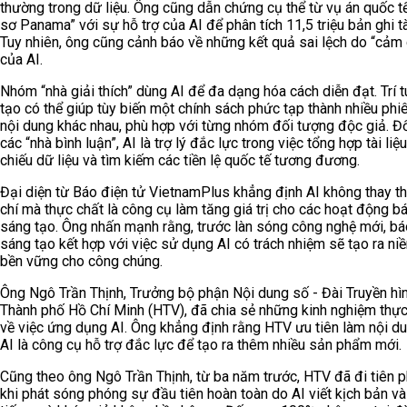
thường trong dữ liệu. Ông cũng dẫn chứng cụ thể từ vụ án quốc t
sơ Panama” với sự hỗ trợ của AI để phân tích 11,5 triệu bản ghi tài
Tuy nhiên, ông cũng cảnh báo về những kết quả sai lệch do “cảm
của AI.
Nhóm “nhà giải thích” dùng AI để đa dạng hóa cách diễn đạt. Trí 
tạo có thể giúp tùy biến một chính sách phức tạp thành nhiều phi
nội dung khác nhau, phù hợp với từng nhóm đối tượng độc giả. Đố
các “nhà bình luận”, AI là trợ lý đắc lực trong việc tổng hợp tài liệu
chiếu dữ liệu và tìm kiếm các tiền lệ quốc tế tương đương.
Đại diện từ Báo điện tử VietnamPlus khẳng định AI không thay t
chí mà thực chất là công cụ làm tăng giá trị cho các hoạt động bá
sáng tạo. Ông nhấn mạnh rằng, trước làn sóng công nghệ mới, bá
sáng tạo kết hợp với việc sử dụng AI có trách nhiệm sẽ tạo ra niề
bền vững cho công chúng.
Ông Ngô Trần Thịnh, Trưởng bộ phận Nội dung số - Đài Truyền hì
Thành phố Hồ Chí Minh (HTV), đã chia sẻ những kinh nghiệm thực
về việc ứng dụng AI. Ông khẳng định rằng HTV ưu tiên làm nội du
AI là công cụ hỗ trợ đắc lực để tạo ra thêm nhiều sản phẩm mới.
Cũng theo ông Ngô Trần Thịnh, từ ba năm trước, HTV đã đi tiên 
khi phát sóng phóng sự đầu tiên hoàn toàn do AI viết kịch bản và